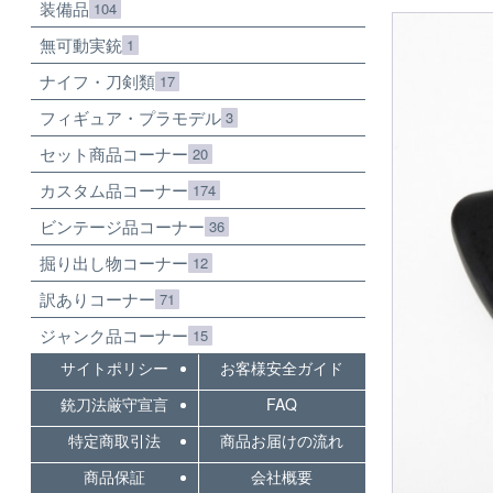
装備品
104
無可動実銃
1
ナイフ・刀剣類
17
フィギュア・プラモデル
3
セット商品コーナー
20
カスタム品コーナー
174
ビンテージ品コーナー
36
掘り出し物コーナー
12
訳ありコーナー
71
ジャンク品コーナー
15
サイトポリシー
お客様安全ガイド
銃刀法厳守宣言
FAQ
特定商取引法
商品お届けの流れ
商品保証
会社概要