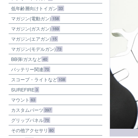
低年齢層向けトイガン
33
マガジン(電動ガン)
158
マガジン(ガスガン)
169
マガジン(エアガン)
15
マガジン(モデルガン)
73
BB弾/ガスなど
40
バッテリー関連
70
スコープ・ライトなど
108
SUREFIRE
3
マウント
63
カスタムパーツ
397
グリップパネル
70
その他アクセサリ
80