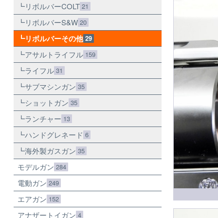
リボルバーCOLT
21
リボルバーS&W
20
リボルバーその他
29
アサルトライフル
159
ライフル
31
サブマシンガン
35
ショットガン
35
ランチャー
13
ハンドグレネード
6
海外製ガスガン
35
モデルガン
284
電動ガン
249
エアガン
152
アナザートイガン
4