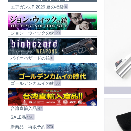
エアガン.JP 2026 夏の福袋
6
ジョン・ウィックの銃
20
バイオハザードの銃
8
ゴールデンカムイの銃
30
台湾直輸入品
47
SALE品
320
新商品・再販予約
273