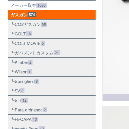
メーカー取寄
1086
ガスガン
574
CO2ガスガン
59
COLT
16
COLT MOVIE
5
ガバメントカスタム
21
Kimber
2
Wilson
1
Springfield
8
SV
2
STI
12
Para-ordnance
2
Hi-CAPA
13
beretta 9mm
12