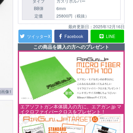
タイプ
ガスリボルバー
BB弾
6mm
定価
25800円（税抜）
最終更新日：
2025年12月16日
ツイッターX
Facebook
LINE
この商品を購入の方へのプレゼント
画像1
エアソフトガン本体購入の方に、エアガン.jp マ
イクロファイバークロスをプレゼント！