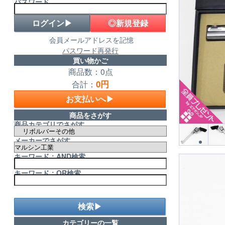
パスワード
◎新規登録
会員メールアドレスを記憶
パスワード再発行
買い物かご
商品数：0点
0円
合計：
お支払いへ▶
商品をさがす
商品カテゴリでさがす
メーカーでさがす
キーワード：AND検索
キーワード：OR検索
検索▶
カテゴリーの一覧