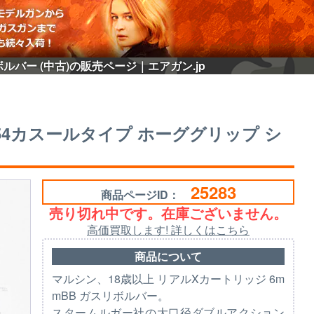
ボルバー (中古)の販売ページ｜エアガン.jp
454カスールタイプ ホーググリップ シ
25283
商品ページID：
売り切れ中です。在庫ございません。
高価買取します! 詳しくはこちら
商品について
マルシン、18歳以上 リアルXカートリッジ 6m
mBB ガスリボルバー。
スタームルガー社の大口径ダブルアクション