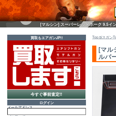
[マルシン] スーパーレッドホーク 9.5イ
Top
ガスガン
T
買取もエアガンJP!!
[マル
ルバー
今すぐ事前査定!!
ログイン
メールアドレス