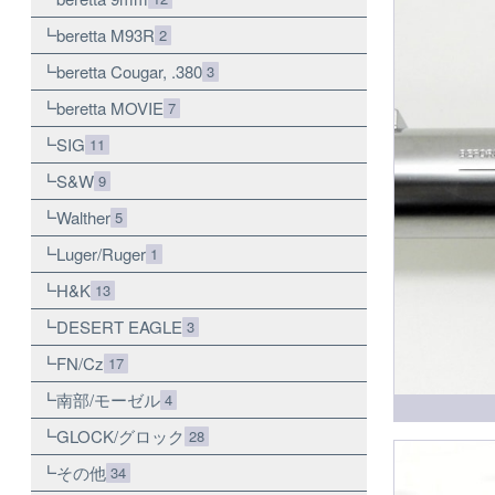
beretta M93R
2
beretta Cougar, .380
3
beretta MOVIE
7
SIG
11
S&W
9
Walther
5
Luger/Ruger
1
H&K
13
DESERT EAGLE
3
FN/Cz
17
南部/モーゼル
4
GLOCK/グロック
28
その他
34