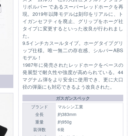
リボルバー であるスーパーレッドホークを再
現。2019年以降モデルは刻印をリアルに、ト
イガンセフティを廃止、グリップをホーグ社
タイプに変更するといった改良が行われまし
た。
9.5インチカスールタイプ。ホーグタイプグリ
ップ仕様。唯一無二の存在感、シルバーABS
モデル！
1987年に発売されたレッドホークをベースの
発展型で耐久性や強度が高められている。44
マグナム弾をより安全に使用でき、更に大口
径の弾薬にも対応できるよう改良された。
ガスガンスペック
ブランド
マルシン工業
全長
約383mm
重量
約950g
装弾数
6発