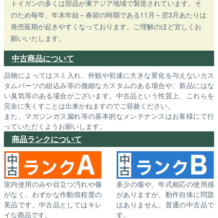
トイガンの多くは部品が東アジア地域で製造されています。そ
のため毎年、年末年始～春節の時期である11月～翌3月あたりは
発売延期が起きやすくなっております。ご理解のほど宜しくお
願いいたします。
中古商品について
品物によってはスミ入れ、外観や初速に大きな変化を与えないカス
タムパーツの組込み等の微細なカスタムのある場合や、新品にはな
い臭気等のある場合がございます。中古品という性質上、これらを
完全に失くすことは出来かねますのでご容赦ください。
また、マガジンガス漏れ等の基本的なメンテナンスはお客様にて行
っていただくようお願いします。
商品ランクについて
室内使用のみや目立つ汚れや傷
多少の傷や、年式相応の使用感
がなく、わずかな作動痕程度の
がありますが、動作自体に問題
美品です。中古品としてはキレ
はありません。普通の中古品で
イな商品です。
す。