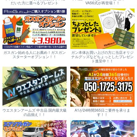
だいた方に選べるプレゼント
VA56式が再登場！！
ガスガン始める人にお薦め！ガスガン
ガン本体お買い上げの方に当店オリジ
スターターオプション！！
ナルグッズなどちょっとしたプレゼン
ト進呈中！！
ウエスタンアームズ 中古品 国内最大級
A1が24時間365日ご要件を承りま
の品揃え！！
す！！