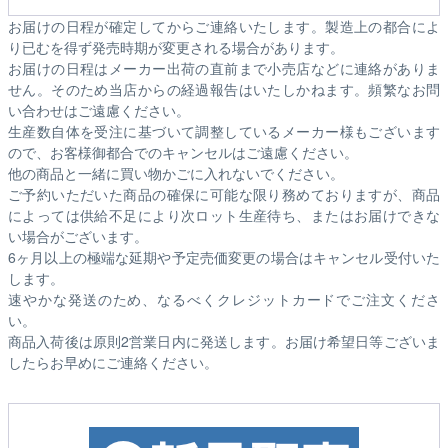
お届けの日程が確定してからご連絡いたします。製造上の都合によ
り已むを得ず発売時期が変更される場合があります。
お届けの日程はメーカー出荷の直前まで小売店などに連絡がありま
せん。そのため
当店からの経過報告はいたしかねます。
頻繁なお問
い合わせはご遠慮ください。
生産数自体を受注に基づいて調整しているメーカー様もございます
ので、お客様御都合でのキャンセルはご遠慮ください。
他の商品と一緒に買い物かごに入れないでください。
ご予約いただいた商品の確保に可能な限り務めておりますが、商品
によっては供給不足により次ロット生産待ち、またはお届けできな
い場合がございます。
6ヶ月以上の極端な延期や予定売価変更の場合はキャンセル受付いた
します。
速やかな発送のため、なるべくクレジットカードでご注文くださ
い。
商品入荷後は原則2営業日内に発送します。お届け希望日等ございま
したらお早めにご連絡ください。