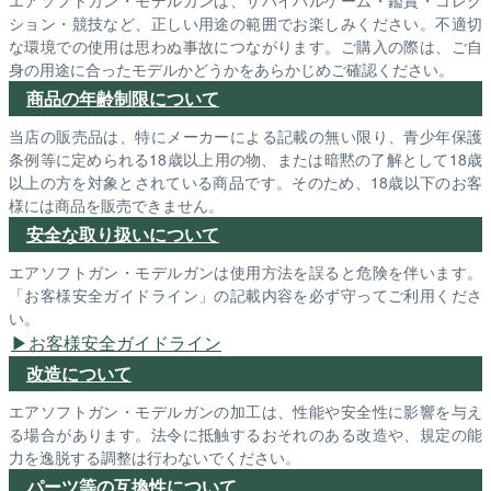
ション・競技など、正しい用途の範囲でお楽しみください。不適切
な環境での使用は思わぬ事故につながります。ご購入の際は、ご自
身の用途に合ったモデルかどうかをあらかじめご確認ください。
商品の年齢制限について
当店の販売品は、特にメーカーによる記載の無い限り、青少年保護
条例等に定められる18歳以上用の物、または暗黙の了解として18歳
以上の方を対象とされている商品です。そのため、18歳以下のお客
様には商品を販売できません。
安全な取り扱いについて
エアソフトガン・モデルガンは使用方法を誤ると危険を伴います。
「お客様安全ガイドライン」の記載内容を必ず守ってご利用くださ
い。
お客様安全ガイドライン
改造について
エアソフトガン・モデルガンの加工は、性能や安全性に影響を与え
る場合があります。法令に抵触するおそれのある改造や、規定の能
力を逸脱する調整は行わないでください。
パーツ等の互換性について