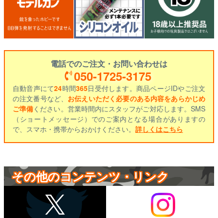
電話でのご注文・お問い合わせは
050-1725-3175
自動音声にて
24
時間
365
日受付します。商品ページIDやご注文
の注文番号など、
お伝えいただく必要のある内容をあらかじめ
ご準備
ください。営業時間内にスタッフがご対応します。SMS
（ショートメッセージ）でのご案内となる場合がありますの
で、スマホ・携帯からおかけください。
詳しくはこちら
その他のコンテンツ・リンク