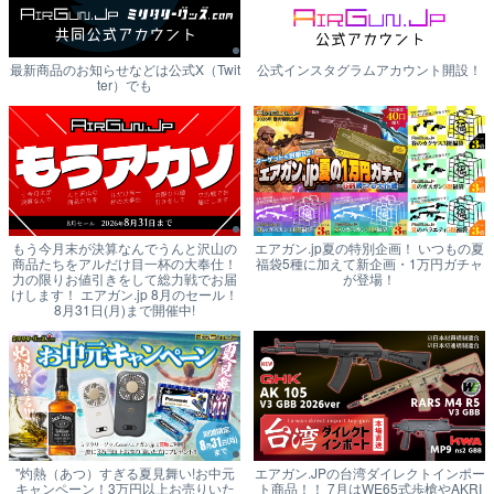
最新商品のお知らせなどは公式X（Twit
公式インスタグラムアカウント開設！
ter）でも
もう今月末が決算なんでうんと沢山の
エアガン.jp夏の特別企画！ いつもの夏
商品たちをアルだけ目一杯の大奉仕！
福袋5種に加えて新企画・1万円ガチャ
力の限りお値引きをして総力戦でお届
が登場！
けします！ エアガン.jp 8月のセール！
8月31日(月)まで開催中!
"灼熱（あつ）すぎる夏見舞い!お中元
エアガン.JPの台湾ダイレクトインポー
キャンペーン！3万円以上お売りいた
ト商品！！ 7月はWE65式歩槍やAKRI