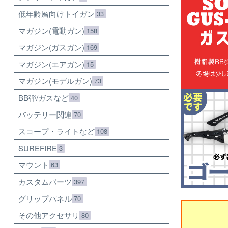
低年齢層向けトイガン
33
マガジン(電動ガン)
158
マガジン(ガスガン)
169
マガジン(エアガン)
15
マガジン(モデルガン)
73
BB弾/ガスなど
40
バッテリー関連
70
スコープ・ライトなど
108
SUREFIRE
3
マウント
63
カスタムパーツ
397
グリップパネル
70
その他アクセサリ
80