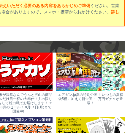
伝えいただく必要のある内容をあらかじめご準備
ください。営業
る場合がありますので、スマホ・携帯からおかけください。
詳し
末が決算なんでうんと沢山の商品
エアガン.jp夏の特別企画！ いつもの夏福
ルだけ目一杯の大奉仕！力の限り
袋5種に加えて新企画・1万円ガチャが登
をして総力戦でお届けします！ エ
場！
p 8月のセール！ 8月31日(月)まで
開催中!