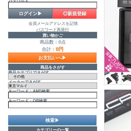
パスワード
◎新規登録
会員メールアドレスを記憶
パスワード再発行
買い物かご
商品数：0点
0円
合計：
お支払いへ▶
商品をさがす
商品カテゴリでさがす
メーカーでさがす
キーワード：AND検索
キーワード：OR検索
検索▶
カテゴリーの一覧