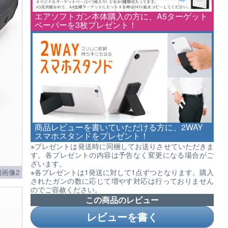
エアソフトガン本体購入の方に、A5ターゲット
ペーパーを3枚プレゼント！
商品レビューを書いていただける方に、2WAY
スマホスタンドをプレゼント！
※プレゼントは発送時に同梱してお送りさせていただきま
す。各プレゼントの内容は予告なく変更になる場合がご
ざいます。
※各プレゼントは1発送に対して1点ずつとなります。購入
画像2
されたガンの数に応じて増やす対応は行っておりません
のでご容赦ください。
この商品のレビュー
レビューを書く