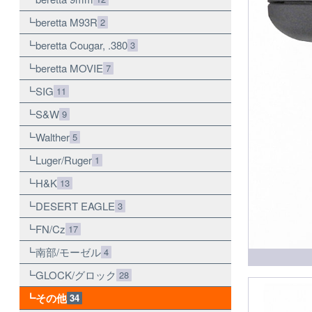
beretta M93R
2
beretta Cougar, .380
3
beretta MOVIE
7
SIG
11
S&W
9
Walther
5
Luger/Ruger
1
H&K
13
DESERT EAGLE
3
FN/Cz
17
南部/モーゼル
4
GLOCK/グロック
28
その他
34