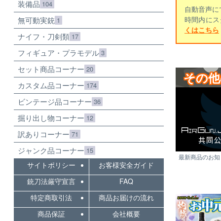
装備品
104
自動音声に
時間内にス
無可動実銃
1
くはこちら
ナイフ・刀剣類
17
フィギュア・プラモデル
3
セット商品コーナー
20
その他
カスタム品コーナー
174
ビンテージ品コーナー
36
掘り出し物コーナー
12
訳ありコーナー
71
ジャンク品コーナー
15
最新商品のお知ら
サイトポリシー
お客様安全ガイド
銃刀法厳守宣言
FAQ
特定商取引法
商品お届けの流れ
商品保証
会社概要