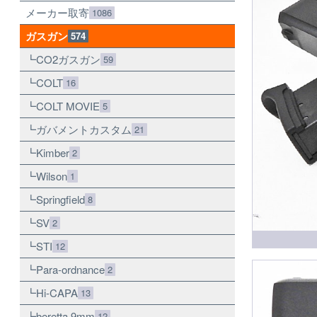
メーカー取寄
1086
ガスガン
574
CO2ガスガン
59
COLT
16
COLT MOVIE
5
ガバメントカスタム
21
Kimber
2
Wilson
1
Springfield
8
SV
2
STI
12
Para-ordnance
2
Hi-CAPA
13
beretta 9mm
12