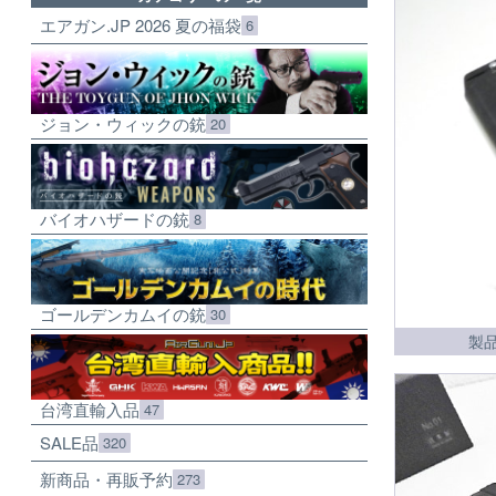
エアガン.JP 2026 夏の福袋
6
ジョン・ウィックの銃
20
バイオハザードの銃
8
ゴールデンカムイの銃
30
製
台湾直輸入品
47
SALE品
320
新商品・再販予約
273