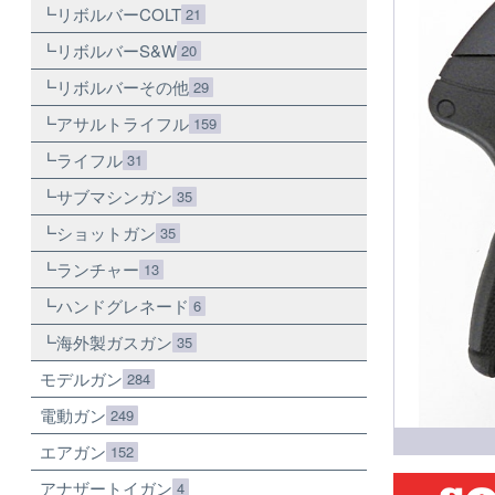
リボルバーCOLT
21
リボルバーS&W
20
リボルバーその他
29
アサルトライフル
159
ライフル
31
サブマシンガン
35
ショットガン
35
ランチャー
13
ハンドグレネード
6
海外製ガスガン
35
モデルガン
284
電動ガン
249
エアガン
152
アナザートイガン
4