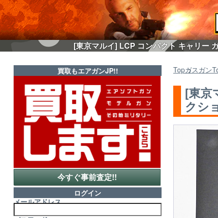
[東京マルイ] LCP コンパクト キャリ
Top
ガスガン
T
買取もエアガンJP!!
[東京
クショ
今すぐ事前査定!!
ログイン
メールアドレス