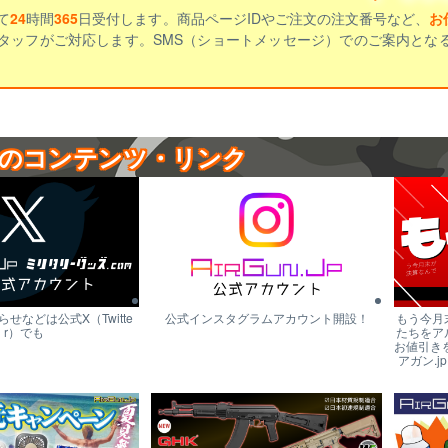
て
24
時間
365
日受付します。商品ページIDやご注文の注文番号など、
お
タッフがご対応します。SMS（ショートメッセージ）でのご案内とな
のコンテンツ・リンク
せなどは公式X（Twitte
公式インスタグラムアカウント開設！
もう今月
r）でも
たちをア
お値引き
アガン.j