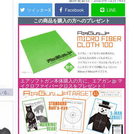
最終更新日：
2025年12月16日
ツイッターX
Facebook
LINE
この商品を購入の方へのプレゼント
エアソフトガン本体購入の方に、エアガン.jp マ
イクロファイバークロスをプレゼント！
いる。