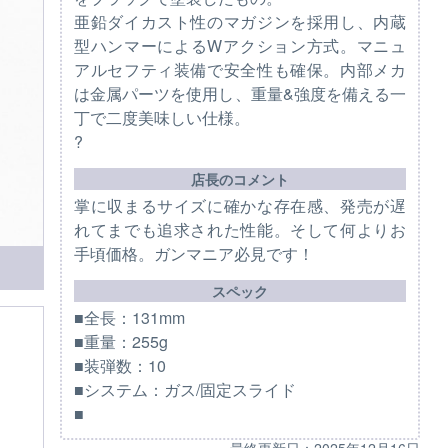
亜鉛ダイカスト性のマガジンを採用し、内蔵
型ハンマーによるWアクション方式。マニュ
アルセフティ装備で安全性も確保。内部メカ
は金属パーツを使用し、重量&強度を備える一
丁で二度美味しい仕様。
?
店長のコメント
掌に収まるサイズに確かな存在感、発売が遅
れてまでも追求された性能。そして何よりお
手頃価格。ガンマニア必見です！
スペック
■全長：131mm
■重量：255g
■装弾数：10
■システム：ガス/固定スライド
■