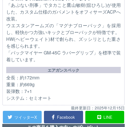
「あぶない刑事」でタカこと鷹山敏樹(舘ひろし)が使用
した、カスタム仕様のガバメントをオフィサーズACPへ
改装。
ウエスタンアームズの「マグナブローバック」を採用
し、軽快かつ力強いキックとブローバックが特徴です。
HW(ヘビーウェイト)材で創られ、ズッシリとした重さ
を感じられます。
「パックマイヤー GM-45C ラバーグリップ」を標準で装
着しています。
エアガンスペック
全長：約172mm
重量：約669g
装弾数：7+1
システム：セミオート
最終更新日：
2025年12月15日
ツイッターX
Facebook
LINE