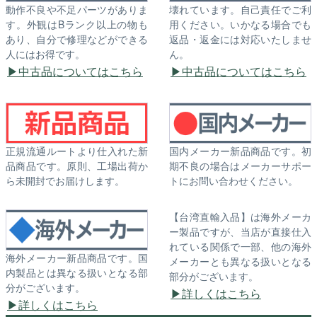
動作不良や不足パーツがありま
壊れています。自己責任でご利
す。外観はBランク以上の物も
用ください。いかなる場合でも
あり、自分で修理などができる
返品・返金には対応いたしませ
人にはお得です。
ん。
中古品についてはこちら
中古品についてはこちら
正規流通ルートより仕入れた新
国内メーカー新品商品です。初
品商品です。原則、工場出荷か
期不良の場合はメーカーサポー
ら未開封でお届けします。
トにお問い合わせください。
【台湾直輸入品】は海外メーカ
ー製品ですが、当店が直接仕入
れている関係で一部、他の海外
海外メーカー新品商品です。国
メーカーとも異なる扱いとなる
内製品とは異なる扱いとなる部
部分がございます。
分がございます。
詳しくはこちら
詳しくはこちら