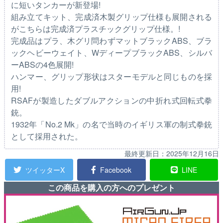
に短いタンカーが新登場!
組み立てキット、完成済木製グリップ仕様も展開される
がこちらは完成済プラスチックグリップ仕様。!
完成品はプラ、木グリ問わずマットブラックABS、ブラ
ックヘビーウェイト、WディープブラックABS、シルバ
ーABSの4色展開!
ハンマー、グリップ形状はスターモデルと同じものを採
用!
RSAFが製造したダブルアクションの中折れ式回転式拳
銃。
1932年「No.2 Mk」の名で当時のイギリス軍の制式拳銃
として採用された。
最終更新日：
2025年12月16日
ツイッターX
Facebook
LINE
この商品を購入の方へのプレゼント