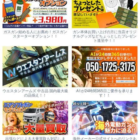
ガスガン始める人にお薦め！ガスガン
ガン本体お買い上げの方に当店オリジ
スターターオプション！！
ナルグッズなどちょっとしたプレゼン
ト進呈中！！
ウエスタンアームズ 中古品 国内最大級
A1が24時間365日ご要件を承りま
の品揃え！！
す！！
出張などによる大量買取も対応しま
海外メーカー公式サイトへのリンクあ