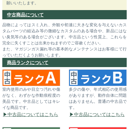
願いいたします。
中古商品について
品物によってはスミ入れ、外観や初速に大きな変化を与えないカス
タムパーツの組込み等の微細なカスタムのある場合や、新品にはな
い臭気等のある場合がございます。中古品という性質上、これらを
完全に失くすことは出来かねますのでご容赦ください。
また、マガジンガス漏れ等の基本的なメンテナンスはお客様にて行
っていただくようお願いします。
商品ランクについて
室内使用のみや目立つ汚れや傷
多少の傷や、年式相応の使用感
がなく、わずかな作動痕程度の
がありますが、動作自体に問題
美品です。中古品としてはキレ
はありません。普通の中古品で
イな商品です。
す。
中古品についてはこちら
中古品についてはこちら