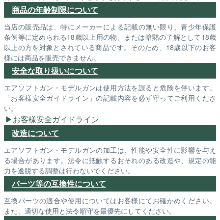
商品の年齢制限について
当店の販売品は、特にメーカーによる記載の無い限り、青少年保護
条例等に定められる18歳以上用の物、または暗黙の了解として18歳
以上の方を対象とされている商品です。そのため、18歳以下のお客
様には商品を販売できません。
安全な取り扱いについて
エアソフトガン・モデルガンは使用方法を誤ると危険を伴います。
「お客様安全ガイドライン」の記載内容を必ず守ってご利用くださ
い。
お客様安全ガイドライン
改造について
エアソフトガン・モデルガンの加工は、性能や安全性に影響を与え
る場合があります。法令に抵触するおそれのある改造や、規定の能
力を逸脱する調整は行わないでください。
パーツ等の互換性について
互換パーツの適合や使用についてはお客様にてお確かめください。
また、適切な使用と法令順守を最優先にしてください。