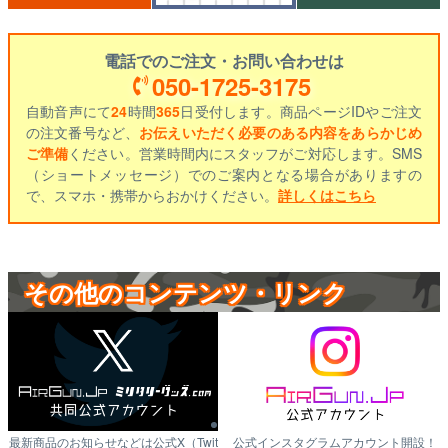
電話でのご注文・お問い合わせは
050-1725-3175
自動音声にて
24
時間
365
日受付します。商品ページIDやご注文
の注文番号など、
お伝えいただく必要のある内容をあらかじめ
ご準備
ください。営業時間内にスタッフがご対応します。SMS
（ショートメッセージ）でのご案内となる場合がありますの
で、スマホ・携帯からおかけください。
詳しくはこちら
その他のコンテンツ・リンク
最新商品のお知らせなどは公式X（Twit
公式インスタグラムアカウント開設！