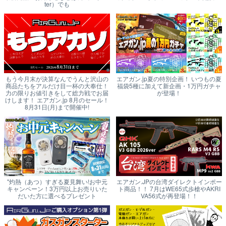
ter）でも
もう今月末が決算なんでうんと沢山の
エアガン.jp夏の特別企画！ いつもの夏
商品たちをアルだけ目一杯の大奉仕！
福袋5種に加えて新企画・1万円ガチャ
力の限りお値引きをして総力戦でお届
が登場！
けします！ エアガン.jp 8月のセール！
8月31日(月)まで開催中!
"灼熱（あつ）すぎる夏見舞い!お中元
エアガン.JPの台湾ダイレクトインポー
キャンペーン！3万円以上お売りいた
ト商品！！ 7月はWE65式歩槍やAKRI
だいた方に選べるプレゼント
VA56式が再登場！！