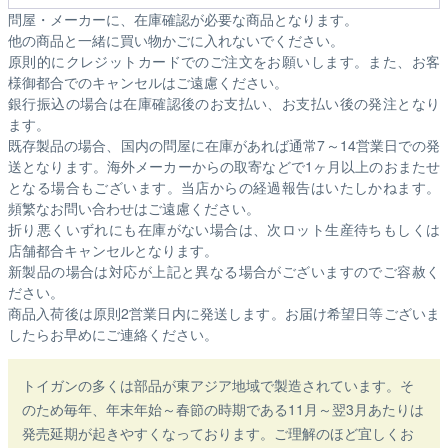
問屋・メーカーに、在庫確認が必要な商品となります。
他の商品と一緒に買い物かごに入れないでください。
原則的にクレジットカードでのご注文をお願いします。また、お客
様御都合でのキャンセルはご遠慮ください。
銀行振込の場合は在庫確認後のお支払い、お支払い後の発注となり
ます。
既存製品の場合、国内の問屋に在庫があれば通常7～14営業日での発
送となります。海外メーカーからの取寄などで1ヶ月以上のおまたせ
となる場合もございます。
当店からの経過報告はいたしかねます。
頻繁なお問い合わせはご遠慮ください。
折り悪くいずれにも在庫がない場合は、次ロット生産待ちもしくは
店舗都合キャンセルとなります。
新製品の場合は対応が上記と異なる場合がございますのでご容赦く
ださい。
商品入荷後は原則2営業日内に発送します。お届け希望日等ございま
したらお早めにご連絡ください。
トイガンの多くは部品が東アジア地域で製造されています。そ
のため毎年、年末年始～春節の時期である11月～翌3月あたりは
発売延期が起きやすくなっております。ご理解のほど宜しくお