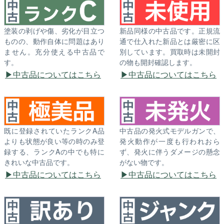
塗装の剥げや傷、劣化が目立つ
新品同様の中古品です。正規流
ものの、動作自体に問題はあり
通で仕入れた新品とは厳密に区
ません。充分使える中古品で
別しています。買取時は未開封
す。
の物も開封確認します。
中古品についてはこちら
中古品についてはこちら
既に登録されていたランクA品
中古品の発火式モデルガンで、
よりも状態が良い等の時のみ登
発火動作が一度も行われおら
録する、ランクAの中でも特に
ず、発火に伴うダメージの懸念
きれいな中古品です。
がない物です。
中古品についてはこちら
中古品についてはこちら