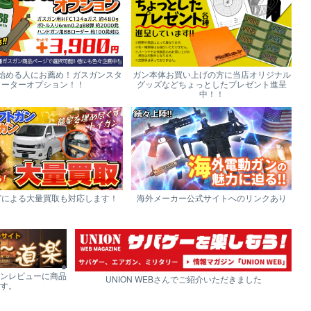
始める人にお薦め！ガスガンスタ
ガン本体お買い上げの方に当店オリジナル
ーターオプション！！
グッズなどちょっとしたプレゼント進呈
中！！
どによる大量買取も対応します！
海外メーカー公式サイトへのリンクあり
ンレビューに商品
UNION WEBさんでご紹介いただきました
す。