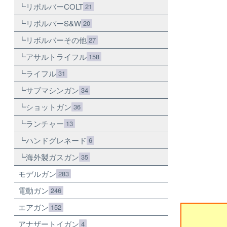
リボルバーCOLT
21
リボルバーS&W
20
リボルバーその他
27
アサルトライフル
158
ライフル
31
サブマシンガン
34
ショットガン
36
ランチャー
13
ハンドグレネード
6
海外製ガスガン
35
モデルガン
283
電動ガン
246
エアガン
152
アナザートイガン
4