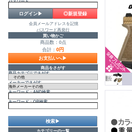
パスワード
◎新規登録
会員メールアドレスを記憶
パスワード再発行
買い物かご
商品数：0点
0円
合計：
お支払いへ▶
商品をさがす
商品カテゴリでさがす
メーカーでさがす
キーワード：AND検索
キーワード：OR検索
検索▶
カテゴリーの一覧