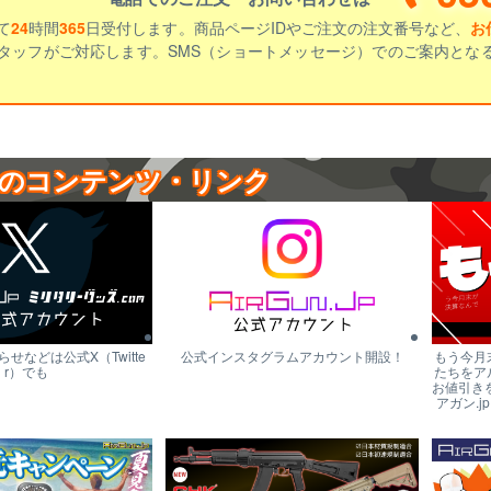
て
24
時間
365
日受付します。商品ページIDやご注文の注文番号など、
お
タッフがご対応します。SMS（ショートメッセージ）でのご案内とな
のコンテンツ・リンク
せなどは公式X（Twitte
公式インスタグラムアカウント開設！
もう今月
r）でも
たちをア
お値引き
アガン.j