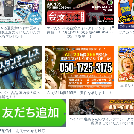
すぎる夏見舞い!お中元キャ
エアガン.JPの台湾ダイレクトインポート
円以上お売りいただいた方
商品！！ 7月はWE65式歩槍やAKRIVA56
ガスガン
べるプレゼント
式が再登場！！
出張な
ムズ 中古品 国内最大級の
A1が24時間365日ご要件を承ります！！
品揃え！！
ハイパー道楽さんのヴィンテージエアガ
提供させていただいていま
NE配信中 お問合わせも対応