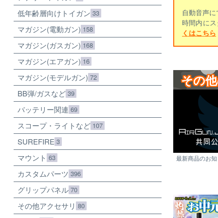
自動音声に
低年齢層向けトイガン
33
時間内にス
マガジン(電動ガン)
158
くはこちら
マガジン(ガスガン)
168
マガジン(エアガン)
16
その他
マガジン(モデルガン)
72
BB弾/ガスなど
39
バッテリー関連
69
スコープ・ライトなど
107
SUREFIRE
3
マウント
63
最新商品のお知ら
カスタムパーツ
396
グリップパネル
70
その他アクセサリ
80