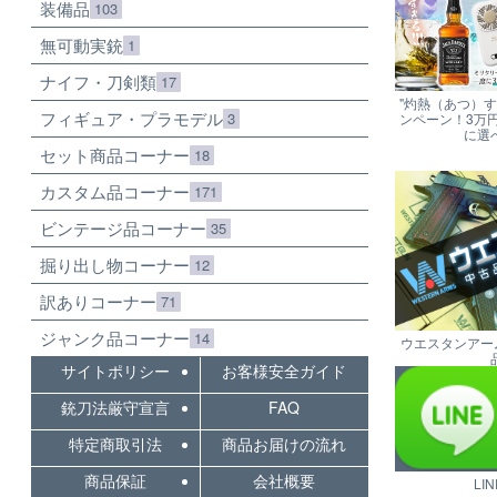
装備品
103
無可動実銃
1
ナイフ・刀剣類
17
"灼熱（あつ）
フィギュア・プラモデル
3
ンペーン！3万
に選
セット商品コーナー
18
カスタム品コーナー
171
ビンテージ品コーナー
35
掘り出し物コーナー
12
訳ありコーナー
71
ジャンク品コーナー
14
ウエスタンアー
サイトポリシー
お客様安全ガイド
銃刀法厳守宣言
FAQ
特定商取引法
商品お届けの流れ
商品保証
会社概要
LI