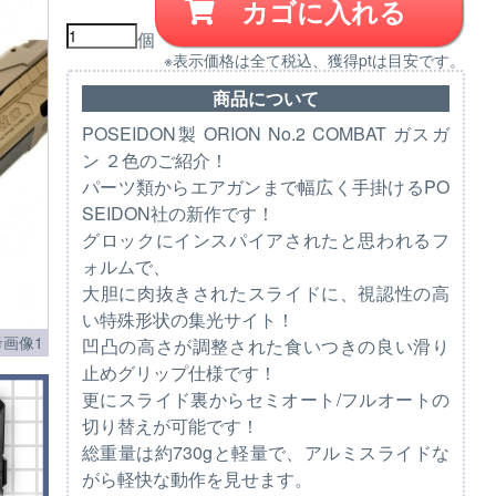
カゴに入れる
個
※表示価格は全て税込、獲得ptは目安です。
商品について
POSEIDON製 ORION No.2 COMBAT ガスガ
ン ２色のご紹介！
パーツ類からエアガンまで幅広く手掛けるPO
SEIDON社の新作です！
グロックにインスパイアされたと思われるフ
ォルムで、
大胆に肉抜きされたスライドに、視認性の高
い特殊形状の集光サイト！
画像1
凹凸の高さが調整された食いつきの良い滑り
止めグリップ仕様です！
更にスライド裏からセミオート/フルオートの
切り替えが可能です！
総重量は約730gと軽量で、アルミスライドな
がら軽快な動作を見せます。