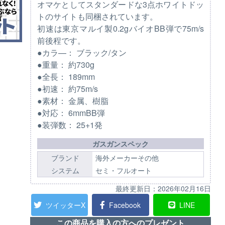
オマケとしてスタンダードな3点ホワイトドッ
トのサイトも同梱されています。
初速は東京マルイ製0.2gバイオBB弾で75m/s
前後程です。
●カラ—： ブラック/タン
●重量： 約730g
●全長： 189mm
●初速： 約75m/s
●素材： 金属、樹脂
●対応： 6mmBB弾
●装弾数： 25+1発
ガスガンスペック
ブランド
海外メーカーその他
システム
セミ・フルオート
最終更新日：
2026年02月16日
ツイッターX
Facebook
LINE
この商品を購入の方へのプレゼント