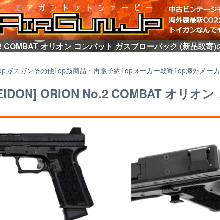
N No.2 COMBAT オリオン コンバット ガスブローバック (新品取
op
ガスガン
その他
Top
新商品・再販予約
Top
メーカー取寄
Top
海外メーカ
SEIDON] ORION No.2 COMBAT 