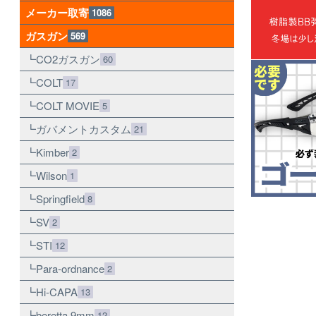
メーカー取寄
1086
ガスガン
569
CO2ガスガン
60
COLT
17
COLT MOVIE
5
ガバメントカスタム
21
Kimber
2
Wilson
1
Springfield
8
SV
2
STI
12
Para-ordnance
2
Hi-CAPA
13
beretta 9mm
12