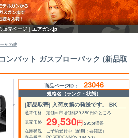
寄)の販売ページ｜エアガン.jp
ーその他
オリオン コンバット ガスブローバック (新品取
23046
商品ページID：
規格名（ランク・状態）
[新品取寄] 入荷次第の発送です。 BK
通常価格
定価or市場価格39,380円のところ
29,530
円
販売価格
295pt獲得
在庫状況
ご予約受付中（納期：要確認）
商品番号
POSEIDONNO2-164-207