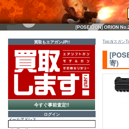
[POSEIDON] ORIO
Top
ガスガン
T
買取もエアガンJP!!
[PO
寄)
今すぐ事前査定!!
ログイン
メールアドレス