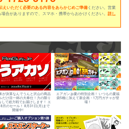
伝えいただく必要のある内容をあらかじめご準備
ください。営業
る場合がありますので、スマホ・携帯からおかけください。
詳し
末が決算なんでうんと沢山の商品
エアガン.jp夏の特別企画！ いつもの夏福
ルだけ目一杯の大奉仕！力の限り
袋5種に加えて新企画・1万円ガチャが登
をして総力戦でお届けします！ エ
場！
p 8月のセール！ 8月31日(月)まで
開催中!