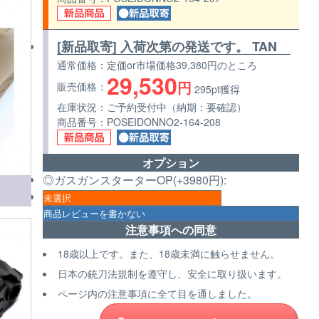
[新品取寄] 入荷次第の発送です。 TAN
通常価格
定価or市場価格39,380円のところ
29,530
円
販売価格
295pt獲得
在庫状況
ご予約受付中（納期：要確認）
商品番号
POSEIDONNO2-164-208
オプション
◎ガスガンスターターOP(+3980円):
注意事項への同意
18歳以上です。また、18歳未満に触らせません。
日本の銃刀法規制を遵守し、安全に取り扱います。
ページ内の注意事項に全て目を通しました。