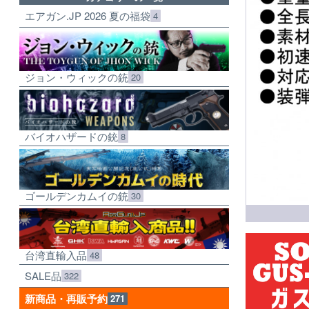
エアガン.JP 2026 夏の福袋
4
ジョン・ウィックの銃
20
バイオハザードの銃
8
ゴールデンカムイの銃
30
台湾直輸入品
48
SALE品
322
新商品・再販予約
271