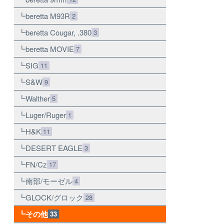
beretta M93R
2
beretta Cougar, .380
3
beretta MOVIE
7
SIG
11
S&W
9
Walther
5
Luger/Ruger
1
H&K
11
DESERT EAGLE
3
FN/Cz
17
南部/モーゼル
4
GLOCK/グロック
28
その他
33