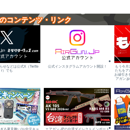
のコンテンツ・リンク
せなどは公式X（Twitte
公式インスタグラムアカウント開設！
もう今月
r）でも
たちをア
お値引き
アガン.j
すぎる夏見舞い!お中元キャ
エアガン.JPの台湾ダイレクトインポート