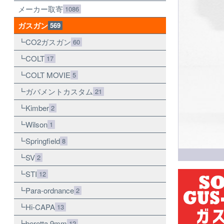
メーカー取寄
1086
ガスガン
569
CO2ガスガン
60
COLT
17
COLT MOVIE
5
ガバメントカスタム
21
Kimber
2
Wilson
1
Springfield
8
SV
2
STI
12
Para-ordnance
2
Hi-CAPA
13
beretta 9mm
12