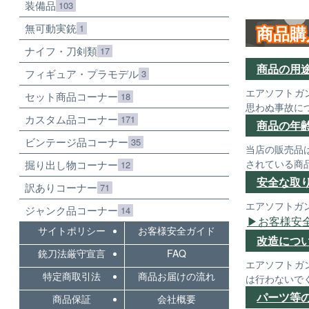
装備品
103
無可動実銃
1
商品購
ナイフ・刀剣類
17
商品の用
フィギュア・プラモデル
3
エアソフトガ
セット商品コーナー
18
思わぬ事故に
カスタム品コーナー
171
商品の年
ビンテージ品コーナー
35
当店の販売品
されている商
掘り出し物コーナー
12
安全な取
訳ありコーナー
71
エアソフトガ
ジャンク品コーナー
14
お客様安
サイトポリシー
お客様安全ガイド
改造につ
銃刀法厳守宣言
FAQ
エアソフトガ
特定商取引法
商品お届けの流れ
は行わないで
パーツ等
商品保証
会社概要