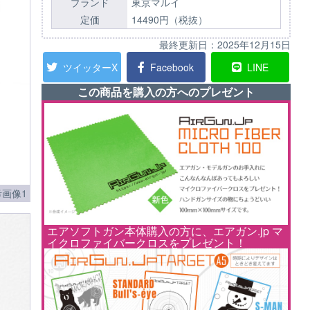
ブランド
東京マルイ
定価
14490円（税抜）
最終更新日：
2025年12月15日
ツイッターX
Facebook
LINE
この商品を購入の方へのプレゼント
画像1
エアソフトガン本体購入の方に、エアガン.jp マ
イクロファイバークロスをプレゼント！