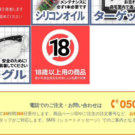
05
電話でのご注文・お問い合わせは
て
24
時間
365
日受付します。商品ページIDやご注文の注文番号など、
お
タッフがご対応します。SMS（ショートメッセージ）でのご案内とな