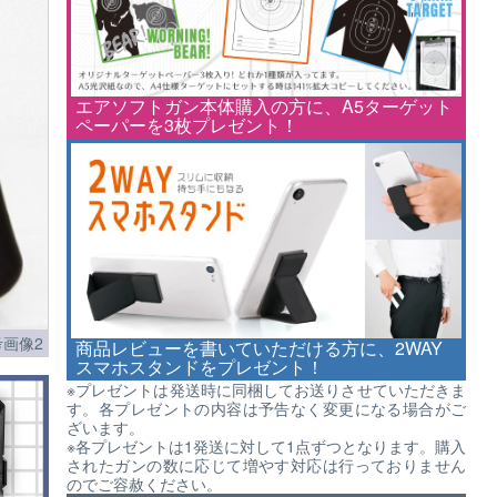
エアソフトガン本体購入の方に、A5ターゲット
ペーパーを3枚プレゼント！
画像2
商品レビューを書いていただける方に、2WAY
スマホスタンドをプレゼント！
※プレゼントは発送時に同梱してお送りさせていただきま
す。各プレゼントの内容は予告なく変更になる場合がご
ざいます。
※各プレゼントは1発送に対して1点ずつとなります。購入
されたガンの数に応じて増やす対応は行っておりません
のでご容赦ください。