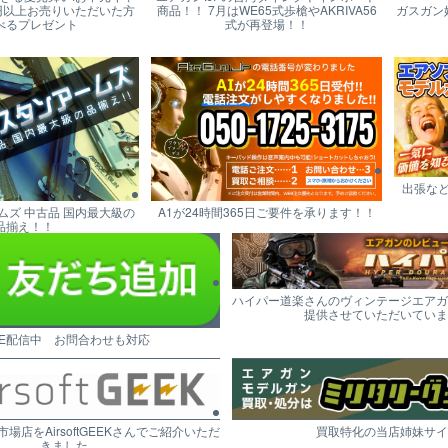
円以上お売りいただいた方
商品！！ 7月はWE65式歩槍やAKRIVA56
ガスガン
べるプレゼント
式が再登場！！
出張な
ムズ 中古品 国内最大級の
A1が24時間365日ご要件を承ります！！
品揃え！！
ハイパー道楽さんのヴィンテージエアガ
提供させていただいていま
NE配信中 お問合わせも対応
市場店をAirsoftGEEKさんでご紹介いただ
買取特化の当店姉妹サイ
きました