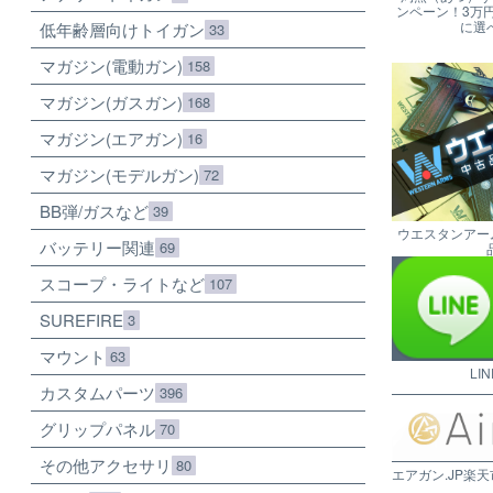
ンペーン！3万
に選
低年齢層向けトイガン
33
マガジン(電動ガン)
158
マガジン(ガスガン)
168
マガジン(エアガン)
16
マガジン(モデルガン)
72
BB弾/ガスなど
39
ウエスタンアー
バッテリー関連
69
スコープ・ライトなど
107
SUREFIRE
3
マウント
63
LI
カスタムパーツ
396
グリップパネル
70
その他アクセサリ
80
エアガン.JP楽天