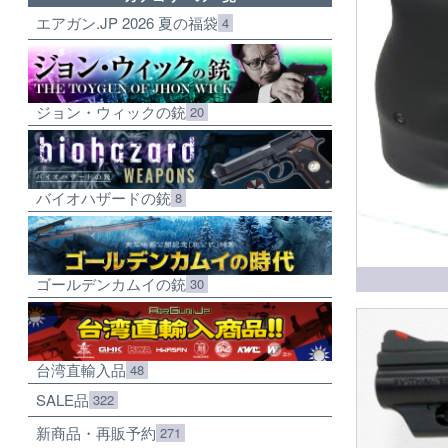
エアガン.JP 2026 夏の福袋
4
ジョン・ウィックの銃
20
バイオハザードの銃
8
ゴールデンカムイの銃
30
台湾直輸入品
48
SALE品
322
新商品・再販予約
271