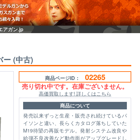
エアガン.jp
ー (中古)
02265
商品ページID：
売り切れ中です。在庫ございません。
高価買取します! 詳しくはこちら
商品について
発売以来ずっと生産・販売され続けているパ
イソンと違い、長らくカタログ落ちしていた
M19待望の再販モデル。発射システム改良や
給弾不良改善など動作面がアップグレードし