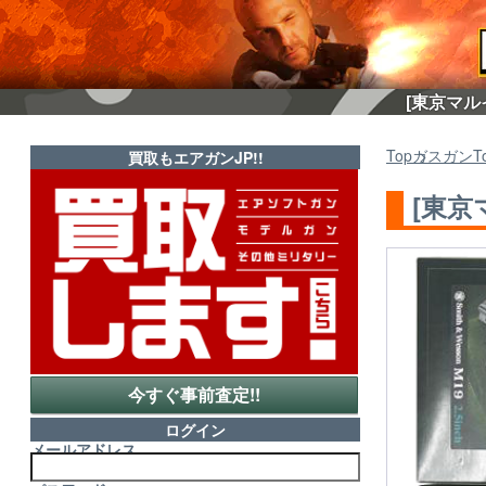
[東京マルイ
Top
ガスガン
T
買取もエアガンJP!!
[東京
今すぐ事前査定!!
ログイン
メールアドレス