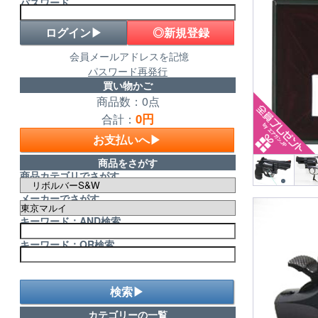
パスワード
◎新規登録
会員メールアドレスを記憶
パスワード再発行
買い物かご
商品数：0点
0円
合計：
お支払いへ▶
商品をさがす
商品カテゴリでさがす
メーカーでさがす
キーワード：AND検索
キーワード：OR検索
検索▶
カテゴリーの一覧