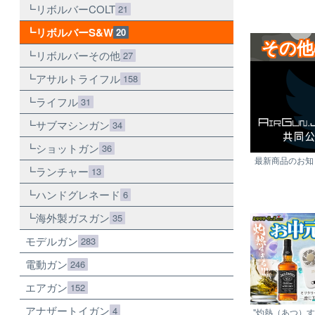
リボルバーCOLT
21
リボルバーS&W
20
その他
リボルバーその他
27
アサルトライフル
158
ライフル
31
サブマシンガン
34
ショットガン
36
最新商品のお知ら
ランチャー
13
ハンドグレネード
6
海外製ガスガン
35
モデルガン
283
電動ガン
246
エアガン
152
アナザートイガン
4
"灼熱（あつ）