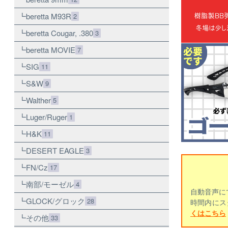
beretta M93R
2
beretta Cougar, .380
3
beretta MOVIE
7
SIG
11
S&W
9
Walther
5
Luger/Ruger
1
H&K
11
DESERT EAGLE
3
FN/Cz
17
南部/モーゼル
4
自動音声に
GLOCK/グロック
28
時間内にス
くはこちら
その他
33