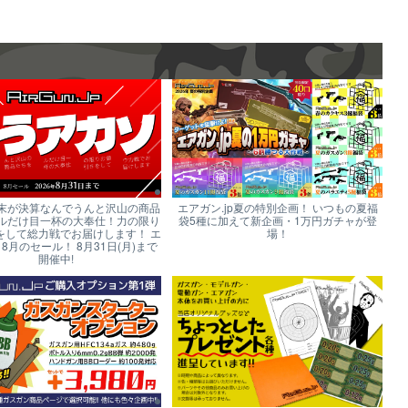
末が決算なんでうんと沢山の商品
エアガン.jp夏の特別企画！ いつもの夏福
ルだけ目一杯の大奉仕！力の限り
袋5種に加えて新企画・1万円ガチャが登
をして総力戦でお届けします！ エ
場！
p 8月のセール！ 8月31日(月)まで
開催中!