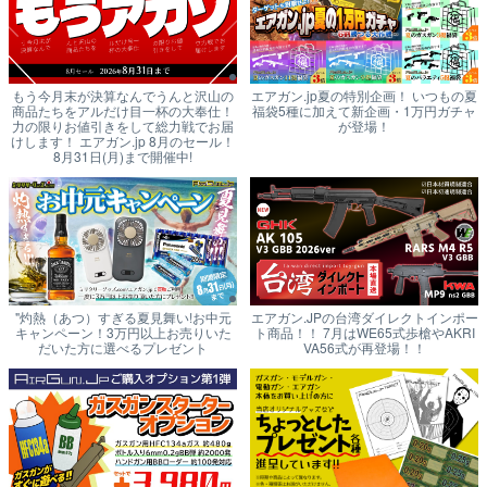
もう今月末が決算なんでうんと沢山の
エアガン.jp夏の特別企画！ いつもの夏
商品たちをアルだけ目一杯の大奉仕！
福袋5種に加えて新企画・1万円ガチャ
力の限りお値引きをして総力戦でお届
が登場！
けします！ エアガン.jp 8月のセール！
8月31日(月)まで開催中!
"灼熱（あつ）すぎる夏見舞い!お中元
エアガン.JPの台湾ダイレクトインポー
キャンペーン！3万円以上お売りいた
ト商品！！ 7月はWE65式歩槍やAKRI
だいた方に選べるプレゼント
VA56式が再登場！！