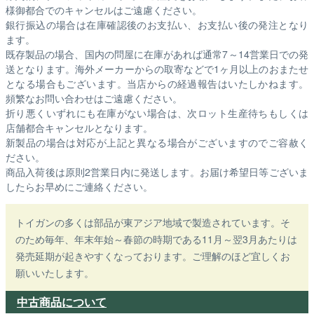
様御都合でのキャンセルはご遠慮ください。
銀行振込の場合は在庫確認後のお支払い、お支払い後の発注となり
ます。
既存製品の場合、国内の問屋に在庫があれば通常7～14営業日での発
送となります。海外メーカーからの取寄などで1ヶ月以上のおまたせ
となる場合もございます。
当店からの経過報告はいたしかねます。
頻繁なお問い合わせはご遠慮ください。
折り悪くいずれにも在庫がない場合は、次ロット生産待ちもしくは
店舗都合キャンセルとなります。
新製品の場合は対応が上記と異なる場合がございますのでご容赦く
ださい。
商品入荷後は原則2営業日内に発送します。お届け希望日等ございま
したらお早めにご連絡ください。
トイガンの多くは部品が東アジア地域で製造されています。そ
のため毎年、年末年始～春節の時期である11月～翌3月あたりは
発売延期が起きやすくなっております。ご理解のほど宜しくお
願いいたします。
中古商品について