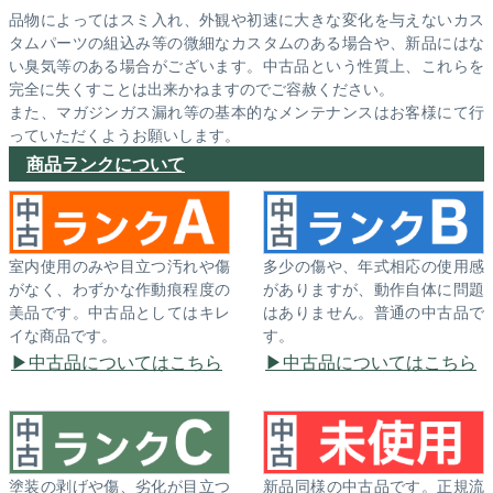
品物によってはスミ入れ、外観や初速に大きな変化を与えないカス
タムパーツの組込み等の微細なカスタムのある場合や、新品にはな
い臭気等のある場合がございます。中古品という性質上、これらを
完全に失くすことは出来かねますのでご容赦ください。
また、マガジンガス漏れ等の基本的なメンテナンスはお客様にて行
っていただくようお願いします。
商品ランクについて
室内使用のみや目立つ汚れや傷
多少の傷や、年式相応の使用感
がなく、わずかな作動痕程度の
がありますが、動作自体に問題
美品です。中古品としてはキレ
はありません。普通の中古品で
イな商品です。
す。
中古品についてはこちら
中古品についてはこちら
塗装の剥げや傷、劣化が目立つ
新品同様の中古品です。正規流