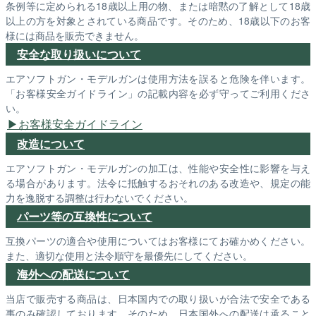
条例等に定められる18歳以上用の物、または暗黙の了解として18歳
以上の方を対象とされている商品です。そのため、18歳以下のお客
様には商品を販売できません。
安全な取り扱いについて
エアソフトガン・モデルガンは使用方法を誤ると危険を伴います。
「お客様安全ガイドライン」の記載内容を必ず守ってご利用くださ
い。
お客様安全ガイドライン
改造について
エアソフトガン・モデルガンの加工は、性能や安全性に影響を与え
る場合があります。法令に抵触するおそれのある改造や、規定の能
力を逸脱する調整は行わないでください。
パーツ等の互換性について
互換パーツの適合や使用についてはお客様にてお確かめください。
また、適切な使用と法令順守を最優先にしてください。
海外への配送について
当店で販売する商品は、日本国内での取り扱いが合法で安全である
事のみ確認しております。そのため、日本国外への配送は承ること