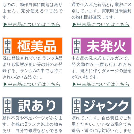
ものの、動作自体に問題はあり
通で仕入れた新品とは厳密に区
ません。充分使える中古品で
別しています。買取時は未開封
す。
の物も開封確認します。
中古品についてはこちら
中古品についてはこちら
既に登録されていたランクA品
中古品の発火式モデルガンで、
よりも状態が良い等の時のみ登
発火動作が一度も行われおら
録する、ランクAの中でも特に
ず、発火に伴うダメージの懸念
きれいな中古品です。
がない物です。
中古品についてはこちら
中古品についてはこちら
動作不良や不足パーツがありま
壊れています。自己責任でご利
す。外観はBランク以上の物も
用ください。いかなる場合でも
あり、自分で修理などができる
返品・返金には対応いたしませ