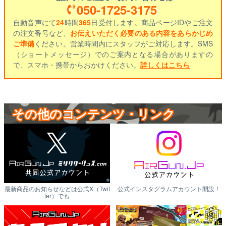
050-1725-3175
自動音声にて
24
時間
365
日受付します。商品ページIDやご注文
の注文番号など、
お伝えいただく必要のある内容をあらかじめ
ご準備
ください。営業時間内にスタッフがご対応します。SMS
（ショートメッセージ）でのご案内となる場合がありますの
で、スマホ・携帯からおかけください。
詳しくはこちら
その他のコンテンツ・リンク
最新商品のお知らせなどは公式X（Twit
公式インスタグラムアカウント開設！
ter）でも