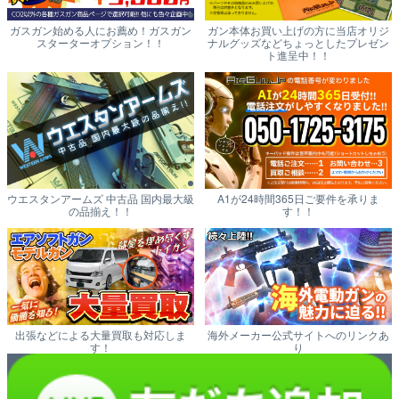
ガスガン始める人にお薦め！ガスガン
ガン本体お買い上げの方に当店オリジ
スターターオプション！！
ナルグッズなどちょっとしたプレゼン
ト進呈中！！
ウエスタンアームズ 中古品 国内最大級
A1が24時間365日ご要件を承りま
の品揃え！！
す！！
出張などによる大量買取も対応しま
海外メーカー公式サイトへのリンクあ
す！
り