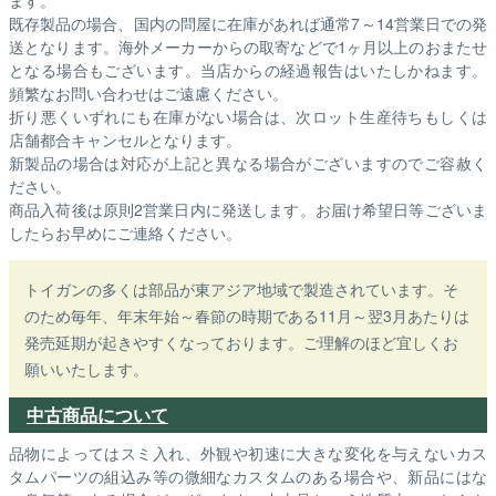
ます。
既存製品の場合、国内の問屋に在庫があれば通常7～14営業日での発
送となります。海外メーカーからの取寄などで1ヶ月以上のおまたせ
となる場合もございます。
当店からの経過報告はいたしかねます。
頻繁なお問い合わせはご遠慮ください。
折り悪くいずれにも在庫がない場合は、次ロット生産待ちもしくは
店舗都合キャンセルとなります。
新製品の場合は対応が上記と異なる場合がございますのでご容赦く
ださい。
商品入荷後は原則2営業日内に発送します。お届け希望日等ございま
したらお早めにご連絡ください。
トイガンの多くは部品が東アジア地域で製造されています。そ
のため毎年、年末年始～春節の時期である11月～翌3月あたりは
発売延期が起きやすくなっております。ご理解のほど宜しくお
願いいたします。
中古商品について
品物によってはスミ入れ、外観や初速に大きな変化を与えないカス
タムパーツの組込み等の微細なカスタムのある場合や、新品にはな