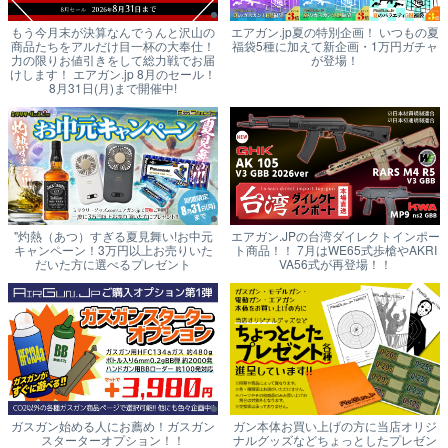
もう今月末が決算なんでうんと沢山の
エアガン.jp夏の特別企画！ いつもの夏
商品たちをアルだけ目一杯の大奉仕！
福袋5種に加えて新企画・1万円ガチャ
力の限りお値引きをして総力戦でお届
が登場！
けします！ エアガン.jp 8月のセール！
8月31日(月)まで開催中!
"灼熱（あつ）すぎる夏見舞い!お中元
エアガン.JPの台湾ダイレクトインポー
キャンペーン！3万円以上お売りいた
ト商品！！ 7月はWE65式歩槍やAKRI
だいた方に選べるプレゼント
VA56式が再登場！！
ガスガン始める人にお薦め！ガスガン
ガン本体お買い上げの方に当店オリジ
スターターオプション！！
ナルグッズなどちょっとしたプレゼン