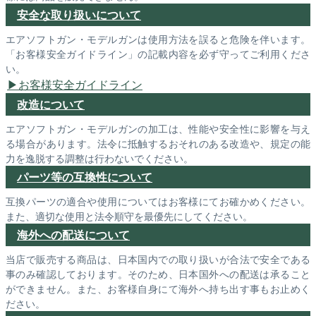
安全な取り扱いについて
エアソフトガン・モデルガンは使用方法を誤ると危険を伴います。
「お客様安全ガイドライン」の記載内容を必ず守ってご利用くださ
い。
お客様安全ガイドライン
改造について
エアソフトガン・モデルガンの加工は、性能や安全性に影響を与え
る場合があります。法令に抵触するおそれのある改造や、規定の能
力を逸脱する調整は行わないでください。
パーツ等の互換性について
互換パーツの適合や使用についてはお客様にてお確かめください。
また、適切な使用と法令順守を最優先にしてください。
海外への配送について
当店で販売する商品は、日本国内での取り扱いが合法で安全である
事のみ確認しております。そのため、日本国外への配送は承ること
ができません。また、お客様自身にて海外へ持ち出す事もお止めく
ださい。