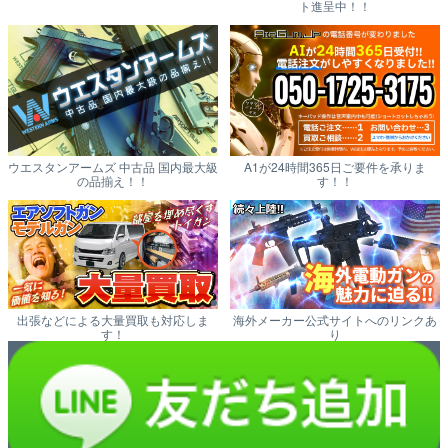
ト進呈中！！
ウエスタンアームズ 中古品 国内最大級
A1が24時間365日ご要件を承りま
の品揃え！！
す！！
出張などによる大量買取も対応しま
海外メーカー公式サイトへのリンクあ
す！
り