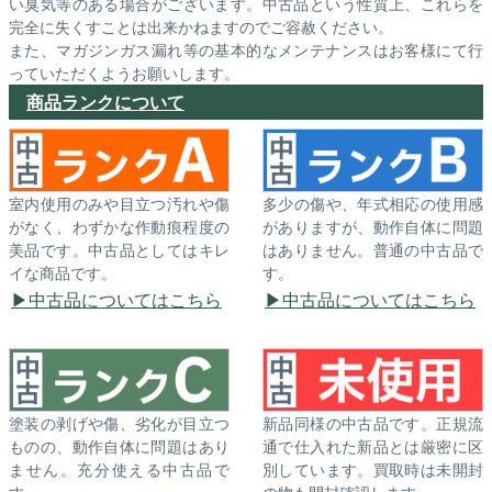
い臭気等のある場合がございます。中古品という性質上、これらを
完全に失くすことは出来かねますのでご容赦ください。
また、マガジンガス漏れ等の基本的なメンテナンスはお客様にて行
っていただくようお願いします。
商品ランクについて
室内使用のみや目立つ汚れや傷
多少の傷や、年式相応の使用感
がなく、わずかな作動痕程度の
がありますが、動作自体に問題
美品です。中古品としてはキレ
はありません。普通の中古品で
イな商品です。
す。
中古品についてはこちら
中古品についてはこちら
塗装の剥げや傷、劣化が目立つ
新品同様の中古品です。正規流
ものの、動作自体に問題はあり
通で仕入れた新品とは厳密に区
ません。充分使える中古品で
別しています。買取時は未開封