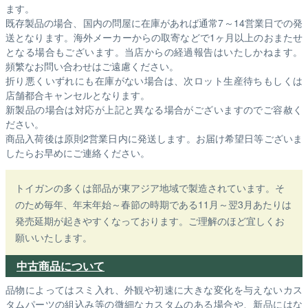
ます。
既存製品の場合、国内の問屋に在庫があれば通常7～14営業日での発
送となります。海外メーカーからの取寄などで1ヶ月以上のおまたせ
となる場合もございます。
当店からの経過報告はいたしかねます。
頻繁なお問い合わせはご遠慮ください。
折り悪くいずれにも在庫がない場合は、次ロット生産待ちもしくは
店舗都合キャンセルとなります。
新製品の場合は対応が上記と異なる場合がございますのでご容赦く
ださい。
商品入荷後は原則2営業日内に発送します。お届け希望日等ございま
したらお早めにご連絡ください。
トイガンの多くは部品が東アジア地域で製造されています。そ
のため毎年、年末年始～春節の時期である11月～翌3月あたりは
発売延期が起きやすくなっております。ご理解のほど宜しくお
願いいたします。
中古商品について
品物によってはスミ入れ、外観や初速に大きな変化を与えないカス
タムパーツの組込み等の微細なカスタムのある場合や、新品にはな