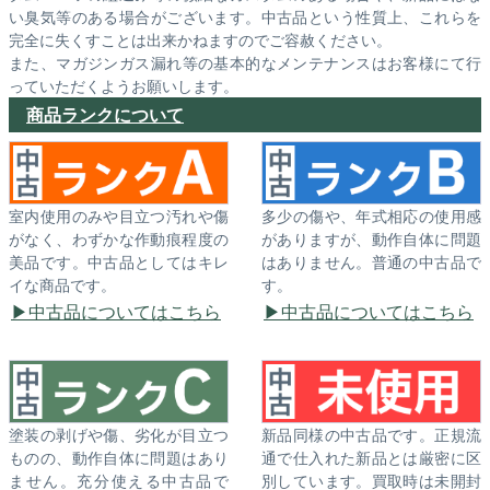
い臭気等のある場合がございます。中古品という性質上、これらを
完全に失くすことは出来かねますのでご容赦ください。
また、マガジンガス漏れ等の基本的なメンテナンスはお客様にて行
っていただくようお願いします。
商品ランクについて
室内使用のみや目立つ汚れや傷
多少の傷や、年式相応の使用感
がなく、わずかな作動痕程度の
がありますが、動作自体に問題
美品です。中古品としてはキレ
はありません。普通の中古品で
イな商品です。
す。
中古品についてはこちら
中古品についてはこちら
塗装の剥げや傷、劣化が目立つ
新品同様の中古品です。正規流
ものの、動作自体に問題はあり
通で仕入れた新品とは厳密に区
ません。充分使える中古品で
別しています。買取時は未開封