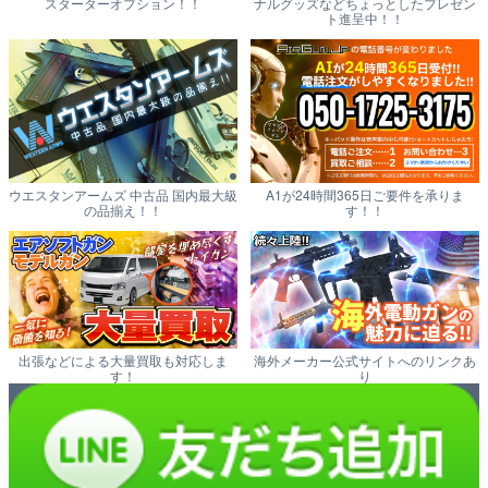
スターターオプション！！
ナルグッズなどちょっとしたプレゼン
ト進呈中！！
ウエスタンアームズ 中古品 国内最大級
A1が24時間365日ご要件を承りま
の品揃え！！
す！！
出張などによる大量買取も対応しま
海外メーカー公式サイトへのリンクあ
す！
り