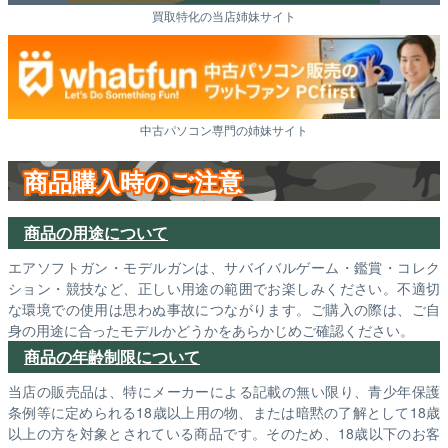
買取特化の当店姉妹サイト
中古パソコン専門の姉妹サイト
商品購入時のご注意
商品の用途について
エアソフトガン・モデルガンは、サバイバルゲーム・鑑賞・コレク
ション・競技など、正しい用途の範囲でお楽しみください。不適切
な環境での使用は思わぬ事故につながります。ご購入の際は、ご自
身の用途に合ったモデルかどうかをあらかじめご確認ください。
商品の年齢制限について
当店の販売品は、特にメーカーによる記載の無い限り、青少年保護
条例等に定められる18歳以上用の物、または暗黙の了解として18歳
以上の方を対象とされている商品です。そのため、18歳以下のお客