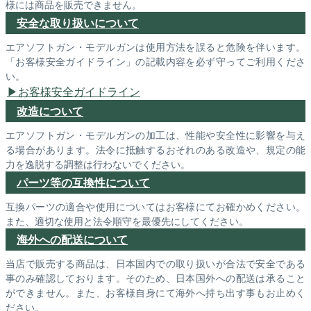
様には商品を販売できません。
安全な取り扱いについて
エアソフトガン・モデルガンは使用方法を誤ると危険を伴います。
「お客様安全ガイドライン」の記載内容を必ず守ってご利用くださ
い。
お客様安全ガイドライン
改造について
エアソフトガン・モデルガンの加工は、性能や安全性に影響を与え
る場合があります。法令に抵触するおそれのある改造や、規定の能
力を逸脱する調整は行わないでください。
パーツ等の互換性について
互換パーツの適合や使用についてはお客様にてお確かめください。
また、適切な使用と法令順守を最優先にしてください。
海外への配送について
当店で販売する商品は、日本国内での取り扱いが合法で安全である
事のみ確認しております。そのため、日本国外への配送は承ること
ができません。また、お客様自身にて海外へ持ち出す事もお止めく
ださい。