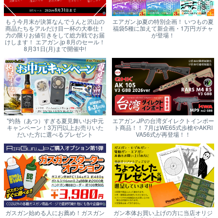
もう今月末が決算なんでうんと沢山の
エアガン.jp夏の特別企画！ いつもの夏
商品たちをアルだけ目一杯の大奉仕！
福袋5種に加えて新企画・1万円ガチャ
力の限りお値引きをして総力戦でお届
が登場！
けします！ エアガン.jp 8月のセール！
8月31日(月)まで開催中!
"灼熱（あつ）すぎる夏見舞い!お中元
エアガン.JPの台湾ダイレクトインポー
キャンペーン！3万円以上お売りいた
ト商品！！ 7月はWE65式歩槍やAKRI
だいた方に選べるプレゼント
VA56式が再登場！！
ガスガン始める人にお薦め！ガスガン
ガン本体お買い上げの方に当店オリジ