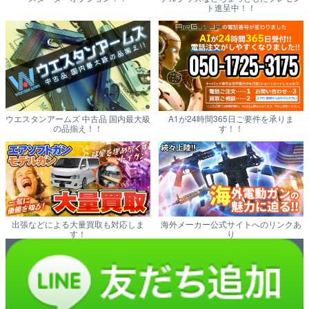
ト進呈中！！
ウエスタンアームズ 中古品 国内最大級
A1が24時間365日ご要件を承りま
の品揃え！！
す！！
出張などによる大量買取も対応しま
海外メーカー公式サイトへのリンクあ
す！
り