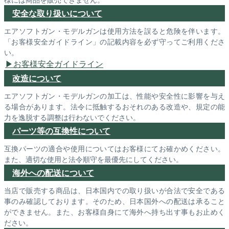
安全な取り扱いについて
エアソフトガン・モデルガンは使用方法を誤ると危険を伴います。
「お客様安全ガイドライン」の記載内容を必ず守ってご利用くださ
い。
お客様安全ガイドライン
改造について
エアソフトガン・モデルガンの加工は、性能や安全性に影響を与え
る場合があります。法令に抵触するおそれのある改造や、規定の能
力を逸脱する調整は行わないでください。
パーツ等の互換性について
互換パーツの適合や使用についてはお客様にてお確かめください。
また、適切な使用と法令順守を最優先にしてください。
海外への配送について
当店で販売する商品は、日本国内での取り扱いが合法で安全である
事のみ確認しております。そのため、日本国外への配送は承ること
ができません。また、お客様自身にて海外へ持ち出す事もお止めく
ださい。