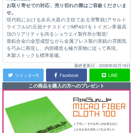
お取り寄せでの対応、売り切れの際はご容赦くださいま
せ。
現代戦における歩兵火器の主役である突撃銃(アサルト
ライフル)の元祖ナチスドイツMP43/1をトイガン界最高
頂のリアリティを誇るショウエイ製作所が製造!
亜鉛合金の金型成型ながら金属プレス製の実銃の雰囲気
を巧みに再現し、内部構造も極力実物に従って再現。
木製ストックも標準装備。
最終更新日：
2026年02月16日
ツイッターX
Facebook
LINE
この商品を購入の方へのプレゼント