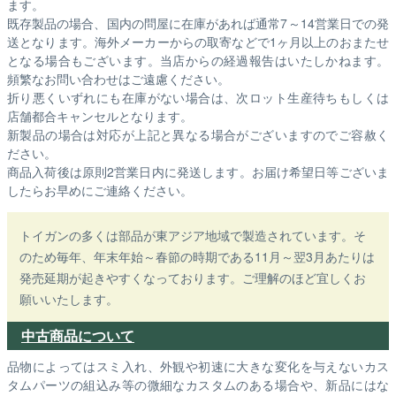
ます。
既存製品の場合、国内の問屋に在庫があれば通常7～14営業日での発
送となります。海外メーカーからの取寄などで1ヶ月以上のおまたせ
となる場合もございます。
当店からの経過報告はいたしかねます。
頻繁なお問い合わせはご遠慮ください。
折り悪くいずれにも在庫がない場合は、次ロット生産待ちもしくは
店舗都合キャンセルとなります。
新製品の場合は対応が上記と異なる場合がございますのでご容赦く
ださい。
商品入荷後は原則2営業日内に発送します。お届け希望日等ございま
したらお早めにご連絡ください。
トイガンの多くは部品が東アジア地域で製造されています。そ
のため毎年、年末年始～春節の時期である11月～翌3月あたりは
発売延期が起きやすくなっております。ご理解のほど宜しくお
願いいたします。
中古商品について
品物によってはスミ入れ、外観や初速に大きな変化を与えないカス
タムパーツの組込み等の微細なカスタムのある場合や、新品にはな