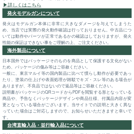
詳しくはこちら
発火モデルガンについて
発火はモデルガン本体に非常に大きなダメージを与えてしまうた
め、当店では実際の発火動作確認は行っておりません。中古品につ
いては動作やパーツが正常であるかの確認はしておりますが、発火
性能の保証はできない事をご理解の上、ご注文ください。
海外製品について
日本国外ではパッケージそのものを商品として保護する文化がない
ため、パッケージの傷み等はご容赦ください。
一般に、東京マルイ等の国内製品に比べて慣らし動作が必要であっ
たり、塗装の仕上げや表面処理が雑駁でキズ・スレ等のある場合が
ありますが、不良品ではないので返品等はご容赦ください。
説明書がパッケージのQRコードからPDFを閲覧する形となっている
商品や、予告なくパッケージデザインや商品仕様、付属品内容が変
更となっている場合がございます。当サイトでの説明と大きく異な
っていた場合はご対応しますので、お知らせいただきますと幸いで
す。
台湾直輸入品・並行輸入品について