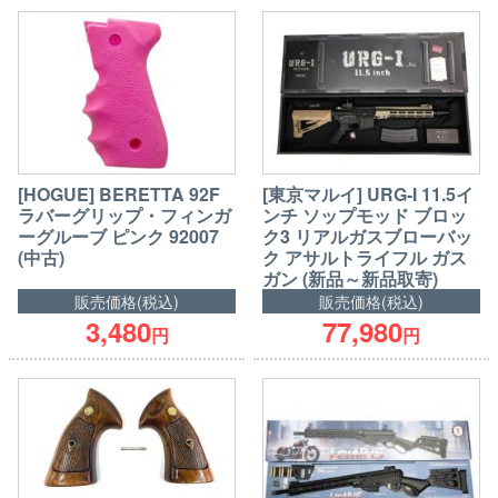
[HOGUE] BERETTA 92F
[東京マルイ] URG-I 11.5イ
ラバーグリップ・フィンガ
ンチ ソップモッド ブロッ
ーグルーブ ピンク 92007
ク3 リアルガスブローバッ
(中古)
ク アサルトライフル ガス
ガン (新品～新品取寄)
販売価格(税込)
販売価格(税込)
3,480
77,980
円
円