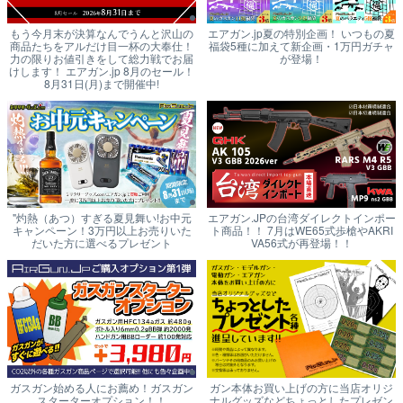
もう今月末が決算なんでうんと沢山の
エアガン.jp夏の特別企画！ いつもの夏
商品たちをアルだけ目一杯の大奉仕！
福袋5種に加えて新企画・1万円ガチャ
力の限りお値引きをして総力戦でお届
が登場！
けします！ エアガン.jp 8月のセール！
8月31日(月)まで開催中!
"灼熱（あつ）すぎる夏見舞い!お中元
エアガン.JPの台湾ダイレクトインポー
キャンペーン！3万円以上お売りいた
ト商品！！ 7月はWE65式歩槍やAKRI
だいた方に選べるプレゼント
VA56式が再登場！！
ガスガン始める人にお薦め！ガスガン
ガン本体お買い上げの方に当店オリジ
スターターオプション！！
ナルグッズなどちょっとしたプレゼン