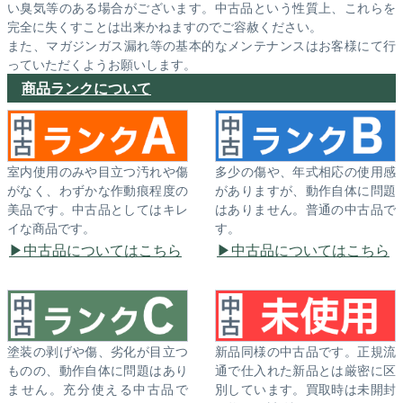
い臭気等のある場合がございます。中古品という性質上、これらを
完全に失くすことは出来かねますのでご容赦ください。
また、マガジンガス漏れ等の基本的なメンテナンスはお客様にて行
っていただくようお願いします。
商品ランクについて
室内使用のみや目立つ汚れや傷
多少の傷や、年式相応の使用感
がなく、わずかな作動痕程度の
がありますが、動作自体に問題
美品です。中古品としてはキレ
はありません。普通の中古品で
イな商品です。
す。
中古品についてはこちら
中古品についてはこちら
塗装の剥げや傷、劣化が目立つ
新品同様の中古品です。正規流
ものの、動作自体に問題はあり
通で仕入れた新品とは厳密に区
ません。充分使える中古品で
別しています。買取時は未開封