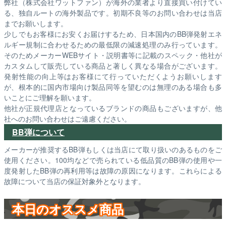
弊社（株式会社ワットファン）が海外の業者より直接買い付けてい
る、独自ルートの海外製品です。初期不良等のお問い合わせは当店
までお願いします。
少しでもお客様にお安くお届けするため、日本国内のBB弾発射エネ
ルギー規制に合わせるための最低限の減速処理のみ行っています。
そのためメーカーWEBサイト・説明書等に記載のスペック・他社が
カスタムして販売している商品と著しく異なる場合がございます。
発射性能の向上等はお客様にて行っていただくようお願いします
が、根本的に国内市場向け製品同等を望むのは無理のある場合も多
いことにご理解を願います。
他社が正規代理店となっているブランドの商品もございますが、他
社へのお問い合わせはご遠慮ください。
BB弾について
メーカーが推奨するBB弾もしくは当店にて取り扱いのあるものをご
使用ください。100均などで売られている低品質のBB弾の使用や一
度発射したBB弾の再利用等は故障の原因になります。これらによる
故障について当店の保証対象外となります。
本日のオススメ商品