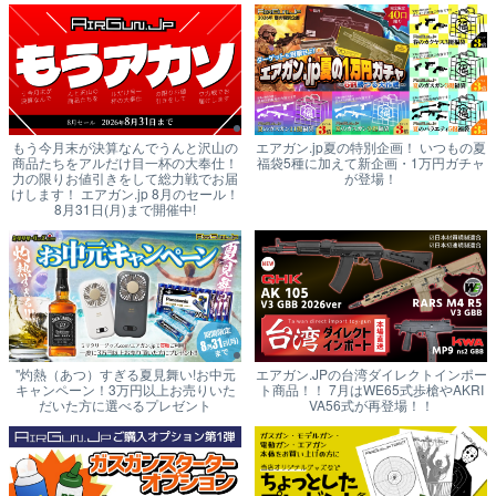
もう今月末が決算なんでうんと沢山の
エアガン.jp夏の特別企画！ いつもの夏
商品たちをアルだけ目一杯の大奉仕！
福袋5種に加えて新企画・1万円ガチャ
力の限りお値引きをして総力戦でお届
が登場！
けします！ エアガン.jp 8月のセール！
8月31日(月)まで開催中!
"灼熱（あつ）すぎる夏見舞い!お中元
エアガン.JPの台湾ダイレクトインポー
キャンペーン！3万円以上お売りいた
ト商品！！ 7月はWE65式歩槍やAKRI
だいた方に選べるプレゼント
VA56式が再登場！！