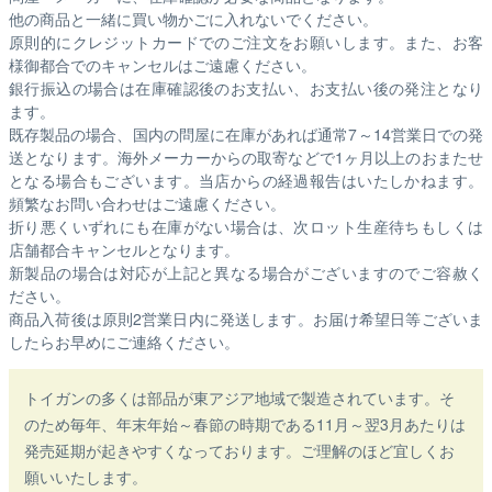
他の商品と一緒に買い物かごに入れないでください。
原則的にクレジットカードでのご注文をお願いします。また、お客
様御都合でのキャンセルはご遠慮ください。
銀行振込の場合は在庫確認後のお支払い、お支払い後の発注となり
ます。
既存製品の場合、国内の問屋に在庫があれば通常7～14営業日での発
送となります。海外メーカーからの取寄などで1ヶ月以上のおまたせ
となる場合もございます。
当店からの経過報告はいたしかねます。
頻繁なお問い合わせはご遠慮ください。
折り悪くいずれにも在庫がない場合は、次ロット生産待ちもしくは
店舗都合キャンセルとなります。
新製品の場合は対応が上記と異なる場合がございますのでご容赦く
ださい。
商品入荷後は原則2営業日内に発送します。お届け希望日等ございま
したらお早めにご連絡ください。
トイガンの多くは部品が東アジア地域で製造されています。そ
のため毎年、年末年始～春節の時期である11月～翌3月あたりは
発売延期が起きやすくなっております。ご理解のほど宜しくお
願いいたします。