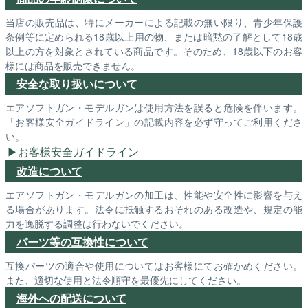
当店の販売品は、特にメーカーによる記載の無い限り、青少年保護
条例等に定められる18歳以上用の物、または暗黙の了解として18歳
以上の方を対象とされている商品です。そのため、18歳以下のお客
様には商品を販売できません。
安全な取り扱いについて
エアソフトガン・モデルガンは使用方法を誤ると危険を伴います。
「お客様安全ガイドライン」の記載内容を必ず守ってご利用くださ
い。
お客様安全ガイドライン
改造について
エアソフトガン・モデルガンの加工は、性能や安全性に影響を与え
る場合があります。法令に抵触するおそれのある改造や、規定の能
力を逸脱する調整は行わないでください。
パーツ等の互換性について
互換パーツの適合や使用についてはお客様にてお確かめください。
また、適切な使用と法令順守を最優先にしてください。
海外への配送について