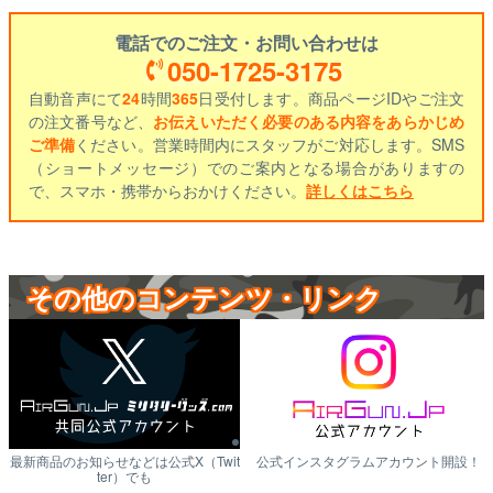
電話でのご注文・お問い合わせは
050-1725-3175
自動音声にて
24
時間
365
日受付します。商品ページIDやご注文
の注文番号など、
お伝えいただく必要のある内容をあらかじめ
ご準備
ください。営業時間内にスタッフがご対応します。SMS
（ショートメッセージ）でのご案内となる場合がありますの
で、スマホ・携帯からおかけください。
詳しくはこちら
その他のコンテンツ・リンク
最新商品のお知らせなどは公式X（Twit
公式インスタグラムアカウント開設！
ter）でも