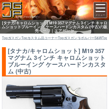
[タナカ/キャロムショット] M19 357マグナム 3インチ キャロ
ムショットブルーイング ケースハードンカスタム (中古)の販
売ページ｜エアガン.jp
Top
ガスガン
Top
カスタム品コーナー
Top
ガスガン
リボルバーS&W
Top
[タナカ/キャロムショット] M19 357
マグナム 3インチ キャロムショット
ブルーイング ケースハードンカスタ
ム (中古)