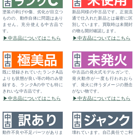
塗装の剥げや傷、劣化が目立つ
新品同様の中古品です。正規流
ものの、動作自体に問題はあり
通で仕入れた新品とは厳密に区
ません。充分使える中古品で
別しています。買取時は未開封
す。
の物も開封確認します。
中古品についてはこちら
中古品についてはこちら
既に登録されていたランクA品
中古品の発火式モデルガンで、
よりも状態が良い等の時のみ登
発火動作が一度も行われおら
録する、ランクAの中でも特に
ず、発火に伴うダメージの懸念
きれいな中古品です。
がない物です。
中古品についてはこちら
中古品についてはこちら
動作不良や不足パーツがありま
壊れています。自己責任でご利