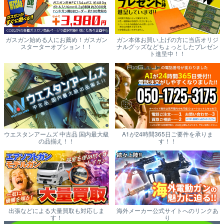
ガスガン始める人にお薦め！ガスガン
ガン本体お買い上げの方に当店オリジ
スターターオプション！！
ナルグッズなどちょっとしたプレゼン
ト進呈中！！
ウエスタンアームズ 中古品 国内最大級
A1が24時間365日ご要件を承りま
の品揃え！！
す！！
出張などによる大量買取も対応しま
海外メーカー公式サイトへのリンクあ
す！
り