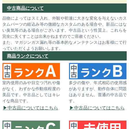
中古商品について
品物によってはスミ入れ、外観や初速に大きな変化を与えないカス
タムパーツの組込み等の微細なカスタムのある場合や、新品にはな
い臭気等のある場合がございます。中古品という性質上、これらを
完全に失くすことは出来かねますのでご容赦ください。
また、マガジンガス漏れ等の基本的なメンテナンスはお客様にて行
っていただくようお願いします。
商品ランクについて
室内使用のみや目立つ汚れや傷
多少の傷や、年式相応の使用感
がなく、わずかな作動痕程度の
がありますが、動作自体に問題
美品です。中古品としてはキレ
はありません。普通の中古品で
イな商品です。
す。
中古品についてはこちら
中古品についてはこちら