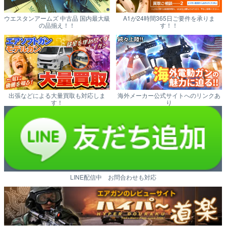
ウエスタンアームズ 中古品 国内最大級
A1が24時間365日ご要件を承りま
の品揃え！！
す！！
出張などによる大量買取も対応しま
海外メーカー公式サイトへのリンクあ
す！
り
LINE配信中 お問合わせも対応