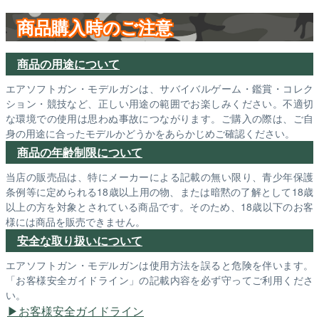
商品購入時のご注意
商品の用途について
エアソフトガン・モデルガンは、サバイバルゲーム・鑑賞・コレク
ション・競技など、正しい用途の範囲でお楽しみください。不適切
な環境での使用は思わぬ事故につながります。ご購入の際は、ご自
身の用途に合ったモデルかどうかをあらかじめご確認ください。
商品の年齢制限について
当店の販売品は、特にメーカーによる記載の無い限り、青少年保護
条例等に定められる18歳以上用の物、または暗黙の了解として18歳
以上の方を対象とされている商品です。そのため、18歳以下のお客
様には商品を販売できません。
安全な取り扱いについて
エアソフトガン・モデルガンは使用方法を誤ると危険を伴います。
「お客様安全ガイドライン」の記載内容を必ず守ってご利用くださ
い。
お客様安全ガイドライン