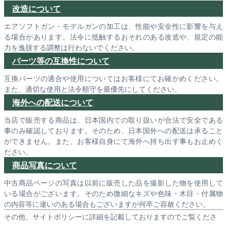
改造について
エアソフトガン・モデルガンの加工は、性能や安全性に影響を与え
る場合があります。法令に抵触するおそれのある改造や、規定の能
力を逸脱する調整は行わないでください。
パーツ等の互換性について
互換パーツの適合や使用についてはお客様にてお確かめください。
また、適切な使用と法令順守を最優先にしてください。
海外への配送について
当店で販売する商品は、日本国内での取り扱いが合法で安全である
事のみ確認しております。そのため、日本国外への配送は承ること
ができません。また、お客様自身にて海外へ持ち出す事もお止めく
ださい。
商品写真について
中古商品ページの写真は以前に販売した品を撮影した物を使用して
いる場合がございます。そのため微細なキズや色味・木目・付属物
の内容等に違いのある場合もございますが何卒ご容赦ください。
その他、サイトポリシーに詳細を記載しておりますのでご覧くださ