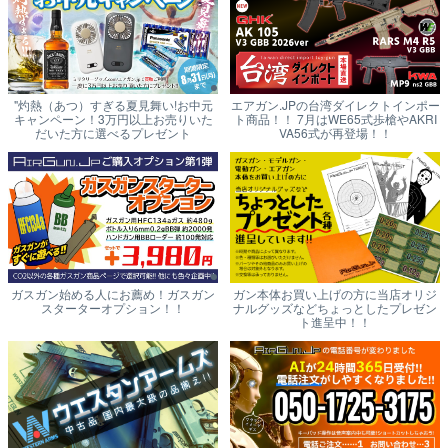
"灼熱（あつ）すぎる夏見舞い!お中元
エアガン.JPの台湾ダイレクトインポー
キャンペーン！3万円以上お売りいた
ト商品！！ 7月はWE65式歩槍やAKRI
だいた方に選べるプレゼント
VA56式が再登場！！
ガスガン始める人にお薦め！ガスガン
ガン本体お買い上げの方に当店オリジ
スターターオプション！！
ナルグッズなどちょっとしたプレゼン
ト進呈中！！