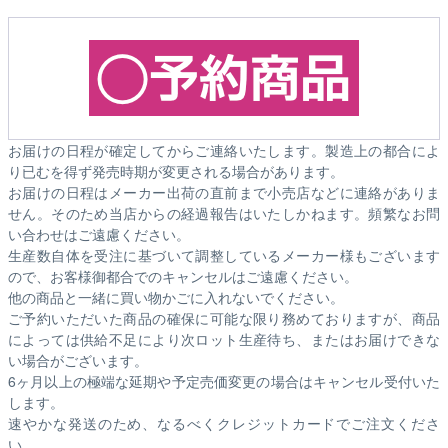
お届けの日程が確定してからご連絡いたします。製造上の都合によ
り已むを得ず発売時期が変更される場合があります。
お届けの日程はメーカー出荷の直前まで小売店などに連絡がありま
せん。そのため
当店からの経過報告はいたしかねます。
頻繁なお問
い合わせはご遠慮ください。
生産数自体を受注に基づいて調整しているメーカー様もございます
ので、お客様御都合でのキャンセルはご遠慮ください。
他の商品と一緒に買い物かごに入れないでください。
ご予約いただいた商品の確保に可能な限り務めておりますが、商品
によっては供給不足により次ロット生産待ち、またはお届けできな
い場合がございます。
6ヶ月以上の極端な延期や予定売価変更の場合はキャンセル受付いた
します。
速やかな発送のため、なるべくクレジットカードでご注文くださ
い。