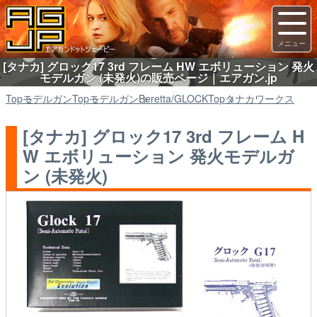
[タナカ] グロック17 3rd フレーム HW エボリューション 発火
モデルガン (未発火)の販売ページ｜エアガン.jp
Top
モデルガン
Top
モデルガン
Beretta/GLOCK
Top
タナカワークス
[タナカ] グロック17 3rd フレーム H
W エボリューション 発火モデルガ
ン (未発火)