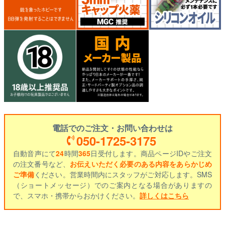
電話でのご注文・お問い合わせは
050-1725-3175
自動音声にて
24
時間
365
日受付します。商品ページIDやご注文
の注文番号など、
お伝えいただく必要のある内容をあらかじめ
ご準備
ください。営業時間内にスタッフがご対応します。SMS
（ショートメッセージ）でのご案内となる場合がありますの
で、スマホ・携帯からおかけください。
詳しくはこちら