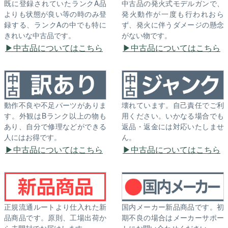
既に登録されていたランクA品
中古品の発火式モデルガンで、
よりも状態が良い等の時のみ登
発火動作が一度も行われおら
録する、ランクAの中でも特に
ず、発火に伴うダメージの懸念
きれいな中古品です。
がない物です。
中古品についてはこちら
中古品についてはこちら
動作不良や不足パーツがありま
壊れています。自己責任でご利
す。外観はBランク以上の物も
用ください。いかなる場合でも
あり、自分で修理などができる
返品・返金には対応いたしませ
人にはお得です。
ん。
中古品についてはこちら
中古品についてはこちら
正規流通ルートより仕入れた新
国内メーカー新品商品です。初
品商品です。原則、工場出荷か
期不良の場合はメーカーサポー
ら未開封でお届けします。
トにお問い合わせください。