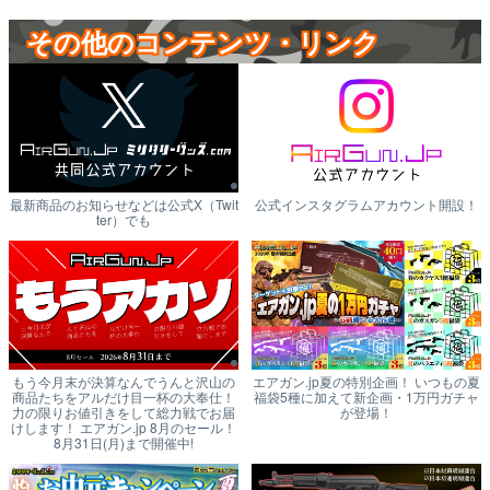
その他のコンテンツ・リンク
最新商品のお知らせなどは公式X（Twit
公式インスタグラムアカウント開設！
ter）でも
もう今月末が決算なんでうんと沢山の
エアガン.jp夏の特別企画！ いつもの夏
商品たちをアルだけ目一杯の大奉仕！
福袋5種に加えて新企画・1万円ガチャ
力の限りお値引きをして総力戦でお届
が登場！
けします！ エアガン.jp 8月のセール！
8月31日(月)まで開催中!