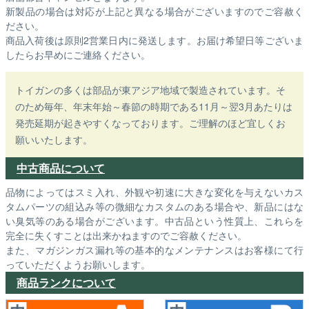
新製品の場合は対応が上記と異なる場合がございますのでご容赦く
ださい。
商品入荷後は原則2営業日内に発送します。お届け希望日等ございま
したらお早めにご連絡ください。
トイガンの多くは部品が東アジア地域で製造されています。そ
のため毎年、年末年始～春節の時期である11月～翌3月あたりは
発売延期が起きやすくなっております。ご理解のほど宜しくお
願いいたします。
中古商品について
品物によってはスミ入れ、外観や初速に大きな変化を与えないカス
タムパーツの組込み等の微細なカスタムのある場合や、新品にはな
い臭気等のある場合がございます。中古品という性質上、これらを
完全に失くすことは出来かねますのでご容赦ください。
また、マガジンガス漏れ等の基本的なメンテナンスはお客様にて行
っていただくようお願いします。
商品ランクについて