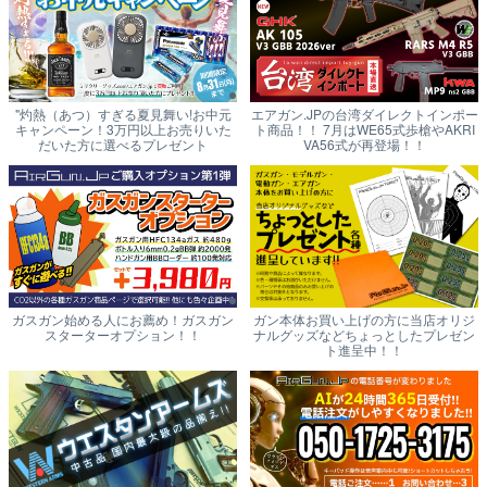
"灼熱（あつ）すぎる夏見舞い!お中元
エアガン.JPの台湾ダイレクトインポー
キャンペーン！3万円以上お売りいた
ト商品！！ 7月はWE65式歩槍やAKRI
だいた方に選べるプレゼント
VA56式が再登場！！
ガスガン始める人にお薦め！ガスガン
ガン本体お買い上げの方に当店オリジ
スターターオプション！！
ナルグッズなどちょっとしたプレゼン
ト進呈中！！