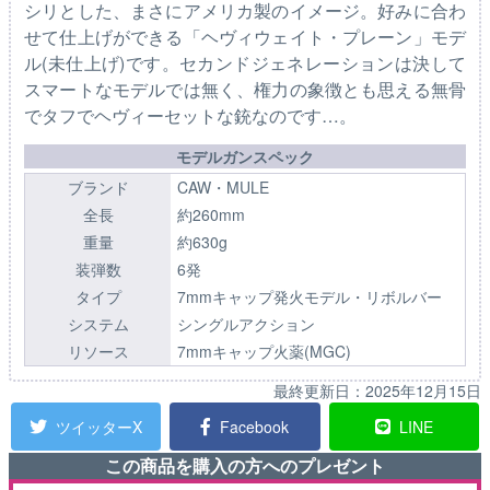
シリとした、まさにアメリカ製のイメージ。好みに合わ
せて仕上げができる「ヘヴィウェイト・プレーン」モデ
ル(未仕上げ)です。セカンドジェネレーションは決して
スマートなモデルでは無く、権力の象徴とも思える無骨
でタフでヘヴィーセットな銃なのです…。
モデルガンスペック
ブランド
CAW・MULE
全長
約260mm
重量
約630g
装弾数
6発
タイプ
7mmキャップ発火モデル・リボルバー
システム
シングルアクション
リソース
7mmキャップ火薬(MGC)
最終更新日：
2025年12月15日
ツイッターX
Facebook
LINE
この商品を購入の方へのプレゼント