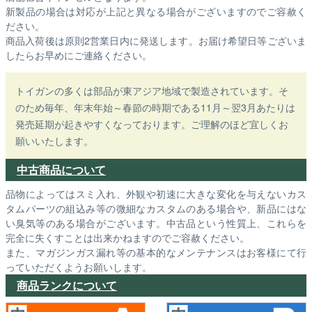
新製品の場合は対応が上記と異なる場合がございますのでご容赦く
ださい。
商品入荷後は原則2営業日内に発送します。お届け希望日等ございま
したらお早めにご連絡ください。
トイガンの多くは部品が東アジア地域で製造されています。そ
のため毎年、年末年始～春節の時期である11月～翌3月あたりは
発売延期が起きやすくなっております。ご理解のほど宜しくお
願いいたします。
中古商品について
品物によってはスミ入れ、外観や初速に大きな変化を与えないカス
タムパーツの組込み等の微細なカスタムのある場合や、新品にはな
い臭気等のある場合がございます。中古品という性質上、これらを
完全に失くすことは出来かねますのでご容赦ください。
また、マガジンガス漏れ等の基本的なメンテナンスはお客様にて行
っていただくようお願いします。
商品ランクについて