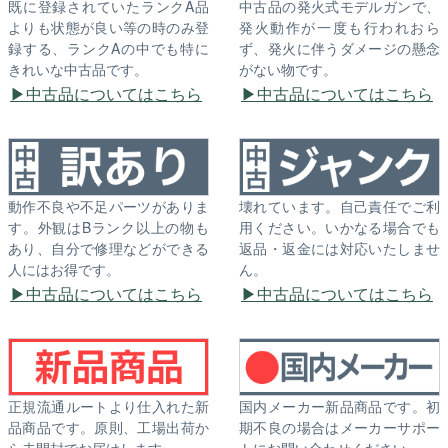
既に登録されていたランクA品
中古品の発火式モデルガンで、
よりも状態が良い等の時のみ登
発火動作が一度も行われおら
録する、ランクAの中でも特に
ず、発火に伴うダメージの懸念
きれいな中古品です。
がない物です。
中古品についてはこちら
中古品についてはこちら
動作不良や不足パーツがありま
壊れています。自己責任でご利
す。外観はBランク以上の物も
用ください。いかなる場合でも
あり、自分で修理などができる
返品・返金には対応いたしませ
人にはお得です。
ん。
中古品についてはこちら
中古品についてはこちら
正規流通ルートより仕入れた新
国内メーカー新品商品です。初
品商品です。原則、工場出荷か
期不良の場合はメーカーサポー
ら未開封でお届けします。
トにお問い合わせください。