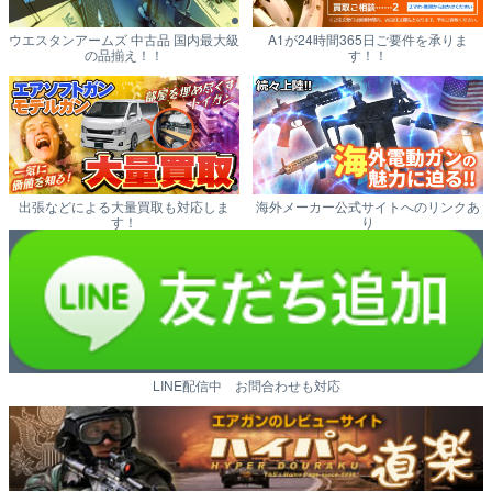
ウエスタンアームズ 中古品 国内最大級
A1が24時間365日ご要件を承りま
の品揃え！！
す！！
出張などによる大量買取も対応しま
海外メーカー公式サイトへのリンクあ
す！
り
LINE配信中 お問合わせも対応