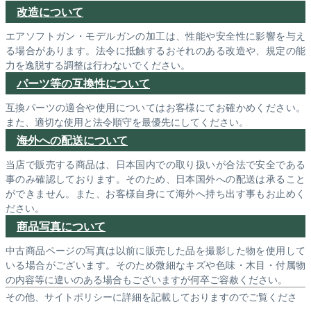
改造について
エアソフトガン・モデルガンの加工は、性能や安全性に影響を与え
る場合があります。法令に抵触するおそれのある改造や、規定の能
力を逸脱する調整は行わないでください。
パーツ等の互換性について
互換パーツの適合や使用についてはお客様にてお確かめください。
また、適切な使用と法令順守を最優先にしてください。
海外への配送について
当店で販売する商品は、日本国内での取り扱いが合法で安全である
事のみ確認しております。そのため、日本国外への配送は承ること
ができません。また、お客様自身にて海外へ持ち出す事もお止めく
ださい。
商品写真について
中古商品ページの写真は以前に販売した品を撮影した物を使用して
いる場合がございます。そのため微細なキズや色味・木目・付属物
の内容等に違いのある場合もございますが何卒ご容赦ください。
その他、サイトポリシーに詳細を記載しておりますのでご覧くださ