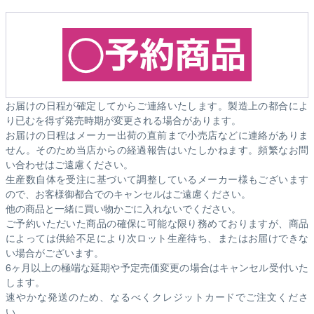
お届けの日程が確定してからご連絡いたします。製造上の都合によ
り已むを得ず発売時期が変更される場合があります。
お届けの日程はメーカー出荷の直前まで小売店などに連絡がありま
せん。そのため
当店からの経過報告はいたしかねます。
頻繁なお問
い合わせはご遠慮ください。
生産数自体を受注に基づいて調整しているメーカー様もございます
ので、お客様御都合でのキャンセルはご遠慮ください。
他の商品と一緒に買い物かごに入れないでください。
ご予約いただいた商品の確保に可能な限り務めておりますが、商品
によっては供給不足により次ロット生産待ち、またはお届けできな
い場合がございます。
6ヶ月以上の極端な延期や予定売価変更の場合はキャンセル受付いた
します。
速やかな発送のため、なるべくクレジットカードでご注文くださ
い。