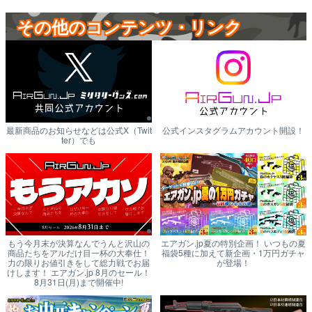
その他のコンテンツ・リンク
最新商品のお知らせなどは公式X（Twit
公式インスタグラムアカウント開設！
ter）でも
もう今月末が決算なんでうんと沢山の
エアガン.jp夏の特別企画！ いつもの夏
商品たちをアルだけ目一杯の大奉仕！
福袋5種に加えて新企画・1万円ガチャ
力の限りお値引きをして総力戦でお届
が登場！
けします！ エアガン.jp 8月のセール！
8月31日(月)まで開催中!