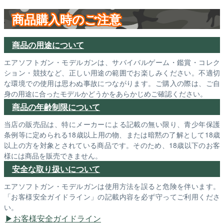
商品購入時のご注意
商品の用途について
エアソフトガン・モデルガンは、サバイバルゲーム・鑑賞・コレク
ション・競技など、正しい用途の範囲でお楽しみください。不適切
な環境での使用は思わぬ事故につながります。ご購入の際は、ご自
身の用途に合ったモデルかどうかをあらかじめご確認ください。
商品の年齢制限について
当店の販売品は、特にメーカーによる記載の無い限り、青少年保護
条例等に定められる18歳以上用の物、または暗黙の了解として18歳
以上の方を対象とされている商品です。そのため、18歳以下のお客
様には商品を販売できません。
安全な取り扱いについて
エアソフトガン・モデルガンは使用方法を誤ると危険を伴います。
「お客様安全ガイドライン」の記載内容を必ず守ってご利用くださ
い。
お客様安全ガイドライン