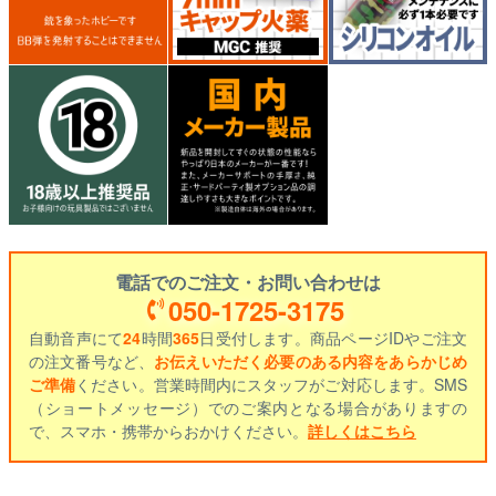
電話でのご注文・お問い合わせは
050-1725-3175
自動音声にて
24
時間
365
日受付します。商品ページIDやご注文
の注文番号など、
お伝えいただく必要のある内容をあらかじめ
ご準備
ください。営業時間内にスタッフがご対応します。SMS
（ショートメッセージ）でのご案内となる場合がありますの
で、スマホ・携帯からおかけください。
詳しくはこちら