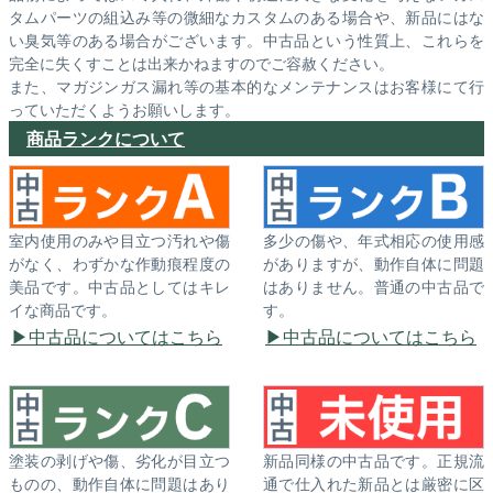
タムパーツの組込み等の微細なカスタムのある場合や、新品にはな
い臭気等のある場合がございます。中古品という性質上、これらを
完全に失くすことは出来かねますのでご容赦ください。
また、マガジンガス漏れ等の基本的なメンテナンスはお客様にて行
っていただくようお願いします。
商品ランクについて
室内使用のみや目立つ汚れや傷
多少の傷や、年式相応の使用感
がなく、わずかな作動痕程度の
がありますが、動作自体に問題
美品です。中古品としてはキレ
はありません。普通の中古品で
イな商品です。
す。
中古品についてはこちら
中古品についてはこちら
塗装の剥げや傷、劣化が目立つ
新品同様の中古品です。正規流
ものの、動作自体に問題はあり
通で仕入れた新品とは厳密に区