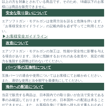
以上の方を対象とされている商品です。そのため、18歳以下のお客
様には商品を販売できません。
安全な取り扱いについて
エアソフトガン・モデルガンは使用方法を誤ると危険を伴います。
「お客様安全ガイドライン」の記載内容を必ず守ってご利用くださ
い。
お客様安全ガイドライン
改造について
エアソフトガン・モデルガンの加工は、性能や安全性に影響を与え
る場合があります。法令に抵触するおそれのある改造や、規定の能
力を逸脱する調整は行わないでください。
パーツ等の互換性について
互換パーツの適合や使用についてはお客様にてお確かめください。
また、適切な使用と法令順守を最優先にしてください。
海外への配送について
当店で販売する商品は、日本国内での取り扱いが合法で安全である
事のみ確認しております。そのため、日本国外への配送は承ること
ができません。また、お客様自身にて海外へ持ち出す事もお止めく