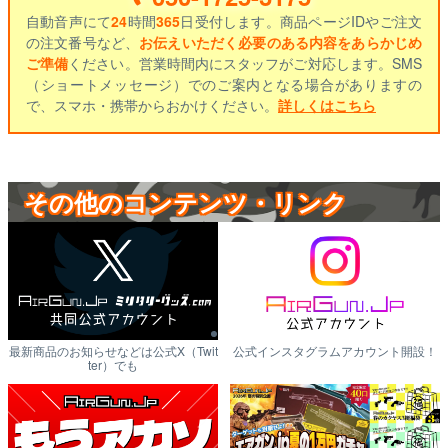
自動音声にて
24
時間
365
日受付します。商品ページIDやご注文
の注文番号など、
お伝えいただく必要のある内容をあらかじめ
ご準備
ください。営業時間内にスタッフがご対応します。SMS
（ショートメッセージ）でのご案内となる場合がありますの
で、スマホ・携帯からおかけください。
詳しくはこちら
その他のコンテンツ・リンク
最新商品のお知らせなどは公式X（Twit
公式インスタグラムアカウント開設！
ter）でも