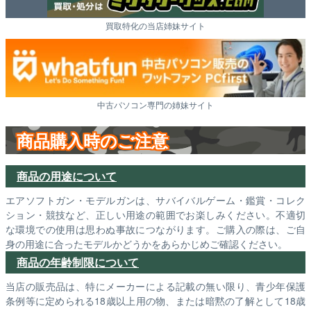
買取特化の当店姉妹サイト
中古パソコン専門の姉妹サイト
商品購入時のご注意
商品の用途について
エアソフトガン・モデルガンは、サバイバルゲーム・鑑賞・コレク
ション・競技など、正しい用途の範囲でお楽しみください。不適切
な環境での使用は思わぬ事故につながります。ご購入の際は、ご自
身の用途に合ったモデルかどうかをあらかじめご確認ください。
商品の年齢制限について
当店の販売品は、特にメーカーによる記載の無い限り、青少年保護
条例等に定められる18歳以上用の物、または暗黙の了解として18歳