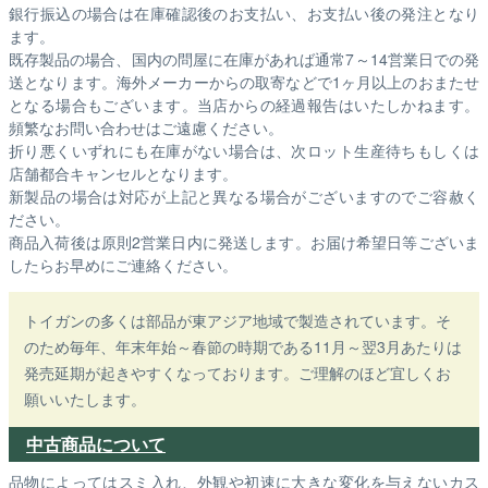
銀行振込の場合は在庫確認後のお支払い、お支払い後の発注となり
ます。
既存製品の場合、国内の問屋に在庫があれば通常7～14営業日での発
送となります。海外メーカーからの取寄などで1ヶ月以上のおまたせ
となる場合もございます。
当店からの経過報告はいたしかねます。
頻繁なお問い合わせはご遠慮ください。
折り悪くいずれにも在庫がない場合は、次ロット生産待ちもしくは
店舗都合キャンセルとなります。
新製品の場合は対応が上記と異なる場合がございますのでご容赦く
ださい。
商品入荷後は原則2営業日内に発送します。お届け希望日等ございま
したらお早めにご連絡ください。
トイガンの多くは部品が東アジア地域で製造されています。そ
のため毎年、年末年始～春節の時期である11月～翌3月あたりは
発売延期が起きやすくなっております。ご理解のほど宜しくお
願いいたします。
中古商品について
品物によってはスミ入れ、外観や初速に大きな変化を与えないカス