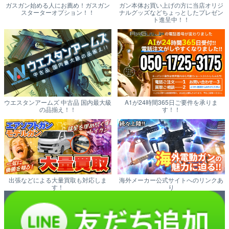
ガスガン始める人にお薦め！ガスガン
ガン本体お買い上げの方に当店オリジ
スターターオプション！！
ナルグッズなどちょっとしたプレゼン
ト進呈中！！
ウエスタンアームズ 中古品 国内最大級
A1が24時間365日ご要件を承りま
の品揃え！！
す！！
出張などによる大量買取も対応しま
海外メーカー公式サイトへのリンクあ
す！
り