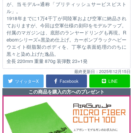
が、当モデル=通称「ブリティッシュサービスピスト
ル」。
1918年までに1万4千丁が同陸軍および空軍に納品され
ておりますが、今回は空軍仕様の刻印をモデルアップ。
付属のマガジンは、底部のランヤードリングも再現。R
ebornシリーズ=黒染め仕上げ。カーボンブラックヘビー
ウエイト樹脂製のボディを、丁寧な表面処理ののちに
黒々と染め上げた逸品。
全長 220mm 重量 870g 装弾数 23+1発
最終更新日：
2025年12月15日
ツイッターX
Facebook
LINE
この商品を購入の方へのプレゼント