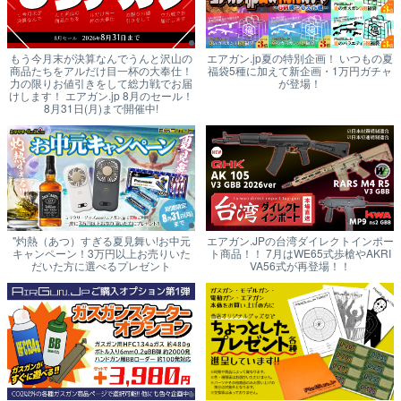
もう今月末が決算なんでうんと沢山の
エアガン.jp夏の特別企画！ いつもの夏
商品たちをアルだけ目一杯の大奉仕！
福袋5種に加えて新企画・1万円ガチャ
力の限りお値引きをして総力戦でお届
が登場！
けします！ エアガン.jp 8月のセール！
8月31日(月)まで開催中!
"灼熱（あつ）すぎる夏見舞い!お中元
エアガン.JPの台湾ダイレクトインポー
キャンペーン！3万円以上お売りいた
ト商品！！ 7月はWE65式歩槍やAKRI
だいた方に選べるプレゼント
VA56式が再登場！！