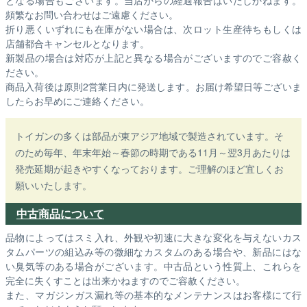
頻繁なお問い合わせはご遠慮ください。
折り悪くいずれにも在庫がない場合は、次ロット生産待ちもしくは
店舗都合キャンセルとなります。
新製品の場合は対応が上記と異なる場合がございますのでご容赦く
ださい。
商品入荷後は原則2営業日内に発送します。お届け希望日等ございま
したらお早めにご連絡ください。
トイガンの多くは部品が東アジア地域で製造されています。そ
のため毎年、年末年始～春節の時期である11月～翌3月あたりは
発売延期が起きやすくなっております。ご理解のほど宜しくお
願いいたします。
中古商品について
品物によってはスミ入れ、外観や初速に大きな変化を与えないカス
タムパーツの組込み等の微細なカスタムのある場合や、新品にはな
い臭気等のある場合がございます。中古品という性質上、これらを
完全に失くすことは出来かねますのでご容赦ください。
また、マガジンガス漏れ等の基本的なメンテナンスはお客様にて行