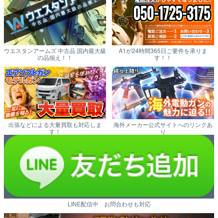
ウエスタンアームズ 中古品 国内最大級
A1が24時間365日ご要件を承りま
の品揃え！！
す！！
出張などによる大量買取も対応しま
海外メーカー公式サイトへのリンクあ
す！
り
LINE配信中 お問合わせも対応