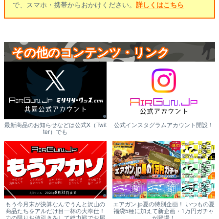
で、スマホ・携帯からおかけください。
詳しくはこちら
その他のコンテンツ・リンク
最新商品のお知らせなどは公式X（Twit
公式インスタグラムアカウント開設！
ter）でも
もう今月末が決算なんでうんと沢山の
エアガン.jp夏の特別企画！ いつもの夏
商品たちをアルだけ目一杯の大奉仕！
福袋5種に加えて新企画・1万円ガチャ
力の限りお値引きをして総力戦でお届
が登場！