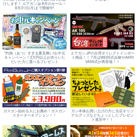
けします！ エアガン.jp 8月のセール！
8月31日(月)まで開催中!
"灼熱（あつ）すぎる夏見舞い!お中元
エアガン.JPの台湾ダイレクトインポー
キャンペーン！3万円以上お売りいた
ト商品！！ 7月はWE65式歩槍やAKRI
だいた方に選べるプレゼント
VA56式が再登場！！
ガスガン始める人にお薦め！ガスガン
ガン本体お買い上げの方に当店オリジ
スターターオプション！！
ナルグッズなどちょっとしたプレゼン
ト進呈中！！