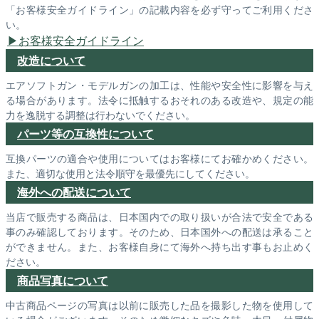
「お客様安全ガイドライン」の記載内容を必ず守ってご利用くださ
い。
お客様安全ガイドライン
改造について
エアソフトガン・モデルガンの加工は、性能や安全性に影響を与え
る場合があります。法令に抵触するおそれのある改造や、規定の能
力を逸脱する調整は行わないでください。
パーツ等の互換性について
互換パーツの適合や使用についてはお客様にてお確かめください。
また、適切な使用と法令順守を最優先にしてください。
海外への配送について
当店で販売する商品は、日本国内での取り扱いが合法で安全である
事のみ確認しております。そのため、日本国外への配送は承ること
ができません。また、お客様自身にて海外へ持ち出す事もお止めく
ださい。
商品写真について
中古商品ページの写真は以前に販売した品を撮影した物を使用して