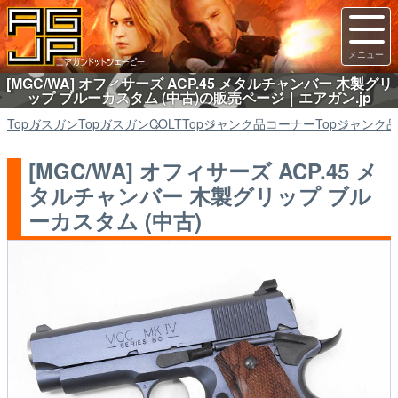
[MGC/WA] オフィサーズ ACP.45 メタルチャンバー 木製グリ
ップ ブルーカスタム (中古)の販売ページ｜エアガン.jp
Top
ガスガン
Top
ガスガン
COLT
Top
ジャンク品コーナー
Top
ジャンク
[MGC/WA] オフィサーズ ACP.45 メ
タルチャンバー 木製グリップ ブル
ーカスタム (中古)