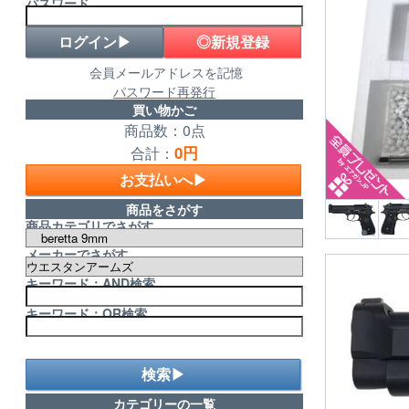
パスワード
◎新規登録
会員メールアドレスを記憶
パスワード再発行
買い物かご
商品数：0点
0円
合計：
お支払いへ▶
商品をさがす
商品カテゴリでさがす
メーカーでさがす
キーワード：AND検索
キーワード：OR検索
検索▶
カテゴリーの一覧