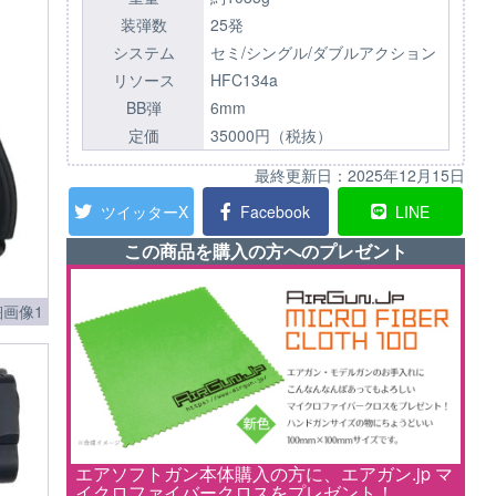
装弾数
25発
システム
セミ/シングル/ダブルアクション
リソース
HFC134a
BB弾
6mm
定価
35000円（税抜）
最終更新日：
2025年12月15日
ツイッターX
Facebook
LINE
この商品を購入の方へのプレゼント
画像1
エアソフトガン本体購入の方に、エアガン.jp マ
イクロファイバークロスをプレゼント！