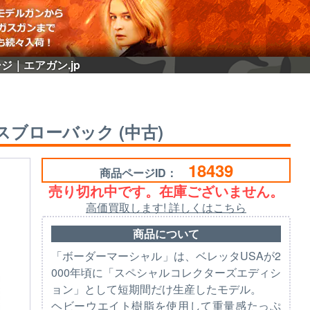
ージ｜エアガン.jp
ガスブローバック (中古)
18439
商品ページID：
売り切れ中です。在庫ございません。
高価買取します! 詳しくはこちら
商品について
「ボーダーマーシャル」は、ベレッタUSAが2
000年頃に「スペシャルコレクターズエディシ
ョン」として短期間だけ生産したモデル。
ヘビーウエイト樹脂を使用して重量感たっぷ