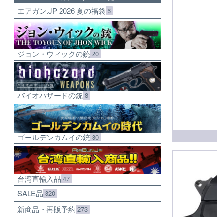
エアガン.JP 2026 夏の福袋
6
ジョン・ウィックの銃
20
バイオハザードの銃
8
ゴールデンカムイの銃
30
台湾直輸入品
47
SALE品
320
新商品・再販予約
273