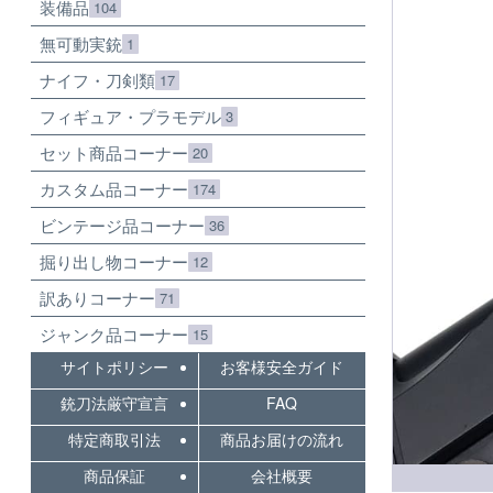
装備品
104
無可動実銃
1
ナイフ・刀剣類
17
フィギュア・プラモデル
3
セット商品コーナー
20
カスタム品コーナー
174
ビンテージ品コーナー
36
掘り出し物コーナー
12
訳ありコーナー
71
ジャンク品コーナー
15
サイトポリシー
お客様安全ガイド
銃刀法厳守宣言
FAQ
特定商取引法
商品お届けの流れ
商品保証
会社概要