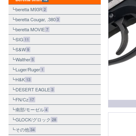
beretta M93R
2
beretta Cougar, .380
3
beretta MOVIE
7
SIG
11
S&W
9
Walther
5
Luger/Ruger
1
H&K
13
DESERT EAGLE
3
FN/Cz
17
南部/モーゼル
4
GLOCK/グロック
28
その他
34