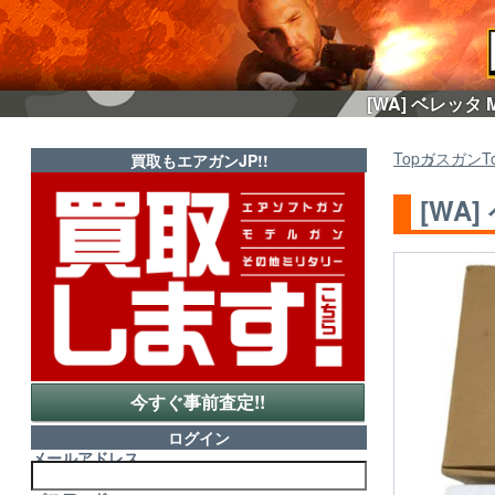
[WA] ベレッタ
Top
ガスガン
T
買取もエアガンJP!!
[WA
今すぐ事前査定!!
ログイン
メールアドレス