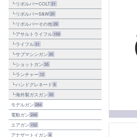
リボルバーCOLT
21
リボルバーS&W
20
リボルバーその他
29
アサルトライフル
159
ライフル
31
サブマシンガン
35
ショットガン
35
ランチャー
13
ハンドグレネード
6
海外製ガスガン
35
モデルガン
284
電動ガン
249
エアガン
152
アナザートイガン
4