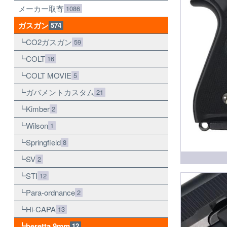
メーカー取寄
1086
ガスガン
574
CO2ガスガン
59
COLT
16
COLT MOVIE
5
ガバメントカスタム
21
Kimber
2
Wilson
1
Springfield
8
SV
2
STI
12
Para-ordnance
2
Hi-CAPA
13
beretta 9mm
12