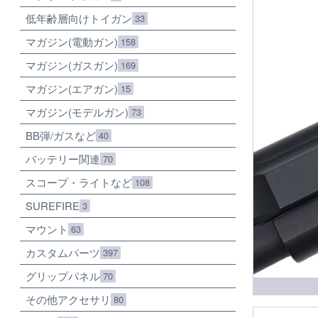
低年齢層向けトイガン
33
マガジン(電動ガン)
158
マガジン(ガスガン)
169
マガジン(エアガン)
15
マガジン(モデルガン)
73
BB弾/ガスなど
40
バッテリー関連
70
スコープ・ライトなど
108
SUREFIRE
3
マウント
63
カスタムパーツ
397
グリップパネル
70
その他アクセサリ
80