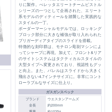
りに製作。べレッタエリートチームピストル
シリーズの一つとして企画された、エリート
系モデルのディティールを踏襲した実践的な
スタイルの一丁。
ボーダーマーシャルモデルでは、ロッキング
ブロック部分に大きな補強が取り入れられた
ブリガーディアタイプのスライドを搭載。
特徴的な刻印群は、モチロン彫刻マシンによ
ってシャープに再現。加えて、フロント&リア
のサイトシステムはタクティカルスタイルの
大型タイプへ変更されており、視認性もグッ
と向上。また、バレルはスライドから大きく
飛出さない4.7インチサイズに。非常にコント
ローラブルなサイズに仕上り。
ガスガンスペック
ブランド
ウエスタンアームズ
全長
約200mm
重量
約1035g