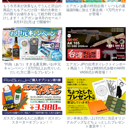
もう今月末が決算なんでうんと沢山の
エアガン.jp夏の特別企画！ いつもの夏
商品たちをアルだけ目一杯の大奉仕！
福袋5種に加えて新企画・1万円ガチャ
力の限りお値引きをして総力戦でお届
が登場！
けします！ エアガン.jp 8月のセール！
8月31日(月)まで開催中!
"灼熱（あつ）すぎる夏見舞い!お中元
エアガン.JPの台湾ダイレクトインポー
キャンペーン！3万円以上お売りいた
ト商品！！ 7月はWE65式歩槍やAKRI
だいた方に選べるプレゼント
VA56式が再登場！！
ガスガン始める人にお薦め！ガスガン
ガン本体お買い上げの方に当店オリジ
スターターオプション！！
ナルグッズなどちょっとしたプレゼン
ト進呈中！！