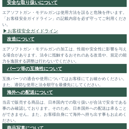
安全な取り扱いについて
エアソフトガン・モデルガンは使用方法を誤ると危険を伴います。
「お客様安全ガイドライン」の記載内容を必ず守ってご利用くださ
い。
お客様安全ガイドライン
改造について
エアソフトガン・モデルガンの加工は、性能や安全性に影響を与え
る場合があります。法令に抵触するおそれのある改造や、規定の能
力を逸脱する調整は行わないでください。
パーツ等の互換性について
互換パーツの適合や使用についてはお客様にてお確かめください。
また、適切な使用と法令順守を最優先にしてください。
海外への配送について
当店で販売する商品は、日本国内での取り扱いが合法で安全である
事のみ確認しております。そのため、日本国外への配送は承ること
ができません。また、お客様自身にて海外へ持ち出す事もお止めく
ださい。
商品写真について