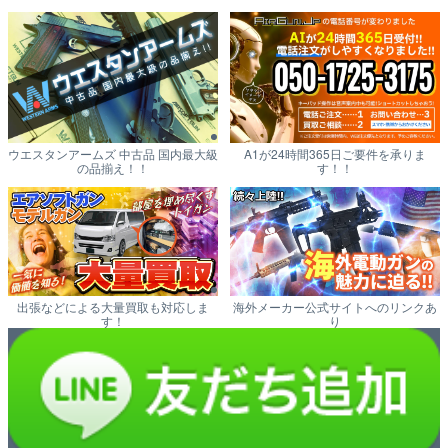
ウエスタンアームズ 中古品 国内最大級
A1が24時間365日ご要件を承りま
の品揃え！！
す！！
出張などによる大量買取も対応しま
海外メーカー公式サイトへのリンクあ
す！
り