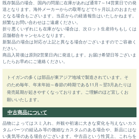
既存製品の場合、国内の問屋に在庫があれば通常7～14営業日での発
送となります。海外メーカーからの取寄などで1ヶ月以上のおまたせ
となる場合もございます。
当店からの経過報告はいたしかねます。
頻繁なお問い合わせはご遠慮ください。
折り悪くいずれにも在庫がない場合は、次ロット生産待ちもしくは
店舗都合キャンセルとなります。
新製品の場合は対応が上記と異なる場合がございますのでご容赦く
ださい。
商品入荷後は原則2営業日内に発送します。お届け希望日等ございま
したらお早めにご連絡ください。
トイガンの多くは部品が東アジア地域で製造されています。そ
のため毎年、年末年始～春節の時期である11月～翌3月あたりは
発売延期が起きやすくなっております。ご理解のほど宜しくお
願いいたします。
中古商品について
品物によってはスミ入れ、外観や初速に大きな変化を与えないカス
タムパーツの組込み等の微細なカスタムのある場合や、新品にはな
い臭気等のある場合がございます。中古品という性質上、これらを