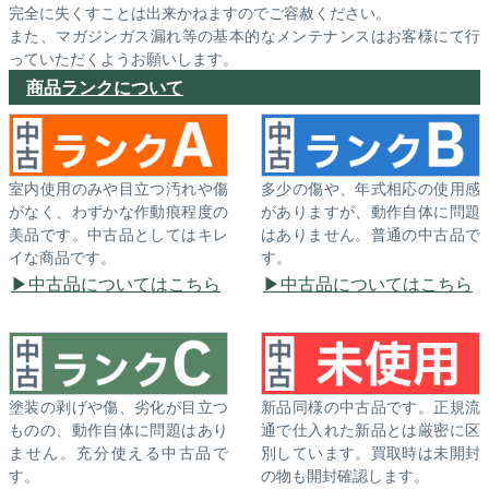
完全に失くすことは出来かねますのでご容赦ください。
また、マガジンガス漏れ等の基本的なメンテナンスはお客様にて行
っていただくようお願いします。
商品ランクについて
室内使用のみや目立つ汚れや傷
多少の傷や、年式相応の使用感
がなく、わずかな作動痕程度の
がありますが、動作自体に問題
美品です。中古品としてはキレ
はありません。普通の中古品で
イな商品です。
す。
中古品についてはこちら
中古品についてはこちら
塗装の剥げや傷、劣化が目立つ
新品同様の中古品です。正規流
ものの、動作自体に問題はあり
通で仕入れた新品とは厳密に区
ません。充分使える中古品で
別しています。買取時は未開封
す。
の物も開封確認します。