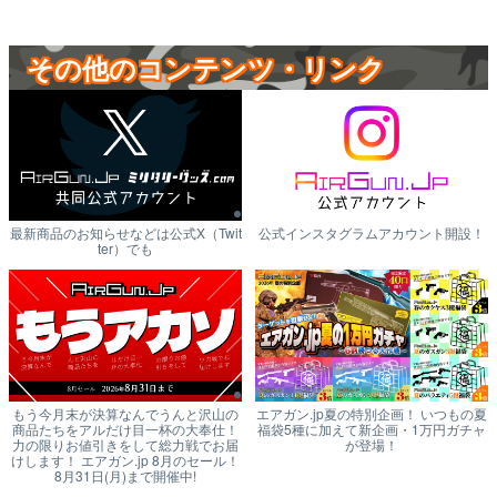
その他のコンテンツ・リンク
最新商品のお知らせなどは公式X（Twit
公式インスタグラムアカウント開設！
ter）でも
もう今月末が決算なんでうんと沢山の
エアガン.jp夏の特別企画！ いつもの夏
商品たちをアルだけ目一杯の大奉仕！
福袋5種に加えて新企画・1万円ガチャ
力の限りお値引きをして総力戦でお届
が登場！
けします！ エアガン.jp 8月のセール！
8月31日(月)まで開催中!