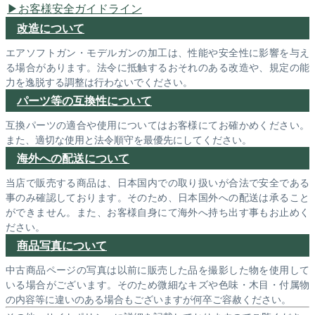
お客様安全ガイドライン
改造について
エアソフトガン・モデルガンの加工は、性能や安全性に影響を与え
る場合があります。法令に抵触するおそれのある改造や、規定の能
力を逸脱する調整は行わないでください。
パーツ等の互換性について
互換パーツの適合や使用についてはお客様にてお確かめください。
また、適切な使用と法令順守を最優先にしてください。
海外への配送について
当店で販売する商品は、日本国内での取り扱いが合法で安全である
事のみ確認しております。そのため、日本国外への配送は承ること
ができません。また、お客様自身にて海外へ持ち出す事もお止めく
ださい。
商品写真について
中古商品ページの写真は以前に販売した品を撮影した物を使用して
いる場合がございます。そのため微細なキズや色味・木目・付属物
の内容等に違いのある場合もございますが何卒ご容赦ください。