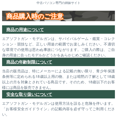
中古パソコン専門の姉妹サイト
商品購入時のご注意
商品の用途について
エアソフトガン・モデルガンは、サバイバルゲーム・鑑賞・コレク
ション・競技など、正しい用途の範囲でお楽しみください。不適切
な環境での使用は思わぬ事故につながります。ご購入の際は、ご自
身の用途に合ったモデルかどうかをあらかじめご確認ください。
商品の年齢制限について
当店の販売品は、特にメーカーによる記載の無い限り、青少年保護
条例等に定められる18歳以上用の物、または暗黙の了解として18歳
以上の方を対象とされている商品です。そのため、18歳以下のお客
様には商品を販売できません。
安全な取り扱いについて
エアソフトガン・モデルガンは使用方法を誤ると危険を伴います。
「お客様安全ガイドライン」の記載内容を必ず守ってご利用くださ
い。