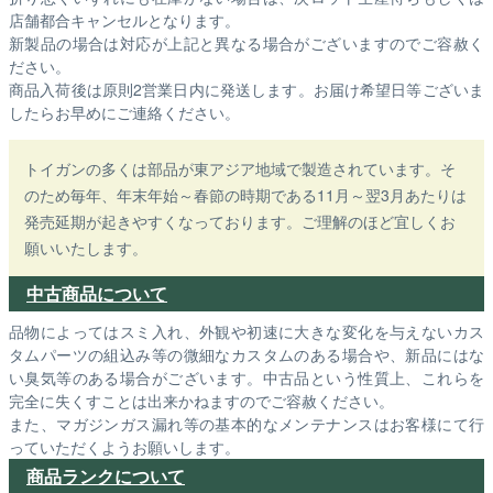
店舗都合キャンセルとなります。
新製品の場合は対応が上記と異なる場合がございますのでご容赦く
ださい。
商品入荷後は原則2営業日内に発送します。お届け希望日等ございま
したらお早めにご連絡ください。
トイガンの多くは部品が東アジア地域で製造されています。そ
のため毎年、年末年始～春節の時期である11月～翌3月あたりは
発売延期が起きやすくなっております。ご理解のほど宜しくお
願いいたします。
中古商品について
品物によってはスミ入れ、外観や初速に大きな変化を与えないカス
タムパーツの組込み等の微細なカスタムのある場合や、新品にはな
い臭気等のある場合がございます。中古品という性質上、これらを
完全に失くすことは出来かねますのでご容赦ください。
また、マガジンガス漏れ等の基本的なメンテナンスはお客様にて行
っていただくようお願いします。
商品ランクについて