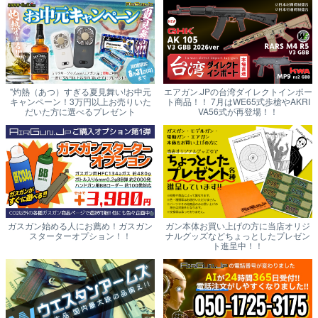
"灼熱（あつ）すぎる夏見舞い!お中元
エアガン.JPの台湾ダイレクトインポー
キャンペーン！3万円以上お売りいた
ト商品！！ 7月はWE65式歩槍やAKRI
だいた方に選べるプレゼント
VA56式が再登場！！
ガスガン始める人にお薦め！ガスガン
ガン本体お買い上げの方に当店オリジ
スターターオプション！！
ナルグッズなどちょっとしたプレゼン
ト進呈中！！