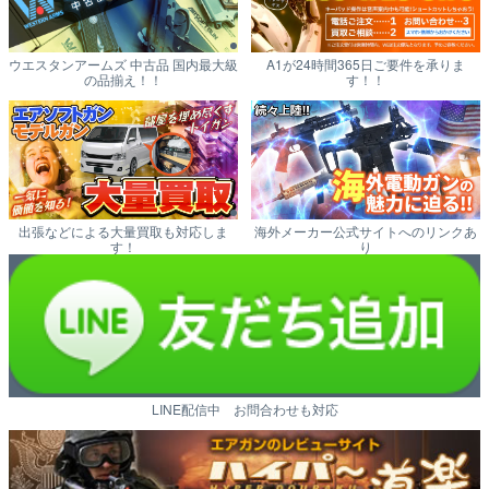
ウエスタンアームズ 中古品 国内最大級
A1が24時間365日ご要件を承りま
の品揃え！！
す！！
出張などによる大量買取も対応しま
海外メーカー公式サイトへのリンクあ
す！
り
LINE配信中 お問合わせも対応