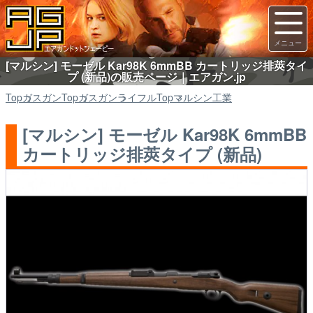
[マルシン] モーゼル Kar98K 6mmBB カートリッジ排莢タイ
プ (新品)の販売ページ｜エアガン.jp
Top
ガスガン
Top
ガスガン
ライフル
Top
マルシン工業
[マルシン] モーゼル Kar98K 6mmBB
カートリッジ排莢タイプ (新品)