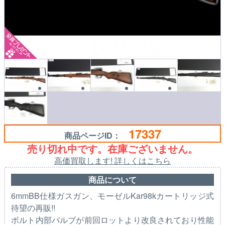
17337
商品ページID：
売り切れ中です。在庫ございません。
高価買取します! 詳しくはこちら
商品について
6mmBB仕様ガスガン、モーゼルKar98kカートリッジ式
待望の再販!!
ボルト内部バルブが前回ロットより改良されており性能