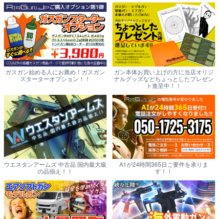
ガスガン始める人にお薦め！ガスガン
ガン本体お買い上げの方に当店オリジ
スターターオプション！！
ナルグッズなどちょっとしたプレゼン
ト進呈中！！
ウエスタンアームズ 中古品 国内最大級
A1が24時間365日ご要件を承りま
の品揃え！！
す！！