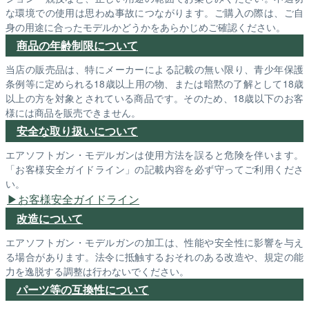
な環境での使用は思わぬ事故につながります。ご購入の際は、ご自
身の用途に合ったモデルかどうかをあらかじめご確認ください。
商品の年齢制限について
当店の販売品は、特にメーカーによる記載の無い限り、青少年保護
条例等に定められる18歳以上用の物、または暗黙の了解として18歳
以上の方を対象とされている商品です。そのため、18歳以下のお客
様には商品を販売できません。
安全な取り扱いについて
エアソフトガン・モデルガンは使用方法を誤ると危険を伴います。
「お客様安全ガイドライン」の記載内容を必ず守ってご利用くださ
い。
お客様安全ガイドライン
改造について
エアソフトガン・モデルガンの加工は、性能や安全性に影響を与え
る場合があります。法令に抵触するおそれのある改造や、規定の能
力を逸脱する調整は行わないでください。
パーツ等の互換性について