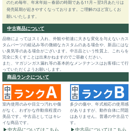
のため毎年、年末年始～春節の時期である11月～翌3月あたりは
発売延期が起きやすくなっております。ご理解のほど宜しくお
願いいたします。
中古商品について
品物によってはスミ入れ、外観や初速に大きな変化を与えないカス
タムパーツの組込み等の微細なカスタムのある場合や、新品にはな
い臭気等のある場合がございます。中古品という性質上、これらを
完全に失くすことは出来かねますのでご容赦ください。
また、マガジンガス漏れ等の基本的なメンテナンスはお客様にて行
っていただくようお願いします。
商品ランクについて
室内使用のみや目立つ汚れや傷
多少の傷や、年式相応の使用感
がなく、わずかな作動痕程度の
がありますが、動作自体に問題
美品です。中古品としてはキレ
はありません。普通の中古品で
イな商品です。
す。
中古品についてはこちら
中古品についてはこちら