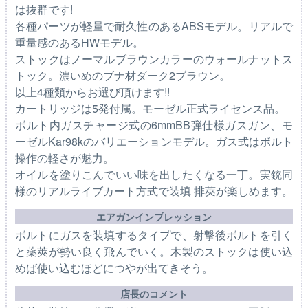
は抜群です!
各種パーツが軽量で耐久性のあるABSモデル。リアルで
重量感のあるHWモデル。
ストックはノーマルブラウンカラーのウォールナットス
トック。濃いめのブナ材ダーク2ブラウン。
以上4種類からお選び頂けます!!
カートリッジは5発付属。モーゼル正式ライセンス品。
ボルト内ガスチャージ式の6mmBB弾仕様ガスガン、モ
ーゼルKar98kのバリエーションモデル。ガス式はボルト
操作の軽さが魅力。
オイルを塗りこんでいい味を出したくなる一丁。実銃同
様のリアルライブカート方式で装填 排莢が楽しめます。
エアガンインプレッション
ボルトにガスを装填するタイプで、射撃後ボルトを引く
と薬莢が勢い良く飛んでいく。木製のストックは使い込
めば使い込むほどにつやが出てきそう。
店長のコメント