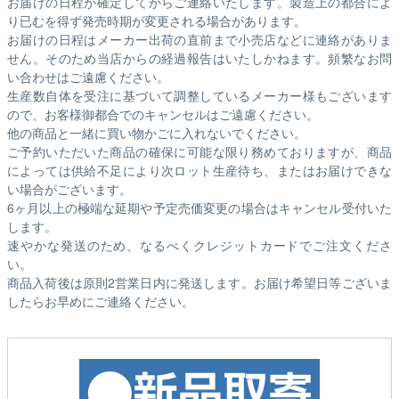
お届けの日程が確定してからご連絡いたします。製造上の都合によ
り已むを得ず発売時期が変更される場合があります。
お届けの日程はメーカー出荷の直前まで小売店などに連絡がありま
せん。そのため
当店からの経過報告はいたしかねます。
頻繁なお問
い合わせはご遠慮ください。
生産数自体を受注に基づいて調整しているメーカー様もございます
ので、お客様御都合でのキャンセルはご遠慮ください。
他の商品と一緒に買い物かごに入れないでください。
ご予約いただいた商品の確保に可能な限り務めておりますが、商品
によっては供給不足により次ロット生産待ち、またはお届けできな
い場合がございます。
6ヶ月以上の極端な延期や予定売価変更の場合はキャンセル受付いた
します。
速やかな発送のため、なるべくクレジットカードでご注文くださ
い。
商品入荷後は原則2営業日内に発送します。お届け希望日等ございま
したらお早めにご連絡ください。