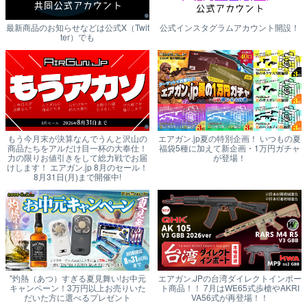
最新商品のお知らせなどは公式X（Twit
公式インスタグラムアカウント開設！
ter）でも
もう今月末が決算なんでうんと沢山の
エアガン.jp夏の特別企画！ いつもの夏
商品たちをアルだけ目一杯の大奉仕！
福袋5種に加えて新企画・1万円ガチャ
力の限りお値引きをして総力戦でお届
が登場！
けします！ エアガン.jp 8月のセール！
8月31日(月)まで開催中!
"灼熱（あつ）すぎる夏見舞い!お中元
エアガン.JPの台湾ダイレクトインポー
キャンペーン！3万円以上お売りいた
ト商品！！ 7月はWE65式歩槍やAKRI
だいた方に選べるプレゼント
VA56式が再登場！！