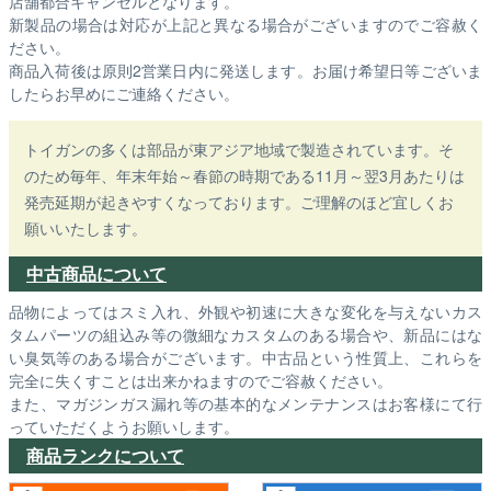
店舗都合キャンセルとなります。
新製品の場合は対応が上記と異なる場合がございますのでご容赦く
ださい。
商品入荷後は原則2営業日内に発送します。お届け希望日等ございま
したらお早めにご連絡ください。
トイガンの多くは部品が東アジア地域で製造されています。そ
のため毎年、年末年始～春節の時期である11月～翌3月あたりは
発売延期が起きやすくなっております。ご理解のほど宜しくお
願いいたします。
中古商品について
品物によってはスミ入れ、外観や初速に大きな変化を与えないカス
タムパーツの組込み等の微細なカスタムのある場合や、新品にはな
い臭気等のある場合がございます。中古品という性質上、これらを
完全に失くすことは出来かねますのでご容赦ください。
また、マガジンガス漏れ等の基本的なメンテナンスはお客様にて行
っていただくようお願いします。
商品ランクについて