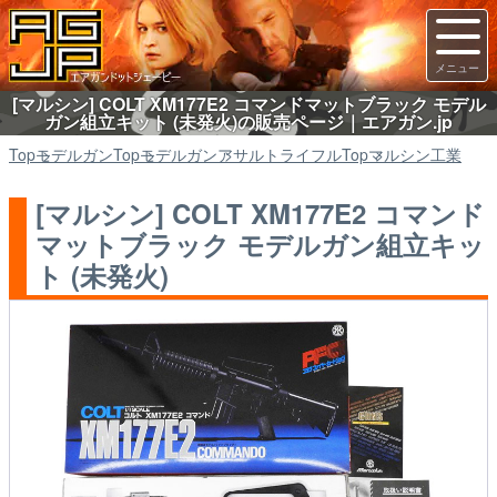
[マルシン] COLT XM177E2 コマンドマットブラック モデル
ガン組立キット (未発火)の販売ページ｜エアガン.jp
Top
モデルガン
Top
モデルガン
アサルトライフル
Top
マルシン工業
[マルシン] COLT XM177E2 コマンド
マットブラック モデルガン組立キッ
ト (未発火)