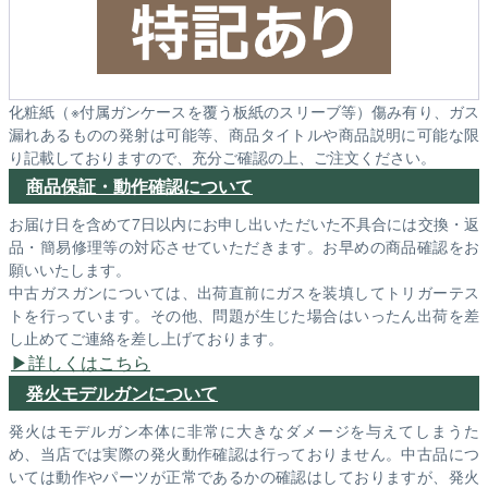
化粧紙（※付属ガンケースを覆う板紙のスリーブ等）傷み有り、ガス
漏れあるものの発射は可能等、商品タイトルや商品説明に可能な限
り記載しておりますので、充分ご確認の上、ご注文ください。
商品保証・動作確認について
お届け日を含めて7日以内にお申し出いただいた不具合には交換・返
品・簡易修理等の対応させていただきます。お早めの商品確認をお
願いいたします。
中古ガスガンについては、出荷直前にガスを装填してトリガーテス
トを行っています。その他、問題が生じた場合はいったん出荷を差
し止めてご連絡を差し上げております。
詳しくはこちら
発火モデルガンについて
発火はモデルガン本体に非常に大きなダメージを与えてしまうた
め、当店では実際の発火動作確認は行っておりません。中古品につ
いては動作やパーツが正常であるかの確認はしておりますが、発火