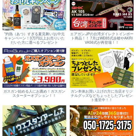
"灼熱（あつ）すぎる夏見舞い!お中元
エアガン.JPの台湾ダイレクトインポー
キャンペーン！3万円以上お売りいた
ト商品！！ 7月はWE65式歩槍やAKRI
だいた方に選べるプレゼント
VA56式が再登場！！
ガスガン始める人にお薦め！ガスガン
ガン本体お買い上げの方に当店オリジ
スターターオプション！！
ナルグッズなどちょっとしたプレゼン
ト進呈中！！