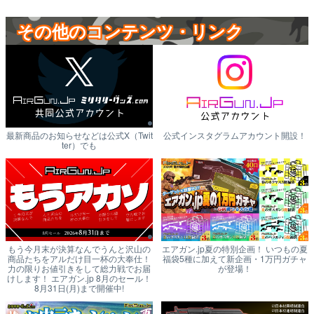
その他のコンテンツ・リンク
最新商品のお知らせなどは公式X（Twit
公式インスタグラムアカウント開設！
ter）でも
もう今月末が決算なんでうんと沢山の
エアガン.jp夏の特別企画！ いつもの夏
商品たちをアルだけ目一杯の大奉仕！
福袋5種に加えて新企画・1万円ガチャ
力の限りお値引きをして総力戦でお届
が登場！
けします！ エアガン.jp 8月のセール！
8月31日(月)まで開催中!