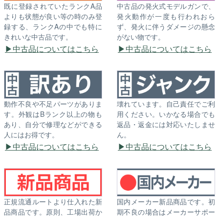
既に登録されていたランクA品
中古品の発火式モデルガンで、
よりも状態が良い等の時のみ登
発火動作が一度も行われおら
録する、ランクAの中でも特に
ず、発火に伴うダメージの懸念
きれいな中古品です。
がない物です。
中古品についてはこちら
中古品についてはこちら
動作不良や不足パーツがありま
壊れています。自己責任でご利
す。外観はBランク以上の物も
用ください。いかなる場合でも
あり、自分で修理などができる
返品・返金には対応いたしませ
人にはお得です。
ん。
中古品についてはこちら
中古品についてはこちら
正規流通ルートより仕入れた新
国内メーカー新品商品です。初
品商品です。原則、工場出荷か
期不良の場合はメーカーサポー