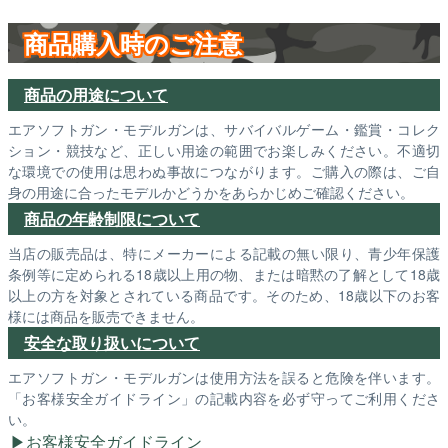
商品購入時のご注意
商品の用途について
エアソフトガン・モデルガンは、サバイバルゲーム・鑑賞・コレク
ション・競技など、正しい用途の範囲でお楽しみください。不適切
な環境での使用は思わぬ事故につながります。ご購入の際は、ご自
身の用途に合ったモデルかどうかをあらかじめご確認ください。
商品の年齢制限について
当店の販売品は、特にメーカーによる記載の無い限り、青少年保護
条例等に定められる18歳以上用の物、または暗黙の了解として18歳
以上の方を対象とされている商品です。そのため、18歳以下のお客
様には商品を販売できません。
安全な取り扱いについて
エアソフトガン・モデルガンは使用方法を誤ると危険を伴います。
「お客様安全ガイドライン」の記載内容を必ず守ってご利用くださ
い。
お客様安全ガイドライン