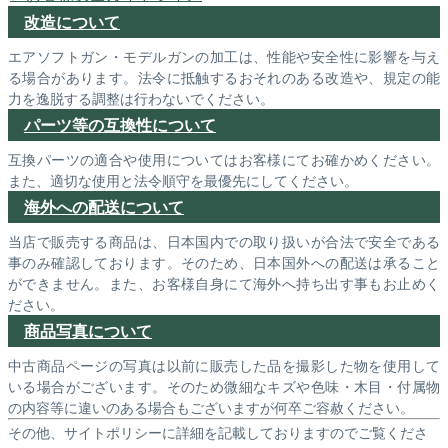
改造について
エアソフトガン・モデルガンの加工は、性能や安全性に影響を与え
る場合があります。法令に抵触するおそれのある改造や、規定の能
力を逸脱する調整は行わないでください。
パーツ等の互換性について
互換パーツの適合や使用についてはお客様にてお確かめください。
また、適切な使用と法令順守を最優先にしてください。
海外への配送について
当店で販売する商品は、日本国内での取り扱いが合法で安全である
事のみ確認しております。そのため、日本国外への配送は承ること
ができません。また、お客様自身にて海外へ持ち出す事もお止めく
ださい。
商品写真について
中古商品ページの写真は以前に販売した品を撮影した物を使用して
いる場合がございます。そのため微細なキズや色味・木目・付属物
の内容等に違いのある場合もございますが何卒ご容赦ください。
その他、サイトポリシーに詳細を記載しておりますのでご覧くださ