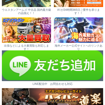
ウエスタンアームズ 中古品 国内最大級
A1が24時間365日ご要件を承りま
の品揃え！！
す！！
出張などによる大量買取も対応しま
海外メーカー公式サイトへのリンクあ
す！
り
LINE配信中 お問合わせも対応