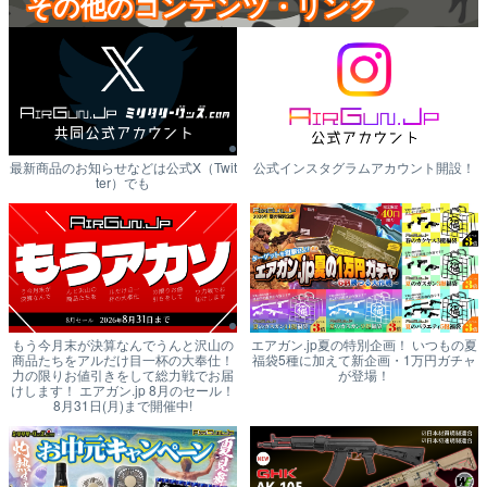
その他のコンテンツ・リンク
最新商品のお知らせなどは公式X（Twit
公式インスタグラムアカウント開設！
ter）でも
もう今月末が決算なんでうんと沢山の
エアガン.jp夏の特別企画！ いつもの夏
商品たちをアルだけ目一杯の大奉仕！
福袋5種に加えて新企画・1万円ガチャ
力の限りお値引きをして総力戦でお届
が登場！
けします！ エアガン.jp 8月のセール！
8月31日(月)まで開催中!