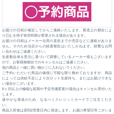
お届けの日程が確定してからご連絡いたします。製造上の都合によ
り已むを得ず発売時期が変更される場合があります。
お届けの日程はメーカー出荷の直前まで小売店などに連絡がありま
せん。そのため
当店からの経過報告はいたしかねます。
頻繁なお問
い合わせはご遠慮ください。
生産数自体を受注に基づいて調整しているメーカー様もございます
ので、お客様御都合でのキャンセルはご遠慮ください。
他の商品と一緒に買い物かごに入れないでください。
ご予約いただいた商品の確保に可能な限り務めておりますが、商品
によっては供給不足により次ロット生産待ち、またはお届けできな
い場合がございます。
6ヶ月以上の極端な延期や予定売価変更の場合はキャンセル受付いた
します。
速やかな発送のため、なるべくクレジットカードでご注文くださ
い。
商品入荷後は原則2営業日内に発送します。お届け希望日等ございま