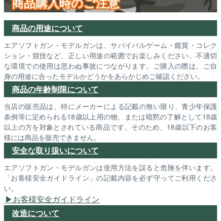
商品購入時のご注意
商品の用途について
エアソフトガン・モデルガンは、サバイバルゲーム・鑑賞・コレク
ション・競技など、正しい用途の範囲でお楽しみください。不適切
な環境での使用は思わぬ事故につながります。ご購入の際は、ご自
身の用途に合ったモデルかどうかをあらかじめご確認ください。
商品の年齢制限について
当店の販売品は、特にメーカーによる記載の無い限り、青少年保護
条例等に定められる18歳以上用の物、または暗黙の了解として18歳
以上の方を対象とされている商品です。そのため、18歳以下のお客
様には商品を販売できません。
安全な取り扱いについて
エアソフトガン・モデルガンは使用方法を誤ると危険を伴います。
「お客様安全ガイドライン」の記載内容を必ず守ってご利用くださ
い。
お客様安全ガイドライン
改造について