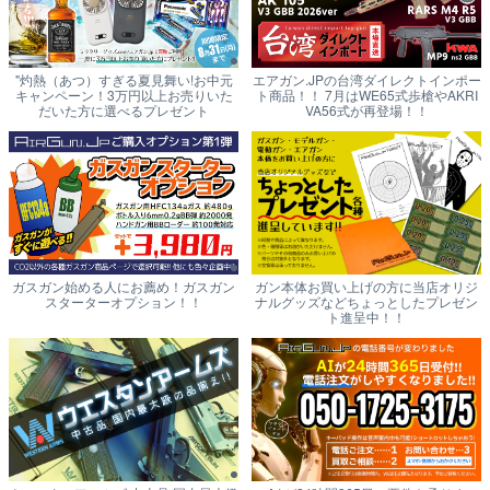
"灼熱（あつ）すぎる夏見舞い!お中元
エアガン.JPの台湾ダイレクトインポー
キャンペーン！3万円以上お売りいた
ト商品！！ 7月はWE65式歩槍やAKRI
だいた方に選べるプレゼント
VA56式が再登場！！
ガスガン始める人にお薦め！ガスガン
ガン本体お買い上げの方に当店オリジ
スターターオプション！！
ナルグッズなどちょっとしたプレゼン
ト進呈中！！