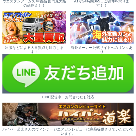
ウエスタンアームズ 中古品 国内最大級
A1が24時間365日ご要件を承りま
の品揃え！！
す！！
出張などによる大量買取も対応しま
海外メーカー公式サイトへのリンクあ
す！
り
LINE配信中 お問合わせも対応
ハイパー道楽さんのヴィンテージエアガンレビューに商品提供させていただいて
います。