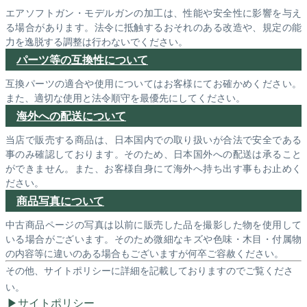
エアソフトガン・モデルガンの加工は、性能や安全性に影響を与え
る場合があります。法令に抵触するおそれのある改造や、規定の能
力を逸脱する調整は行わないでください。
パーツ等の互換性について
互換パーツの適合や使用についてはお客様にてお確かめください。
また、適切な使用と法令順守を最優先にしてください。
海外への配送について
当店で販売する商品は、日本国内での取り扱いが合法で安全である
事のみ確認しております。そのため、日本国外への配送は承ること
ができません。また、お客様自身にて海外へ持ち出す事もお止めく
ださい。
商品写真について
中古商品ページの写真は以前に販売した品を撮影した物を使用して
いる場合がございます。そのため微細なキズや色味・木目・付属物
の内容等に違いのある場合もございますが何卒ご容赦ください。
その他、サイトポリシーに詳細を記載しておりますのでご覧くださ
い。
サイトポリシー