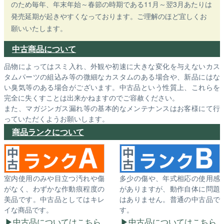
のため毎年、年末年始～春節の時期である11月～翌3月あたりは
発売延期が起きやすくなっております。ご理解のほど宜しくお
願いいたします。
中古商品について
品物によってはスミ入れ、外観や初速に大きな変化を与えないカス
タムパーツの組込み等の微細なカスタムのある場合や、新品にはな
い臭気等のある場合がございます。中古品という性質上、これらを
完全に失くすことは出来かねますのでご容赦ください。
また、マガジンガス漏れ等の基本的なメンテナンスはお客様にて行
っていただくようお願いします。
商品ランクについて
室内使用のみや目立つ汚れや傷
多少の傷や、年式相応の使用感
がなく、わずかな作動痕程度の
がありますが、動作自体に問題
美品です。中古品としてはキレ
はありません。普通の中古品で
イな商品です。
す。
中古品についてはこちら
中古品についてはこちら