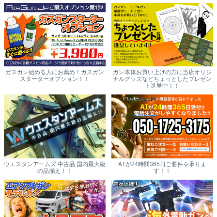
ガスガン始める人にお薦め！ガスガン
ガン本体お買い上げの方に当店オリジ
スターターオプション！！
ナルグッズなどちょっとしたプレゼン
ト進呈中！！
ウエスタンアームズ 中古品 国内最大級
A1が24時間365日ご要件を承りま
の品揃え！！
す！！