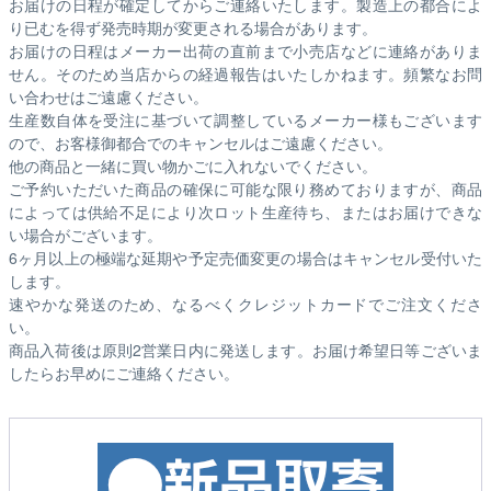
お届けの日程が確定してからご連絡いたします。製造上の都合によ
り已むを得ず発売時期が変更される場合があります。
お届けの日程はメーカー出荷の直前まで小売店などに連絡がありま
せん。そのため
当店からの経過報告はいたしかねます。
頻繁なお問
い合わせはご遠慮ください。
生産数自体を受注に基づいて調整しているメーカー様もございます
ので、お客様御都合でのキャンセルはご遠慮ください。
他の商品と一緒に買い物かごに入れないでください。
ご予約いただいた商品の確保に可能な限り務めておりますが、商品
によっては供給不足により次ロット生産待ち、またはお届けできな
い場合がございます。
6ヶ月以上の極端な延期や予定売価変更の場合はキャンセル受付いた
します。
速やかな発送のため、なるべくクレジットカードでご注文くださ
い。
商品入荷後は原則2営業日内に発送します。お届け希望日等ございま
したらお早めにご連絡ください。