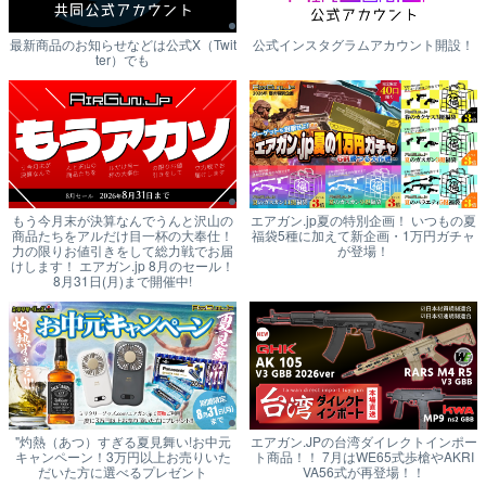
最新商品のお知らせなどは公式X（Twit
公式インスタグラムアカウント開設！
ter）でも
もう今月末が決算なんでうんと沢山の
エアガン.jp夏の特別企画！ いつもの夏
商品たちをアルだけ目一杯の大奉仕！
福袋5種に加えて新企画・1万円ガチャ
力の限りお値引きをして総力戦でお届
が登場！
けします！ エアガン.jp 8月のセール！
8月31日(月)まで開催中!
"灼熱（あつ）すぎる夏見舞い!お中元
エアガン.JPの台湾ダイレクトインポー
キャンペーン！3万円以上お売りいた
ト商品！！ 7月はWE65式歩槍やAKRI
だいた方に選べるプレゼント
VA56式が再登場！！