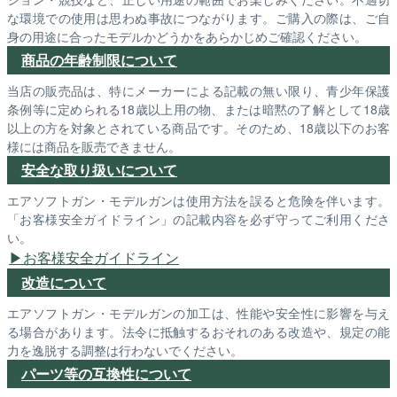
な環境での使用は思わぬ事故につながります。ご購入の際は、ご自
身の用途に合ったモデルかどうかをあらかじめご確認ください。
商品の年齢制限について
当店の販売品は、特にメーカーによる記載の無い限り、青少年保護
条例等に定められる18歳以上用の物、または暗黙の了解として18歳
以上の方を対象とされている商品です。そのため、18歳以下のお客
様には商品を販売できません。
安全な取り扱いについて
エアソフトガン・モデルガンは使用方法を誤ると危険を伴います。
「お客様安全ガイドライン」の記載内容を必ず守ってご利用くださ
い。
お客様安全ガイドライン
改造について
エアソフトガン・モデルガンの加工は、性能や安全性に影響を与え
る場合があります。法令に抵触するおそれのある改造や、規定の能
力を逸脱する調整は行わないでください。
パーツ等の互換性について