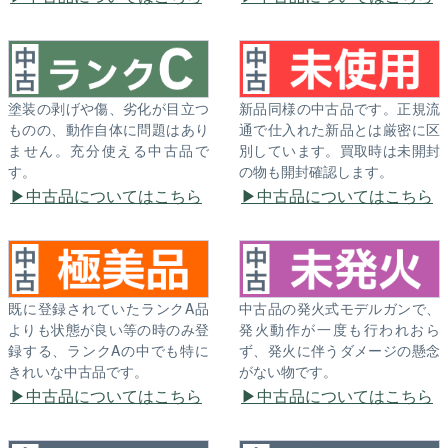
塗装の剥げや傷、劣化が目立つ
新品同様の中古品です。正規流
ものの、動作自体に問題はあり
通で仕入れた新品とは厳密に区
ません。充分使える中古品で
別しています。買取時は未開封
す。
の物も開封確認します。
中古品についてはこちら
中古品についてはこちら
既に登録されていたランクA品
中古品の発火式モデルガンで、
よりも状態が良い等の時のみ登
発火動作が一度も行われおら
録する、ランクAの中でも特に
ず、発火に伴うダメージの懸念
きれいな中古品です。
がない物です。
中古品についてはこちら
中古品についてはこちら