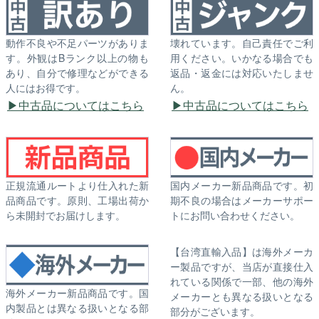
動作不良や不足パーツがありま
壊れています。自己責任でご利
す。外観はBランク以上の物も
用ください。いかなる場合でも
あり、自分で修理などができる
返品・返金には対応いたしませ
人にはお得です。
ん。
中古品についてはこちら
中古品についてはこちら
正規流通ルートより仕入れた新
国内メーカー新品商品です。初
品商品です。原則、工場出荷か
期不良の場合はメーカーサポー
ら未開封でお届けします。
トにお問い合わせください。
【台湾直輸入品】は海外メーカ
ー製品ですが、当店が直接仕入
れている関係で一部、他の海外
海外メーカー新品商品です。国
メーカーとも異なる扱いとなる
内製品とは異なる扱いとなる部
部分がございます。