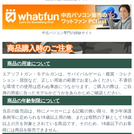
中古パソコン専門の姉妹サイト
商品購入時のご注意
商品の用途について
エアソフトガン・モデルガンは、サバイバルゲーム・鑑賞・コレク
ション・競技など、正しい用途の範囲でお楽しみください。不適切
な環境での使用は思わぬ事故につながります。ご購入の際は、ご自
身の用途に合ったモデルかどうかをあらかじめご確認ください。
商品の年齢制限について
当店の販売品は、特にメーカーによる記載の無い限り、青少年保護
条例等に定められる18歳以上用の物、または暗黙の了解として18歳
以上の方を対象とされている商品です。そのため、18歳以下のお客
様には商品を販売できません。