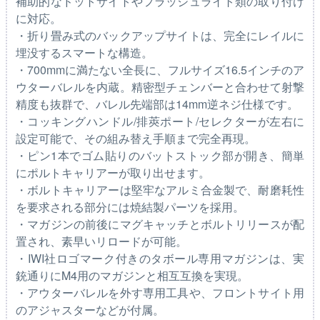
補助的なドットサイトやフラッシュライト類の取り付け
に対応。
・折り畳み式のバックアップサイトは、完全にレイルに
埋没するスマートな構造。
・700mmに満たない全長に、フルサイズ16.5インチのア
ウターバレルを内蔵。精密型チェンバーと合わせて射撃
精度も抜群で、バレル先端部は14mm逆ネジ仕様です。
・コッキングハンドル/排莢ポート/セレクターが左右に
設定可能で、その組み替え手順まで完全再現。
・ピン1本でゴム貼りのバットストック部が開き、簡単
にポルトキャリアーが取り出せます。
・ボルトキャリアーは堅牢なアルミ合金製で、耐磨耗性
を要求される部分には焼結製パーツを採用。
・マガジンの前後にマグキャッチとボルトリリースが配
置され、素早いリロードが可能。
・IWI社ロゴマーク付きのタボール専用マガジンは、実
銃通りにM4用のマガジンと相互互換を実現。
・アウターバレルを外す専用工具や、フロントサイト用
のアジャスターなどが付属。