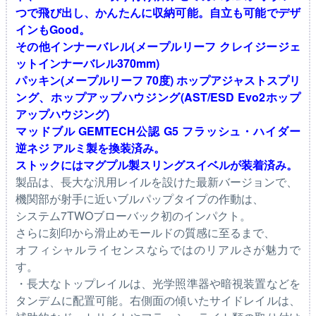
つで飛び出し、かんたんに収納可能。自立も可能でデザ
インもGood。
その他インナーバレル(メープルリーフ クレイジージェ
ットインナーバレル370mm)
パッキン(メープルリーフ 70度) ホップアジャストスプリ
ング、ホップアップハウジング(AST/ESD Evo2ホップ
アップハウジング)
マッドブル GEMTECH公認 G5 フラッシュ・ハイダー
逆ネジ アルミ製を換装済み。
ストックにはマグプル製スリングスイベルが装着済み。
製品は、長大な汎用レイルを設けた最新バージョンで、
機関部が射手に近いブルパップタイプの作動は、
システム7TWOブローバック初のインパクト。
さらに刻印から滑止めモールドの質感に至るまで、
オフィシャルライセンスならではのリアルさが魅力で
す。
・長大なトップレイルは、光学照準器や暗視装置などを
タンデムに配置可能。右側面の傾いたサイドレイルは、