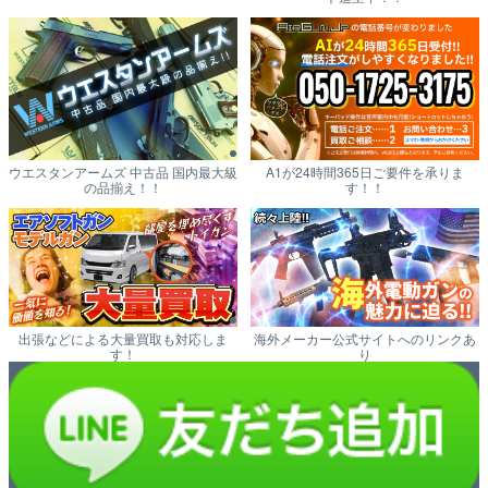
ウエスタンアームズ 中古品 国内最大級
A1が24時間365日ご要件を承りま
の品揃え！！
す！！
出張などによる大量買取も対応しま
海外メーカー公式サイトへのリンクあ
す！
り