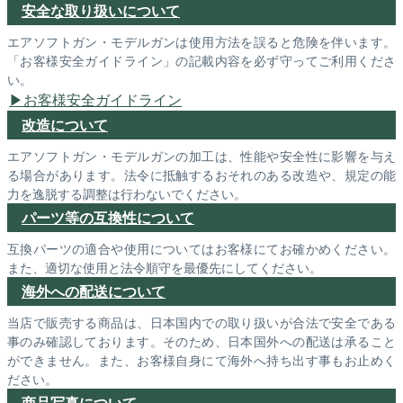
安全な取り扱いについて
エアソフトガン・モデルガンは使用方法を誤ると危険を伴います。
「お客様安全ガイドライン」の記載内容を必ず守ってご利用くださ
い。
お客様安全ガイドライン
改造について
エアソフトガン・モデルガンの加工は、性能や安全性に影響を与え
る場合があります。法令に抵触するおそれのある改造や、規定の能
力を逸脱する調整は行わないでください。
パーツ等の互換性について
互換パーツの適合や使用についてはお客様にてお確かめください。
また、適切な使用と法令順守を最優先にしてください。
海外への配送について
当店で販売する商品は、日本国内での取り扱いが合法で安全である
事のみ確認しております。そのため、日本国外への配送は承ること
ができません。また、お客様自身にて海外へ持ち出す事もお止めく
ださい。
商品写真について