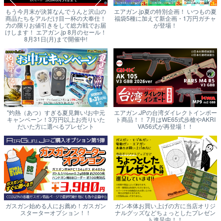
もう今月末が決算なんでうんと沢山の
エアガン.jp夏の特別企画！ いつもの夏
商品たちをアルだけ目一杯の大奉仕！
福袋5種に加えて新企画・1万円ガチャ
力の限りお値引きをして総力戦でお届
が登場！
けします！ エアガン.jp 8月のセール！
8月31日(月)まで開催中!
"灼熱（あつ）すぎる夏見舞い!お中元
エアガン.JPの台湾ダイレクトインポー
キャンペーン！3万円以上お売りいた
ト商品！！ 7月はWE65式歩槍やAKRI
だいた方に選べるプレゼント
VA56式が再登場！！
ガスガン始める人にお薦め！ガスガン
ガン本体お買い上げの方に当店オリジ
スターターオプション！！
ナルグッズなどちょっとしたプレゼン
ト進呈中！！