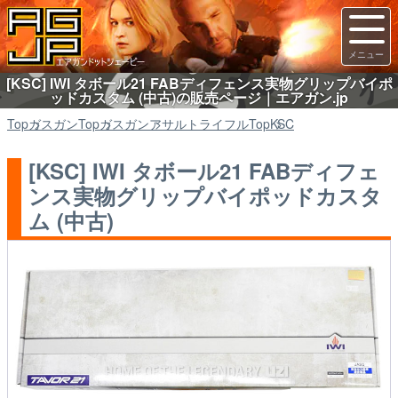
[KSC] IWI タボール21 FABディフェンス実物グリップバイポ
ッドカスタム (中古)の販売ページ｜エアガン.jp
Top
ガスガン
Top
ガスガン
アサルトライフル
Top
KSC
[KSC] IWI タボール21 FABディフェ
ンス実物グリップバイポッドカスタ
ム (中古)