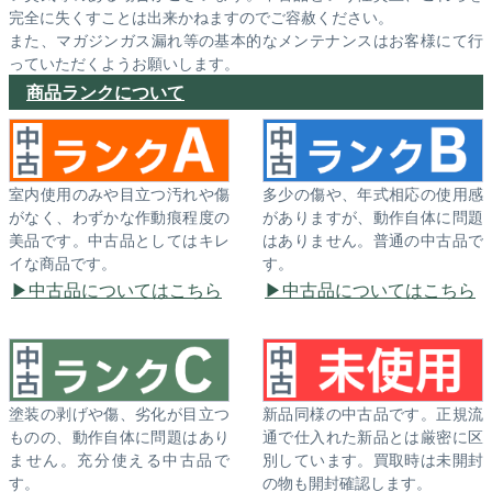
完全に失くすことは出来かねますのでご容赦ください。
また、マガジンガス漏れ等の基本的なメンテナンスはお客様にて行
っていただくようお願いします。
商品ランクについて
室内使用のみや目立つ汚れや傷
多少の傷や、年式相応の使用感
がなく、わずかな作動痕程度の
がありますが、動作自体に問題
美品です。中古品としてはキレ
はありません。普通の中古品で
イな商品です。
す。
中古品についてはこちら
中古品についてはこちら
塗装の剥げや傷、劣化が目立つ
新品同様の中古品です。正規流
ものの、動作自体に問題はあり
通で仕入れた新品とは厳密に区
ません。充分使える中古品で
別しています。買取時は未開封
す。
の物も開封確認します。