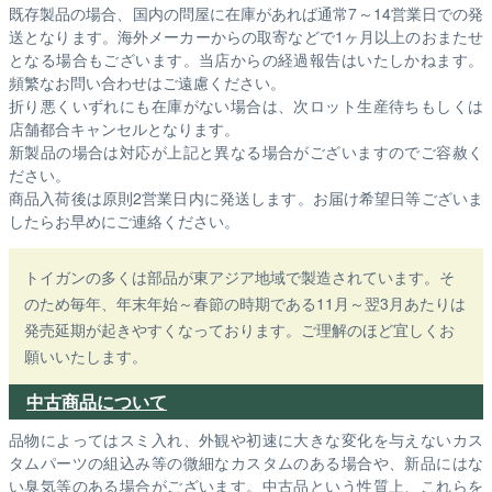
既存製品の場合、国内の問屋に在庫があれば通常7～14営業日での発
送となります。海外メーカーからの取寄などで1ヶ月以上のおまたせ
となる場合もございます。
当店からの経過報告はいたしかねます。
頻繁なお問い合わせはご遠慮ください。
折り悪くいずれにも在庫がない場合は、次ロット生産待ちもしくは
店舗都合キャンセルとなります。
新製品の場合は対応が上記と異なる場合がございますのでご容赦く
ださい。
商品入荷後は原則2営業日内に発送します。お届け希望日等ございま
したらお早めにご連絡ください。
トイガンの多くは部品が東アジア地域で製造されています。そ
のため毎年、年末年始～春節の時期である11月～翌3月あたりは
発売延期が起きやすくなっております。ご理解のほど宜しくお
願いいたします。
中古商品について
品物によってはスミ入れ、外観や初速に大きな変化を与えないカス
タムパーツの組込み等の微細なカスタムのある場合や、新品にはな
い臭気等のある場合がございます。中古品という性質上、これらを