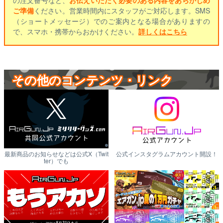
の注文番号など、
お伝えいただく必要のある内容をあらかじめ
ご準備
ください。営業時間内にスタッフがご対応します。SMS
（ショートメッセージ）でのご案内となる場合がありますの
で、スマホ・携帯からおかけください。
詳しくはこちら
その他のコンテンツ・リンク
最新商品のお知らせなどは公式X（Twit
公式インスタグラムアカウント開設！
ter）でも