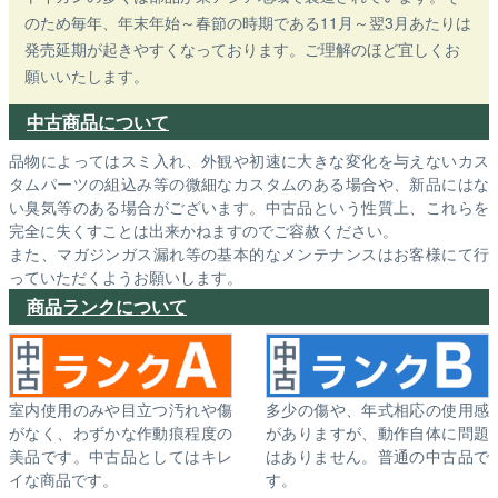
のため毎年、年末年始～春節の時期である11月～翌3月あたりは
発売延期が起きやすくなっております。ご理解のほど宜しくお
願いいたします。
中古商品について
品物によってはスミ入れ、外観や初速に大きな変化を与えないカス
タムパーツの組込み等の微細なカスタムのある場合や、新品にはな
い臭気等のある場合がございます。中古品という性質上、これらを
完全に失くすことは出来かねますのでご容赦ください。
また、マガジンガス漏れ等の基本的なメンテナンスはお客様にて行
っていただくようお願いします。
商品ランクについて
室内使用のみや目立つ汚れや傷
多少の傷や、年式相応の使用感
がなく、わずかな作動痕程度の
がありますが、動作自体に問題
美品です。中古品としてはキレ
はありません。普通の中古品で
イな商品です。
す。