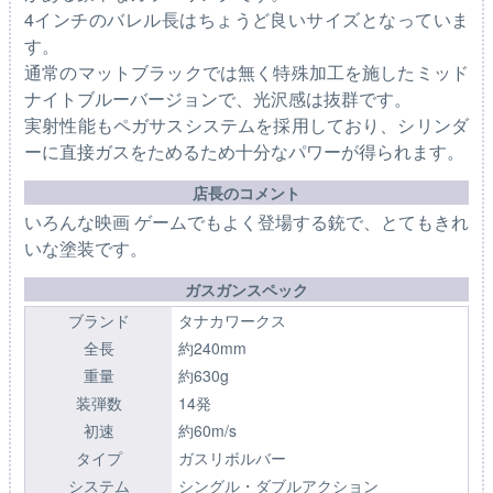
4インチのバレル長はちょうど良いサイズとなっていま
す。
通常のマットブラックでは無く特殊加工を施したミッド
ナイトブルーバージョンで、光沢感は抜群です。
実射性能もペガサスシステムを採用しており、シリンダ
ーに直接ガスをためるため十分なパワーが得られます。
店長のコメント
いろんな映画 ゲームでもよく登場する銃で、とてもきれ
いな塗装です。
ガスガンスペック
ブランド
タナカワークス
全長
約240mm
重量
約630g
装弾数
14発
初速
約60m/s
タイプ
ガスリボルバー
システム
シングル・ダブルアクション