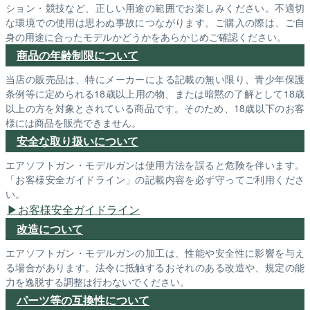
ション・競技など、正しい用途の範囲でお楽しみください。不適切
な環境での使用は思わぬ事故につながります。ご購入の際は、ご自
身の用途に合ったモデルかどうかをあらかじめご確認ください。
商品の年齢制限について
当店の販売品は、特にメーカーによる記載の無い限り、青少年保護
条例等に定められる18歳以上用の物、または暗黙の了解として18歳
以上の方を対象とされている商品です。そのため、18歳以下のお客
様には商品を販売できません。
安全な取り扱いについて
エアソフトガン・モデルガンは使用方法を誤ると危険を伴います。
「お客様安全ガイドライン」の記載内容を必ず守ってご利用くださ
い。
お客様安全ガイドライン
改造について
エアソフトガン・モデルガンの加工は、性能や安全性に影響を与え
る場合があります。法令に抵触するおそれのある改造や、規定の能
力を逸脱する調整は行わないでください。
パーツ等の互換性について