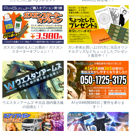
ガスガン始める人にお薦め！ガスガン
ガン本体お買い上げの方に当店オリジ
スターターオプション！！
ナルグッズなどちょっとしたプレゼン
ト進呈中！！
ウエスタンアームズ 中古品 国内最大級
A1が24時間365日ご要件を承りま
の品揃え！！
す！！