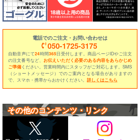
電話でのご注文・お問い合わせは
050-1725-3175
自動音声にて
24
時間
365
日受付します。商品ページIDやご注文
の注文番号など、
お伝えいただく必要のある内容をあらかじめ
ご準備
ください。営業時間内にスタッフがご対応します。SMS
（ショートメッセージ）でのご案内となる場合がありますの
で、スマホ・携帯からおかけください。
詳しくはこちら
その他のコンテンツ・リンク