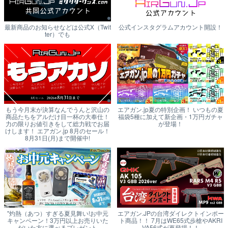
最新商品のお知らせなどは公式X（Twit
公式インスタグラムアカウント開設！
ter）でも
もう今月末が決算なんでうんと沢山の
エアガン.jp夏の特別企画！ いつもの夏
商品たちをアルだけ目一杯の大奉仕！
福袋5種に加えて新企画・1万円ガチャ
力の限りお値引きをして総力戦でお届
が登場！
けします！ エアガン.jp 8月のセール！
8月31日(月)まで開催中!
"灼熱（あつ）すぎる夏見舞い!お中元
エアガン.JPの台湾ダイレクトインポー
キャンペーン！3万円以上お売りいた
ト商品！！ 7月はWE65式歩槍やAKRI
だいた方に選べるプレゼント
VA56式が再登場！！