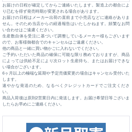
お届けの日程が確定してからご連絡いたします。製造上の都合によ
り已むを得ず発売時期が変更される場合があります。
お届けの日程はメーカー出荷の直前まで小売店などに連絡がありま
せん。そのため
当店からの経過報告はいたしかねます。
頻繁なお問
い合わせはご遠慮ください。
生産数自体を受注に基づいて調整しているメーカー様もございます
ので、お客様御都合でのキャンセルはご遠慮ください。
他の商品と一緒に買い物かごに入れないでください。
ご予約いただいた商品の確保に可能な限り務めておりますが、商品
によっては供給不足により次ロット生産待ち、またはお届けできな
い場合がございます。
6ヶ月以上の極端な延期や予定売価変更の場合はキャンセル受付いた
します。
速やかな発送のため、なるべくクレジットカードでご注文くださ
い。
商品入荷後は原則2営業日内に発送します。お届け希望日等ございま
したらお早めにご連絡ください。