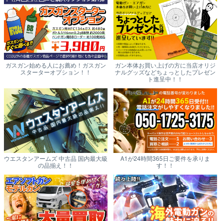
ガスガン始める人にお薦め！ガスガン
ガン本体お買い上げの方に当店オリジ
スターターオプション！！
ナルグッズなどちょっとしたプレゼン
ト進呈中！！
ウエスタンアームズ 中古品 国内最大級
A1が24時間365日ご要件を承りま
の品揃え！！
す！！