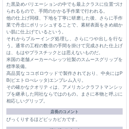
た黒染めバリエーションの中でも最上クラスに位置づけ
られるもので、手間のかかる手作業で行われる。
他の仕上げ同様、下地を丁寧に研磨した後、さらに手作
業で丹念にポリッシュすることで、素材表面をきめ細か
い肌に仕上げているという。
それからブルーイング処理し、さらにつや出しを行な
う。通常の工程の数倍の手間を掛けて完成された仕上げ
は、もはやプラスチックとは思えないものだ。
米国の老舗メーカーヘレッツ社製のスムースグリップを
標準装備。
高品質なココボロウッドで製作されており、中央にはP
B(ピエトロべレッタ)エンブレム入り。
その確かなクオリティは、アメリカンクラフトマンシッ
プを継承した同社ならではのもの。まさに本物と呼ぶに
相応しいグリップ。
店長のコメント
びっくりするほどピッカピカです。