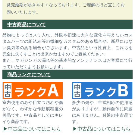
発売延期が起きやすくなっております。ご理解のほど宜しくお
願いいたします。
中古商品について
品物によってはスミ入れ、外観や初速に大きな変化を与えないカス
タムパーツの組込み等の微細なカスタムのある場合や、新品にはな
い臭気等のある場合がございます。中古品という性質上、これらを
完全に失くすことは出来かねますのでご容赦ください。
また、マガジンガス漏れ等の基本的なメンテナンスはお客様にて行
っていただくようお願いします。
商品ランクについて
室内使用のみや目立つ汚れや傷
多少の傷や、年式相応の使用感
がなく、わずかな作動痕程度の
がありますが、動作自体に問題
美品です。中古品としてはキレ
はありません。普通の中古品で
イな商品です。
す。
中古品についてはこちら
中古品についてはこちら