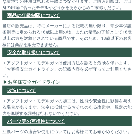
な環境での使用は思わぬ事故につながります。ご購入の際は、ご自
身の用途に合ったモデルかどうかをあらかじめご確認ください。
商品の年齢制限について
当店の販売品は、特にメーカーによる記載の無い限り、青少年保護
条例等に定められる18歳以上用の物、または暗黙の了解として18歳
以上の方を対象とされている商品です。そのため、18歳以下のお客
様には商品を販売できません。
安全な取り扱いについて
エアソフトガン・モデルガンは使用方法を誤ると危険を伴います。
「お客様安全ガイドライン」の記載内容を必ず守ってご利用くださ
い。
お客様安全ガイドライン
改造について
エアソフトガン・モデルガンの加工は、性能や安全性に影響を与え
る場合があります。法令に抵触するおそれのある改造や、規定の能
力を逸脱する調整は行わないでください。
パーツ等の互換性について
互換パーツの適合や使用についてはお客様にてお確かめください。