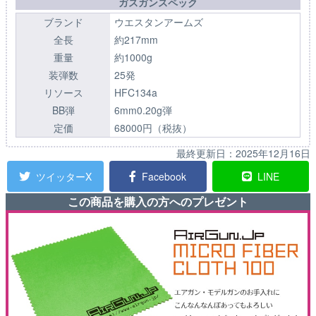
ガスガンスペック
ブランド
ウエスタンアームズ
全長
約217mm
重量
約1000g
装弾数
25発
リソース
HFC134a
BB弾
6mm0.20g弾
定価
68000円（税抜）
最終更新日：
2025年12月16日
ツイッターX
Facebook
LINE
この商品を購入の方へのプレゼント