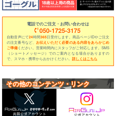
電話でのご注文・お問い合わせは
050-1725-3175
自動音声にて
24
時間
365
日受付します。商品ページIDやご注文
の注文番号など、
お伝えいただく必要のある内容をあらかじめ
ご準備
ください。営業時間内にスタッフがご対応します。SMS
（ショートメッセージ）でのご案内となる場合がありますの
で、スマホ・携帯からおかけください。
詳しくはこちら
その他のコンテンツ・リンク