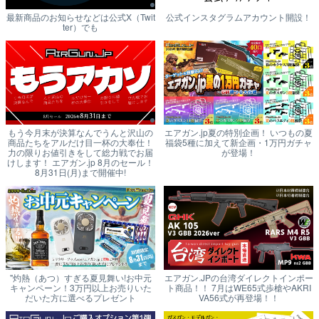
最新商品のお知らせなどは公式X（Twit
公式インスタグラムアカウント開設！
ter）でも
もう今月末が決算なんでうんと沢山の
エアガン.jp夏の特別企画！ いつもの夏
商品たちをアルだけ目一杯の大奉仕！
福袋5種に加えて新企画・1万円ガチャ
力の限りお値引きをして総力戦でお届
が登場！
けします！ エアガン.jp 8月のセール！
8月31日(月)まで開催中!
"灼熱（あつ）すぎる夏見舞い!お中元
エアガン.JPの台湾ダイレクトインポー
キャンペーン！3万円以上お売りいた
ト商品！！ 7月はWE65式歩槍やAKRI
だいた方に選べるプレゼント
VA56式が再登場！！