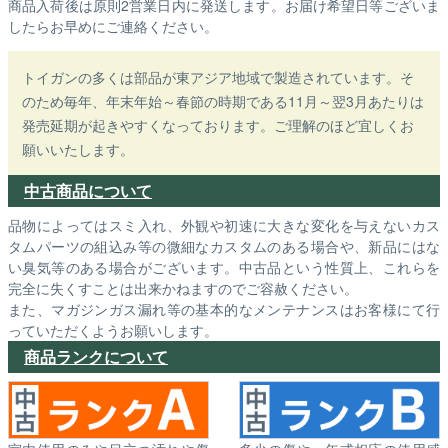
商品入荷後は原則2営業日内に発送します。お届け希望日等ございま
したらお早めにご連絡ください。
トイガンの多くは部品が東アジア地域で製造されています。そ
のため毎年、年末年始～春節の時期である11月～翌3月あたりは
発売延期が起きやすくなっております。ご理解のほど宜しくお
願いいたします。
中古商品について
品物によってはスミ入れ、外観や初速に大きな変化を与えないカス
タムパーツの組込み等の微細なカスタムのある場合や、新品にはな
い臭気等のある場合がございます。中古品という性質上、これらを
完全に失くすことは出来かねますのでご容赦ください。
また、マガジンガス漏れ等の基本的なメンテナンスはお客様にて行
っていただくようお願いします。
商品ランクについて