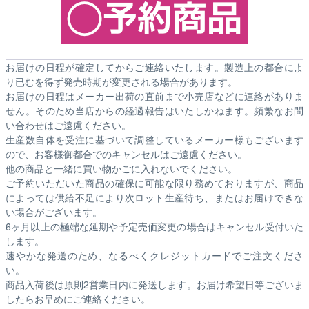
お届けの日程が確定してからご連絡いたします。製造上の都合によ
り已むを得ず発売時期が変更される場合があります。
お届けの日程はメーカー出荷の直前まで小売店などに連絡がありま
せん。そのため
当店からの経過報告はいたしかねます。
頻繁なお問
い合わせはご遠慮ください。
生産数自体を受注に基づいて調整しているメーカー様もございます
ので、お客様御都合でのキャンセルはご遠慮ください。
他の商品と一緒に買い物かごに入れないでください。
ご予約いただいた商品の確保に可能な限り務めておりますが、商品
によっては供給不足により次ロット生産待ち、またはお届けできな
い場合がございます。
6ヶ月以上の極端な延期や予定売価変更の場合はキャンセル受付いた
します。
速やかな発送のため、なるべくクレジットカードでご注文くださ
い。
商品入荷後は原則2営業日内に発送します。お届け希望日等ございま
したらお早めにご連絡ください。