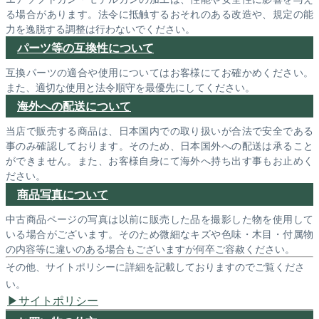
る場合があります。法令に抵触するおそれのある改造や、規定の能
力を逸脱する調整は行わないでください。
パーツ等の互換性について
互換パーツの適合や使用についてはお客様にてお確かめください。
また、適切な使用と法令順守を最優先にしてください。
海外への配送について
当店で販売する商品は、日本国内での取り扱いが合法で安全である
事のみ確認しております。そのため、日本国外への配送は承ること
ができません。また、お客様自身にて海外へ持ち出す事もお止めく
ださい。
商品写真について
中古商品ページの写真は以前に販売した品を撮影した物を使用して
いる場合がございます。そのため微細なキズや色味・木目・付属物
の内容等に違いのある場合もございますが何卒ご容赦ください。
その他、サイトポリシーに詳細を記載しておりますのでご覧くださ
い。
サイトポリシー