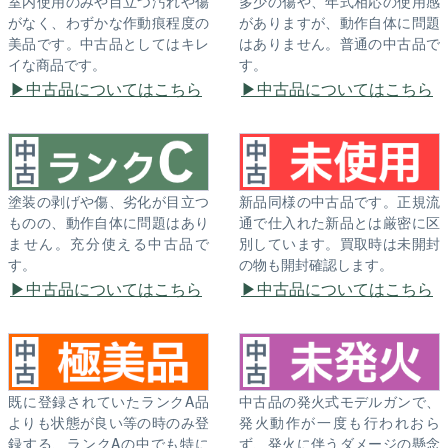
室内使用のみや目立つ汚れや傷
多少の傷や、年式相応の使用感
がなく、わずかな作動痕程度の
がありますが、動作自体に問題
美品です。中古品としてはキレ
はありません。普通の中古品で
イな商品です。
す。
中古品についてはこちら
中古品についてはこちら
塗装の剥げや傷、劣化が目立つ
新品同様の中古品です。正規流
ものの、動作自体に問題はあり
通で仕入れた新品とは厳密に区
ません。充分使える中古品で
別しています。買取時は未開封
す。
の物も開封確認します。
中古品についてはこちら
中古品についてはこちら
既に登録されていたランクA品
中古品の発火式モデルガンで、
よりも状態が良い等の時のみ登
発火動作が一度も行われおら
録する、ランクAの中でも特に
ず、発火に伴うダメージの懸念