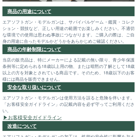
商品の用途について
エアソフトガン・モデルガンは、サバイバルゲーム・鑑賞・コレク
ション・競技など、正しい用途の範囲でお楽しみください。不適切
な環境での使用は思わぬ事故につながります。ご購入の際は、ご自
身の用途に合ったモデルかどうかをあらかじめご確認ください。
商品の年齢制限について
当店の販売品は、特にメーカーによる記載の無い限り、青少年保護
条例等に定められる18歳以上用の物、または暗黙の了解として18歳
以上の方を対象とされている商品です。そのため、18歳以下のお客
様には商品を販売できません。
安全な取り扱いについて
エアソフトガン・モデルガンは使用方法を誤ると危険を伴います。
「お客様安全ガイドライン」の記載内容を必ず守ってご利用くださ
い。
お客様安全ガイドライン
改造について
エアソフトガン・モデルガンの加工は、性能や安全性に影響を与え