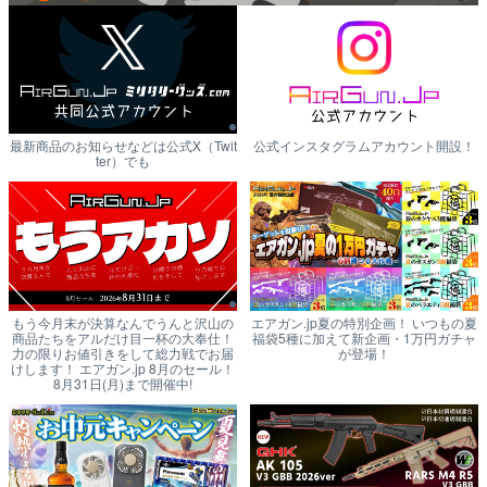
最新商品のお知らせなどは公式X（Twit
公式インスタグラムアカウント開設！
ter）でも
もう今月末が決算なんでうんと沢山の
エアガン.jp夏の特別企画！ いつもの夏
商品たちをアルだけ目一杯の大奉仕！
福袋5種に加えて新企画・1万円ガチャ
力の限りお値引きをして総力戦でお届
が登場！
けします！ エアガン.jp 8月のセール！
8月31日(月)まで開催中!