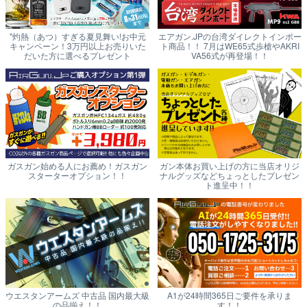
"灼熱（あつ）すぎる夏見舞い!お中元
エアガン.JPの台湾ダイレクトインポー
キャンペーン！3万円以上お売りいた
ト商品！！ 7月はWE65式歩槍やAKRI
だいた方に選べるプレゼント
VA56式が再登場！！
ガスガン始める人にお薦め！ガスガン
ガン本体お買い上げの方に当店オリジ
スターターオプション！！
ナルグッズなどちょっとしたプレゼン
ト進呈中！！
ウエスタンアームズ 中古品 国内最大級
A1が24時間365日ご要件を承りま
の品揃え！！
す！！