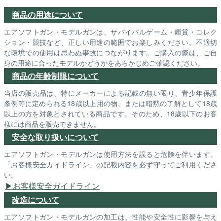
商品の用途について
エアソフトガン・モデルガンは、サバイバルゲーム・鑑賞・コレク
ション・競技など、正しい用途の範囲でお楽しみください。不適切
な環境での使用は思わぬ事故につながります。ご購入の際は、ご自
身の用途に合ったモデルかどうかをあらかじめご確認ください。
商品の年齢制限について
当店の販売品は、特にメーカーによる記載の無い限り、青少年保護
条例等に定められる18歳以上用の物、または暗黙の了解として18歳
以上の方を対象とされている商品です。そのため、18歳以下のお客
様には商品を販売できません。
安全な取り扱いについて
エアソフトガン・モデルガンは使用方法を誤ると危険を伴います。
「お客様安全ガイドライン」の記載内容を必ず守ってご利用くださ
い。
お客様安全ガイドライン
改造について
エアソフトガン・モデルガンの加工は、性能や安全性に影響を与え