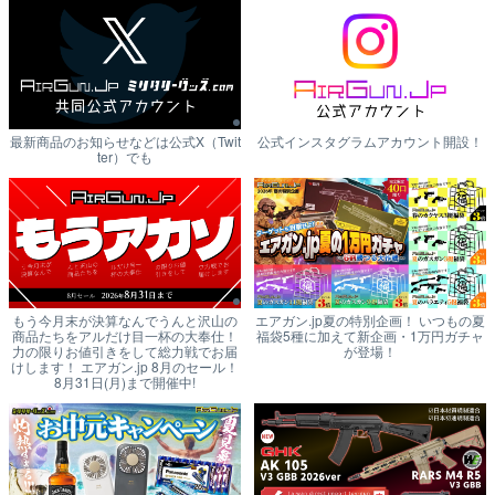
最新商品のお知らせなどは公式X（Twit
公式インスタグラムアカウント開設！
ter）でも
もう今月末が決算なんでうんと沢山の
エアガン.jp夏の特別企画！ いつもの夏
商品たちをアルだけ目一杯の大奉仕！
福袋5種に加えて新企画・1万円ガチャ
力の限りお値引きをして総力戦でお届
が登場！
けします！ エアガン.jp 8月のセール！
8月31日(月)まで開催中!