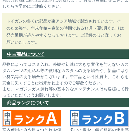
したらお早めにご連絡ください。
トイガンの多くは部品が東アジア地域で製造されています。そ
のため毎年、年末年始～春節の時期である11月～翌3月あたりは
発売延期が起きやすくなっております。ご理解のほど宜しくお
願いいたします。
中古商品について
品物によってはスミ入れ、外観や初速に大きな変化を与えないカス
タムパーツの組込み等の微細なカスタムのある場合や、新品にはな
い臭気等のある場合がございます。中古品という性質上、これらを
完全に失くすことは出来かねますのでご容赦ください。
また、マガジンガス漏れ等の基本的なメンテナンスはお客様にて行
っていただくようお願いします。
商品ランクについて
室内使用のみや目立つ汚れや傷
多少の傷や、年式相応の使用感