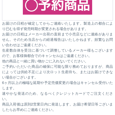
お届けの日程が確定してからご連絡いたします。製造上の都合によ
り已むを得ず発売時期が変更される場合があります。
お届けの日程はメーカー出荷の直前まで小売店などに連絡がありま
せん。そのため
当店からの経過報告はいたしかねます。
頻繁なお問
い合わせはご遠慮ください。
生産数自体を受注に基づいて調整しているメーカー様もございます
ので、お客様御都合でのキャンセルはご遠慮ください。
他の商品と一緒に買い物かごに入れないでください。
ご予約いただいた商品の確保に可能な限り務めておりますが、商品
によっては供給不足により次ロット生産待ち、またはお届けできな
い場合がございます。
6ヶ月以上の極端な延期や予定売価変更の場合はキャンセル受付いた
します。
速やかな発送のため、なるべくクレジットカードでご注文くださ
い。
商品入荷後は原則2営業日内に発送します。お届け希望日等ございま
したらお早めにご連絡ください。