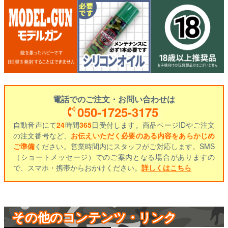
電話でのご注文・お問い合わせは
050-1725-3175
自動音声にて
24
時間
365
日受付します。商品ページIDやご注文
の注文番号など、
お伝えいただく必要のある内容をあらかじめ
ご準備
ください。営業時間内にスタッフがご対応します。SMS
（ショートメッセージ）でのご案内となる場合がありますの
で、スマホ・携帯からおかけください。
詳しくはこちら
その他のコンテンツ・リンク