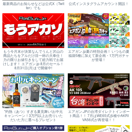
最新商品のお知らせなどは公式X（Twit
公式インスタグラムアカウント開設！
ter）でも
もう今月末が決算なんでうんと沢山の
エアガン.jp夏の特別企画！ いつもの夏
商品たちをアルだけ目一杯の大奉仕！
福袋5種に加えて新企画・1万円ガチャ
力の限りお値引きをして総力戦でお届
が登場！
けします！ エアガン.jp 8月のセール！
8月31日(月)まで開催中!
"灼熱（あつ）すぎる夏見舞い!お中元
エアガン.JPの台湾ダイレクトインポー
キャンペーン！3万円以上お売りいた
ト商品！！ 7月はWE65式歩槍やAKRI
だいた方に選べるプレゼント
VA56式が再登場！！