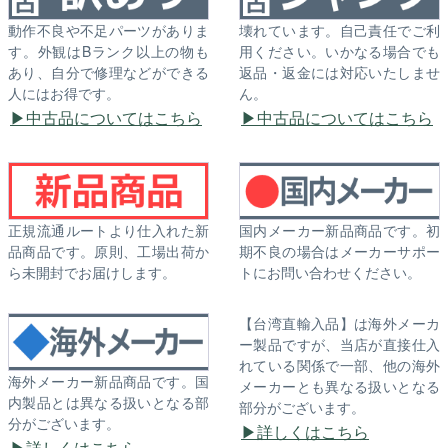
動作不良や不足パーツがありま
壊れています。自己責任でご利
す。外観はBランク以上の物も
用ください。いかなる場合でも
あり、自分で修理などができる
返品・返金には対応いたしませ
人にはお得です。
ん。
中古品についてはこちら
中古品についてはこちら
正規流通ルートより仕入れた新
国内メーカー新品商品です。初
品商品です。原則、工場出荷か
期不良の場合はメーカーサポー
ら未開封でお届けします。
トにお問い合わせください。
【台湾直輸入品】は海外メーカ
ー製品ですが、当店が直接仕入
れている関係で一部、他の海外
海外メーカー新品商品です。国
メーカーとも異なる扱いとなる
内製品とは異なる扱いとなる部
部分がございます。
分がございます。
詳しくはこちら
詳しくはこちら