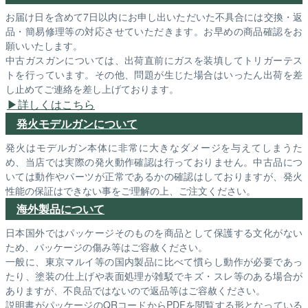
お届け日を含めて7日以内にお申し出いただいた不具合には交換・返
品・簡易修理等の対応させていただきます。お早めの商品確認をお
願いいたします。
中古ガスガンについては、出荷直前にガスを装填してトリガーテス
トを行っています。その他、問題が生じた場合はいったん出荷を差
し止めてご連絡を差し上げております。
詳しくはこちら
発火モデルガンについて
発火はモデルガン本体に非常に大きなダメージを与えてしまうた
め、当店では実際の発火動作確認は行っておりません。中古品につ
いては動作やパーツが正常であるかの確認はしておりますが、発火
性能の保証はできない事をご理解の上、ご注文ください。
海外製品について
日本国外ではパッケージそのものを商品として保護する文化がない
ため、パッケージの傷み等はご容赦ください。
一般に、東京マルイ等の国内製品に比べて慣らし動作が必要であっ
たり、塗装の仕上げや表面処理が雑駁でキズ・スレ等のある場合が
ありますが、不良品ではないので返品等はご容赦ください。
説明書がパッケージのQRコードからPDFを閲覧する形となっている