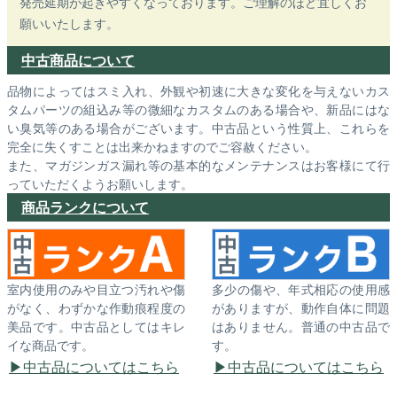
発売延期が起きやすくなっております。ご理解のほど宜しくお
願いいたします。
中古商品について
品物によってはスミ入れ、外観や初速に大きな変化を与えないカス
タムパーツの組込み等の微細なカスタムのある場合や、新品にはな
い臭気等のある場合がございます。中古品という性質上、これらを
完全に失くすことは出来かねますのでご容赦ください。
また、マガジンガス漏れ等の基本的なメンテナンスはお客様にて行
っていただくようお願いします。
商品ランクについて
室内使用のみや目立つ汚れや傷
多少の傷や、年式相応の使用感
がなく、わずかな作動痕程度の
がありますが、動作自体に問題
美品です。中古品としてはキレ
はありません。普通の中古品で
イな商品です。
す。
中古品についてはこちら
中古品についてはこちら