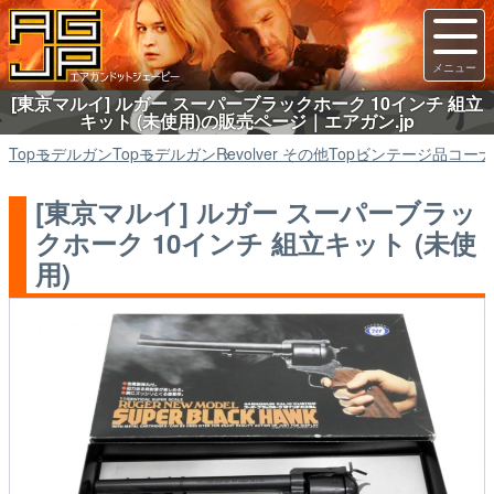
[東京マルイ] ルガー スーパーブラックホーク 10インチ 組立
キット (未使用)の販売ページ｜エアガン.jp
Top
モデルガン
Top
モデルガン
Revolver その他
Top
ビンテージ品コーナ
[東京マルイ] ルガー スーパーブラッ
クホーク 10インチ 組立キット (未使
用)