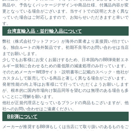
商品や、予告なくパッケージデザインや商品仕様、付属品内容が変
更となっている場合がございます。当サイトでの説明と大きく異な
っていた場合はご対応しますので、お知らせいただきますと幸いで
す。
台湾直輸入品・並行輸入品について
弊社（株式会社ワットファン）が海外の業者より直接買い付けてい
る、独自ルートの海外製品です。初期不良等のお問い合わせは当店
までお願いします。
少しでもお客様にお安くお届けするため、日本国内のBB弾発射エネ
ルギー規制に合わせるための最低限の減速処理のみ行っています。
そのためメーカーWEBサイト・説明書等に記載のスペック・他社が
カスタムして販売している商品と著しく異なる場合がございます。
発射性能の向上等はお客様にて行っていただくようお願いします
が、根本的に国内市場向け製品同等を望むのは無理のある場合も多
いことにご理解を願います。
他社が正規代理店となっているブランドの商品もございますが、他
社へのお問い合わせはご遠慮ください。
BB弾について
メーカーが推奨するBB弾もしくは当店にて取り扱いのあるものをご