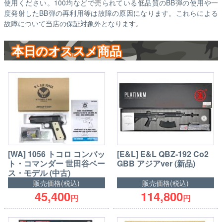
使用ください。100均などで売られている低品質のBB弾の使用や一
度発射したBB弾の再利用等は故障の原因になります。これらによる
故障について当店の保証対象外となります。
本日のオススメ商品
[WA] 1056 トコロ コンバッ
[E&L] E&L QBZ-192 Co2
ト・コマンダー 世田谷ベー
GBB アジアver (新品)
ス・モデル (中古)
販売価格(税込)
販売価格(税込)
45,400
114,800
円
円