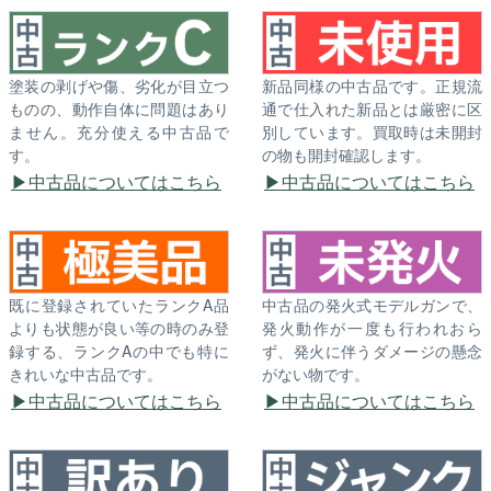
塗装の剥げや傷、劣化が目立つ
新品同様の中古品です。正規流
ものの、動作自体に問題はあり
通で仕入れた新品とは厳密に区
ません。充分使える中古品で
別しています。買取時は未開封
す。
の物も開封確認します。
中古品についてはこちら
中古品についてはこちら
既に登録されていたランクA品
中古品の発火式モデルガンで、
よりも状態が良い等の時のみ登
発火動作が一度も行われおら
録する、ランクAの中でも特に
ず、発火に伴うダメージの懸念
きれいな中古品です。
がない物です。
中古品についてはこちら
中古品についてはこちら