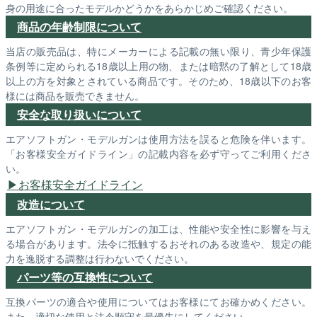
身の用途に合ったモデルかどうかをあらかじめご確認ください。
商品の年齢制限について
当店の販売品は、特にメーカーによる記載の無い限り、青少年保護
条例等に定められる18歳以上用の物、または暗黙の了解として18歳
以上の方を対象とされている商品です。そのため、18歳以下のお客
様には商品を販売できません。
安全な取り扱いについて
エアソフトガン・モデルガンは使用方法を誤ると危険を伴います。
「お客様安全ガイドライン」の記載内容を必ず守ってご利用くださ
い。
お客様安全ガイドライン
改造について
エアソフトガン・モデルガンの加工は、性能や安全性に影響を与え
る場合があります。法令に抵触するおそれのある改造や、規定の能
力を逸脱する調整は行わないでください。
パーツ等の互換性について
互換パーツの適合や使用についてはお客様にてお確かめください。
また、適切な使用と法令順守を最優先にしてください。