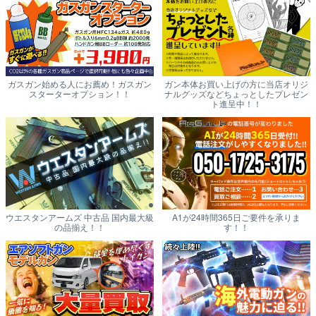
ガスガン始める人にお薦め！ガスガン
ガン本体お買い上げの方に当店オリジ
スターターオプション！！
ナルグッズなどちょっとしたプレゼン
ト進呈中！！
ウエスタンアームズ 中古品 国内最大級
A1が24時間365日ご要件を承りま
の品揃え！！
す！！