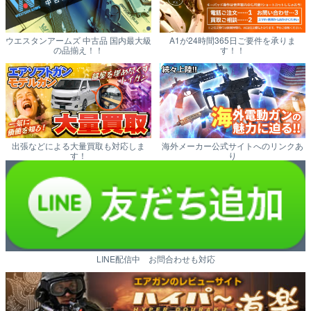
ウエスタンアームズ 中古品 国内最大級
A1が24時間365日ご要件を承りま
の品揃え！！
す！！
出張などによる大量買取も対応しま
海外メーカー公式サイトへのリンクあ
す！
り
LINE配信中 お問合わせも対応