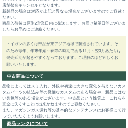
店舗都合キャンセルとなります。
新製品の場合は対応が上記と異なる場合がございますのでご容赦く
ださい。
商品入荷後は原則2営業日内に発送します。お届け希望日等ございま
したらお早めにご連絡ください。
トイガンの多くは部品が東アジア地域で製造されています。そ
のため毎年、年末年始～春節の時期である11月～翌3月あたりは
発売延期が起きやすくなっております。ご理解のほど宜しくお
願いいたします。
中古商品について
品物によってはスミ入れ、外観や初速に大きな変化を与えないカス
タムパーツの組込み等の微細なカスタムのある場合や、新品にはな
い臭気等のある場合がございます。中古品という性質上、これらを
完全に失くすことは出来かねますのでご容赦ください。
また、マガジンガス漏れ等の基本的なメンテナンスはお客様にて行
っていただくようお願いします。
商品ランクについて