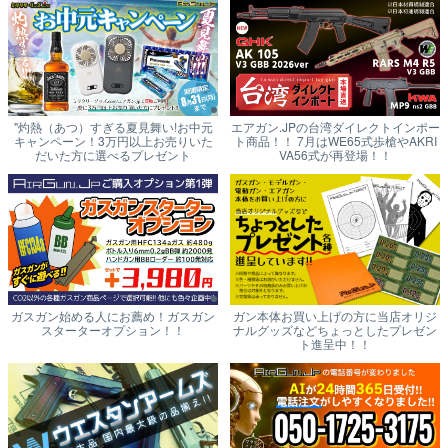
"灼熱（あつ）すぎる夏見舞い!お中元
エアガン.JPの台湾ダイレクトインポー
キャンペーン！3万円以上お売りいた
ト商品！！ 7月はWE65式歩槍やAKRI
だいた方に選べるプレゼント
VA56式が再登場！！
ガスガン始める人にお薦め！ガスガン
ガン本体お買い上げの方に当店オリジ
スターターオプション！！
ナルグッズなどちょっとしたプレゼン
ト進呈中！！