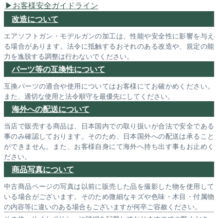
お客様安全ガイドライン
改造について
エアソフトガン・モデルガンの加工は、性能や安全性に影響を与え
る場合があります。法令に抵触するおそれのある改造や、規定の能
力を逸脱する調整は行わないでください。
パーツ等の互換性について
互換パーツの適合や使用についてはお客様にてお確かめください。
また、適切な使用と法令順守を最優先にしてください。
海外への配送について
当店で販売する商品は、日本国内での取り扱いが合法で安全である
事のみ確認しております。そのため、日本国外への配送は承ること
ができません。また、お客様自身にて海外へ持ち出す事もお止めく
ださい。
商品写真について
中古商品ページの写真は以前に販売した品を撮影した物を使用して
いる場合がございます。そのため微細なキズや色味・木目・付属物
の内容等に違いのある場合もございますが何卒ご容赦ください。