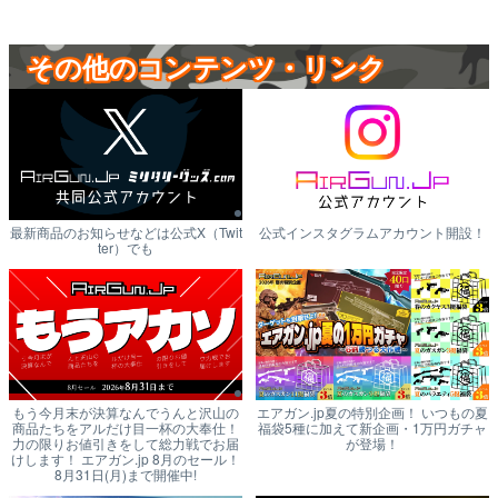
その他のコンテンツ・リンク
最新商品のお知らせなどは公式X（Twit
公式インスタグラムアカウント開設！
ter）でも
もう今月末が決算なんでうんと沢山の
エアガン.jp夏の特別企画！ いつもの夏
商品たちをアルだけ目一杯の大奉仕！
福袋5種に加えて新企画・1万円ガチャ
力の限りお値引きをして総力戦でお届
が登場！
けします！ エアガン.jp 8月のセール！
8月31日(月)まで開催中!