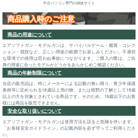
中古パソコン専門の姉妹サイト
商品購入時のご注意
商品の用途について
エアソフトガン・モデルガンは、サバイバルゲーム・鑑賞・コレク
ション・競技など、正しい用途の範囲でお楽しみください。不適切
な環境での使用は思わぬ事故につながります。ご購入の際は、ご自
身の用途に合ったモデルかどうかをあらかじめご確認ください。
商品の年齢制限について
当店の販売品は、特にメーカーによる記載の無い限り、青少年保護
条例等に定められる18歳以上用の物、または暗黙の了解として18歳
以上の方を対象とされている商品です。そのため、18歳以下のお客
様には商品を販売できません。
安全な取り扱いについて
エアソフトガン・モデルガンは使用方法を誤ると危険を伴います。
「お客様安全ガイドライン」の記載内容を必ず守ってご利用くださ
い。