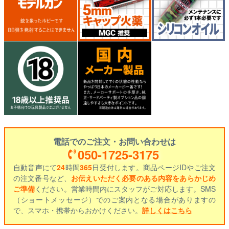
電話でのご注文・お問い合わせは
050-1725-3175
自動音声にて
24
時間
365
日受付します。商品ページIDやご注文
の注文番号など、
お伝えいただく必要のある内容をあらかじめ
ご準備
ください。営業時間内にスタッフがご対応します。SMS
（ショートメッセージ）でのご案内となる場合がありますの
で、スマホ・携帯からおかけください。
詳しくはこちら