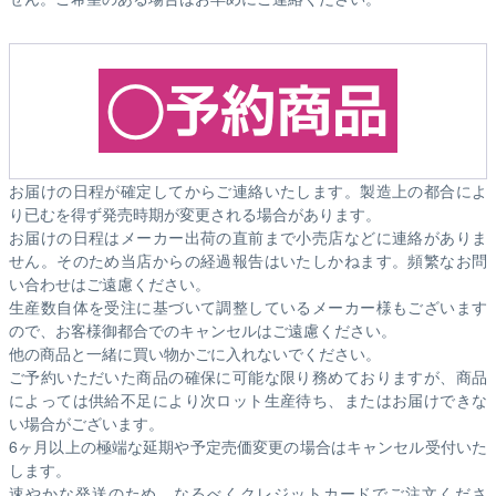
お届けの日程が確定してからご連絡いたします。製造上の都合によ
り已むを得ず発売時期が変更される場合があります。
お届けの日程はメーカー出荷の直前まで小売店などに連絡がありま
せん。そのため
当店からの経過報告はいたしかねます。
頻繁なお問
い合わせはご遠慮ください。
生産数自体を受注に基づいて調整しているメーカー様もございます
ので、お客様御都合でのキャンセルはご遠慮ください。
他の商品と一緒に買い物かごに入れないでください。
ご予約いただいた商品の確保に可能な限り務めておりますが、商品
によっては供給不足により次ロット生産待ち、またはお届けできな
い場合がございます。
6ヶ月以上の極端な延期や予定売価変更の場合はキャンセル受付いた
します。
速やかな発送のため、なるべくクレジットカードでご注文くださ