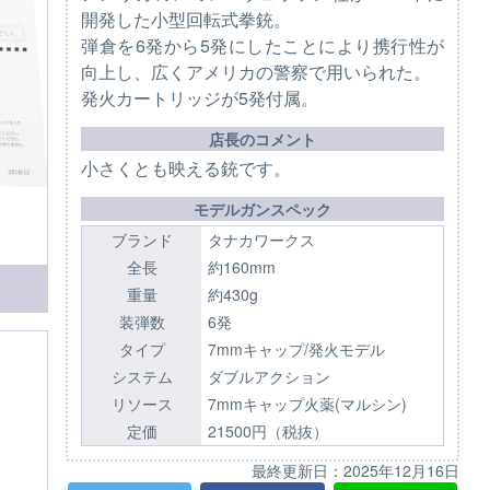
開発した小型回転式拳銃。
弾倉を6発から5発にしたことにより携行性が
向上し、広くアメリカの警察で用いられた。
発火カートリッジが5発付属。
店長のコメント
小さくとも映える銃です。
モデルガンスペック
ブランド
タナカワークス
全長
約160mm
重量
約430g
装弾数
6発
タイプ
7mmキャップ/発火モデル
システム
ダブルアクション
リソース
7mmキャップ火薬(マルシン)
定価
21500円（税抜）
最終更新日：
2025年12月16日