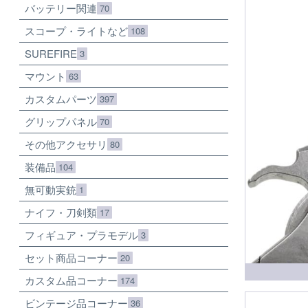
バッテリー関連
70
スコープ・ライトなど
108
SUREFIRE
3
マウント
63
カスタムパーツ
397
グリップパネル
70
その他アクセサリ
80
装備品
104
無可動実銃
1
ナイフ・刀剣類
17
フィギュア・プラモデル
3
セット商品コーナー
20
カスタム品コーナー
174
ビンテージ品コーナー
36