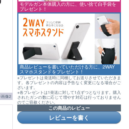
モデルガン本体購入の方に、使い捨て白手袋を
プレゼント！
商品レビューを書いていただける方に、2WAY
スマホスタンドをプレゼント！
※プレゼントは発送時に同梱してお送りさせていただきま
す。各プレゼントの内容は予告なく変更になる場合がご
ざいます。
※各プレゼントは1発送に対して1点ずつとなります。購入
画像2
されたガンの数に応じて増やす対応は行っておりません
のでご容赦ください。
この商品のレビュー
レビューを書く