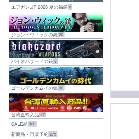
エアガン.JP 2026 夏の福袋
6
ジョン・ウィックの銃
20
バイオハザードの銃
8
ゴールデンカムイの銃
30
台湾直輸入品
47
SALE品
320
新商品・再販予約
273