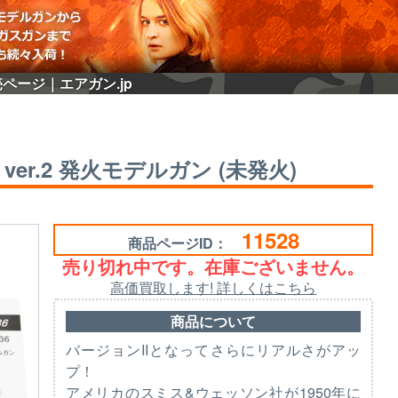
販売ページ｜エアガン.jp
 ver.2 発火モデルガン (未発火)
11528
商品ページID：
売り切れ中です。在庫ございません。
高価買取します! 詳しくはこちら
商品について
バージョンIIとなってさらにリアルさがアッ
プ！
アメリカのスミス&ウェッソン社が1950年に