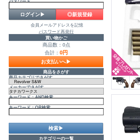
パスワード
◎新規登録
会員メールアドレスを記憶
パスワード再発行
買い物かご
商品数：0点
0円
合計：
お支払いへ▶
商品をさがす
商品カテゴリでさがす
メーカーでさがす
キーワード：AND検索
キーワード：OR検索
検索▶
カテゴリーの一覧