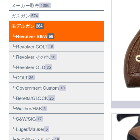
メーカー取寄
1086
ガスガン
574
モデルガン
284
Revolver S&W
68
Revolver COLT
18
Revolver その他
16
Revolver OLD
35
COLT
36
Government Custom
10
Beretta/GLOCK
25
Walther/H&K
5
S&W/SIG
17
Luger/Mauser
6
その他ハンドガン
16