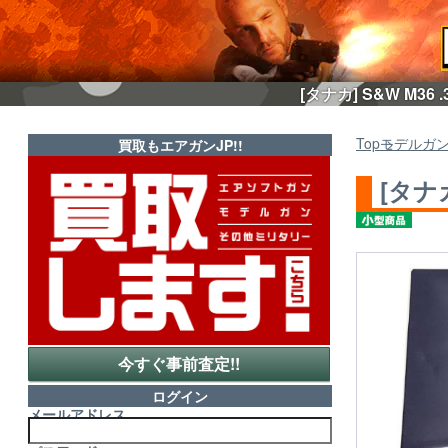
[タナカ] S&W M3
Top
モデルガ
買取もエアガンJP!!
[タナカ
今すぐ事前査定!!
ログイン
メールアドレス