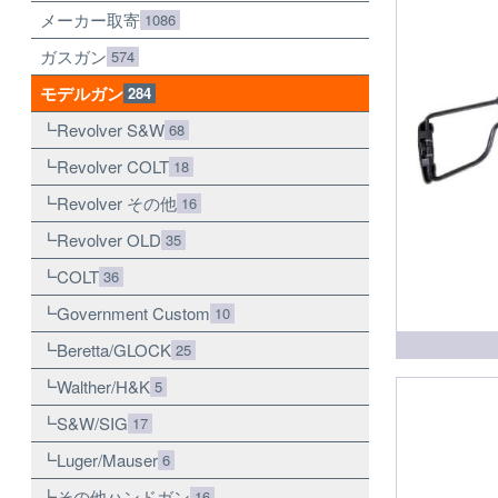
メーカー取寄
1086
ガスガン
574
モデルガン
284
Revolver S&W
68
Revolver COLT
18
Revolver その他
16
Revolver OLD
35
COLT
36
Government Custom
10
Beretta/GLOCK
25
Walther/H&K
5
S&W/SIG
17
Luger/Mauser
6
その他ハンドガン
16