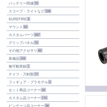
バッテリー関連
70
スコープ・ライトなど
108
SUREFIRE
3
マウント
63
カスタムパーツ
397
グリップパネル
70
その他アクセサリ
80
装備品
104
無可動実銃
1
ナイフ・刀剣類
17
フィギュア・プラモデル
3
セット商品コーナー
20
カスタム品コーナー
174
ビンテージ品コーナー
36