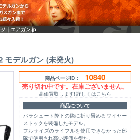
ージ｜エアガン.jp
.2 モデルガン (未発火)
10840
商品ページID：
売り切れ中です。在庫ございません。
高価買取します! 詳しくはこちら
商品について
パラシュート降下の際に折り畳めるワイヤー
ストックを装備したモデル。
フルサイズのライフルを使用できなかった部
隊で使用され高い評価を得た。