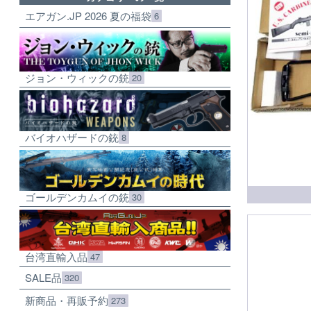
エアガン.JP 2026 夏の福袋
6
ジョン・ウィックの銃
20
バイオハザードの銃
8
ゴールデンカムイの銃
30
台湾直輸入品
47
SALE品
320
新商品・再販予約
273