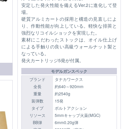
安定した発火性能を備えるVer.2に進化して登
場。
硬質アルミカートの採用と構造の見直しによ
り、作動性能が向上している。軽快な排莢と
強烈なリコイルショックを実現した。
素材にこだわったストックは、オイル仕上げ
による手触りの良い高級ウォールナット製と
なっている。
発火カートリッジ5発が付属。
モデルガンスペック
ブランド
タナカワークス
全長
約640～920mm
重量
約2540g
装弾数
15発
タイプ
ボルトアクション
リソース
5mmキャップ火薬(MGC)
BB弾
6mm0.20g弾