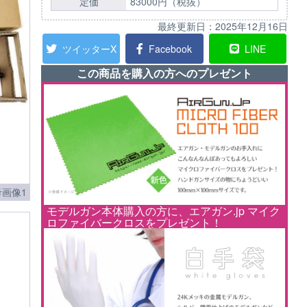
定価
83000円（税抜）
最終更新日：
2025年12月16日
ツイッターX
Facebook
LINE
この商品を購入の方へのプレゼント
画像1
モデルガン本体購入の方に、エアガン.jp マイク
ロファイバークロスをプレゼント！