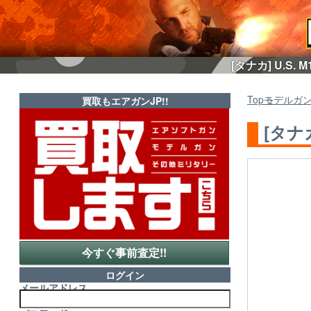
[タナカ] U.S
Top
モデルガ
買取もエアガンJP!!
[タナ
今すぐ事前査定!!
ログイン
メールアドレス