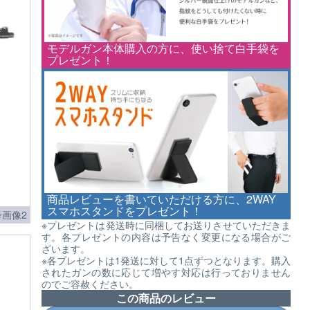
モデルガン本体購入の方に、使い捨て白手袋を
プレゼント！
商品レビューを書いていただける方に、2WAY
スマホスタンドをプレゼント！
画像2
※プレゼントは発送時に同梱してお送りさせていただきま
す。各プレゼントの内容は予告なく変更になる場合がご
ざいます。
※各プレゼントは1発送に対して1点ずつとなります。購入
されたガンの数に応じて増やす対応は行っておりません
のでご容赦ください。
この商品のレビュー