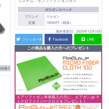
システム：ポンプアクションガス
ガスガンスペック
ブランド
マルゼン
定価
16500円（税抜）
最終更新日：
2025年12月15日
ツイッターX
Facebook
LINE
この商品を購入の方へのプレゼント
画像1
エアソフトガン本体購入の方に、エアガン.jp マ
イクロファイバークロスをプレゼント！