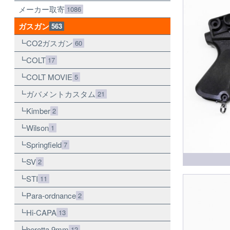
メーカー取寄
1086
ガスガン
563
CO2ガスガン
60
COLT
17
COLT MOVIE
5
ガバメントカスタム
21
Kimber
2
Wilson
1
Springfield
7
SV
2
STI
11
Para-ordnance
2
Hi-CAPA
13
beretta 9mm
12