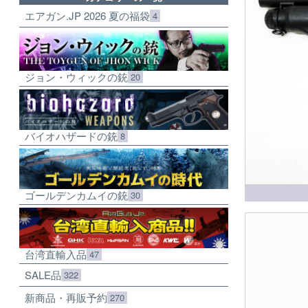
エアガン.JP 2026 夏の福袋
4
ジョン・ウィックの銃
20
バイオハザードの銃
8
ゴールデンカムイの銃
30
台湾直輸入品
47
SALE品
322
新商品・再販予約
270