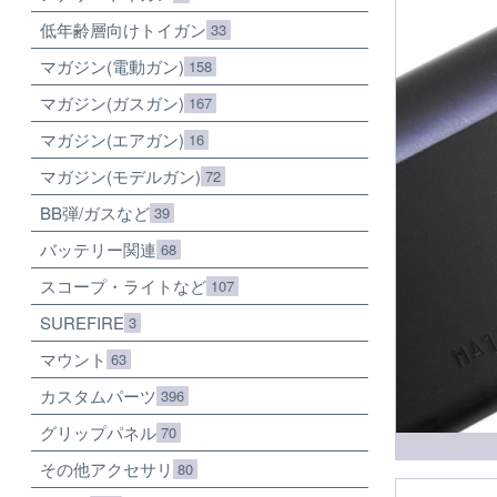
低年齢層向けトイガン
33
マガジン(電動ガン)
158
マガジン(ガスガン)
167
マガジン(エアガン)
16
マガジン(モデルガン)
72
BB弾/ガスなど
39
バッテリー関連
68
スコープ・ライトなど
107
SUREFIRE
3
マウント
63
カスタムパーツ
396
グリップパネル
70
その他アクセサリ
80