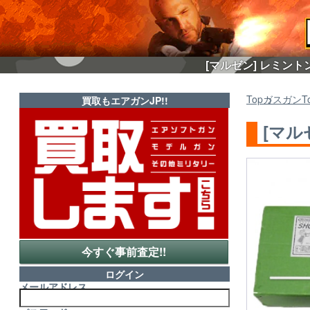
[マルゼン] レミント
Top
ガスガン
T
買取もエアガンJP!!
[マル
今すぐ事前査定!!
ログイン
メールアドレス