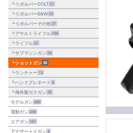
リボルバーCOLT
21
リボルバーS&W
19
リボルバーその他
27
アサルトライフル
156
ライフル
31
サブマシンガン
34
ショットガン
36
ランチャー
13
ハンドグレネード
6
海外製ガスガン
35
モデルガン
280
電動ガン
245
エアガン
151
アナザートイガン
4