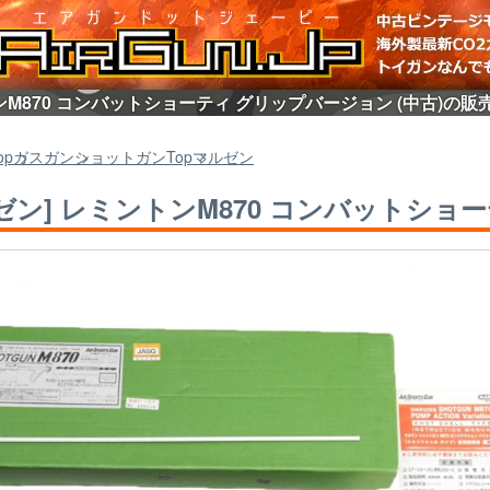
ンM870 コンバットショーティ グリップバージョン (中古)の販
op
ガスガン
ショットガン
Top
マルゼン
ゼン] レミントンM870 コンバットショー