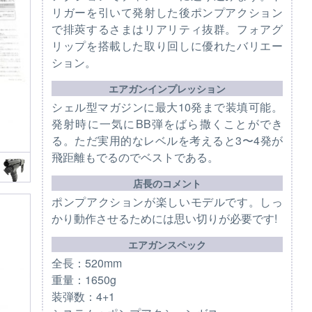
リガーを引いて発射した後ポンプアクション
で排莢するさまはリアリティ抜群。フォアグ
リップを搭載した取り回しに優れたバリエー
ション。
エアガンインプレッション
シェル型マガジンに最大10発まで装填可能。
発射時に一気にBB弾をばら撒くことができ
る。ただ実用的なレベルを考えると3〜4発が
飛距離もでるのでベストである。
店長のコメント
ポンプアクションが楽しいモデルです。しっ
かり動作させるためには思い切りが必要です!
エアガンスペック
全長：520mm
重量：1650g
装弾数：4+1