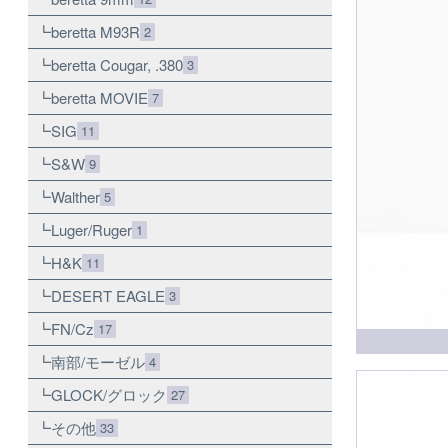
beretta M93R
2
beretta Cougar, .380
3
beretta MOVIE
7
SIG
11
S&W
9
Walther
5
Luger/Ruger
1
H&K
11
DESERT EAGLE
3
FN/Cz
17
南部/モーゼル
4
GLOCK/グロック
27
その他
33