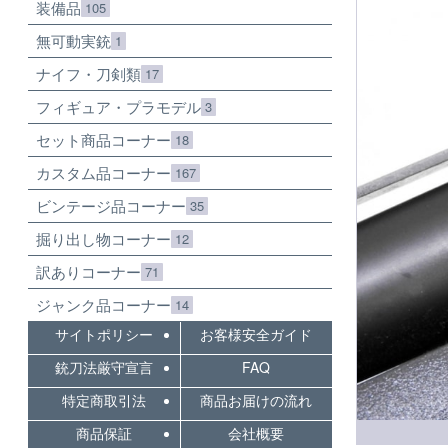
装備品
105
無可動実銃
1
ナイフ・刀剣類
17
フィギュア・プラモデル
3
セット商品コーナー
18
カスタム品コーナー
167
ビンテージ品コーナー
35
掘り出し物コーナー
12
訳ありコーナー
71
ジャンク品コーナー
14
サイトポリシー
お客様安全ガイド
銃刀法厳守宣言
FAQ
特定商取引法
商品お届けの流れ
商品保証
会社概要