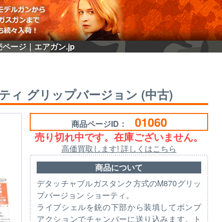
売ページ｜エアガン.jp
ティ グリップバージョン (中古)
01060
商品ページID：
売り切れ中です。在庫ございません。
高価買取します! 詳しくはこちら
商品について
デタッチャブルガスタンク方式のM870グリッ
プバージョン ショーティ。
ライブシェルを銃の下部から装填してポンプ
アクションでチャンバーに送り込みます。ト