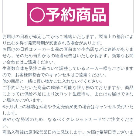
お届けの日程が確定してからご連絡いたします。製造上の都合によ
り已むを得ず発売時期が変更される場合があります。
お届けの日程はメーカー出荷の直前まで小売店などに連絡がありま
せん。そのため
当店からの経過報告はいたしかねます。
頻繁なお問
い合わせはご遠慮ください。
生産数自体を受注に基づいて調整しているメーカー様もございます
ので、お客様御都合でのキャンセルはご遠慮ください。
他の商品と一緒に買い物かごに入れないでください。
ご予約いただいた商品の確保に可能な限り務めておりますが、商品
によっては供給不足により次ロット生産待ち、またはお届けできな
い場合がございます。
6ヶ月以上の極端な延期や予定売価変更の場合はキャンセル受付いた
します。
速やかな発送のため、なるべくクレジットカードでご注文くださ
い。
商品入荷後は原則2営業日内に発送します。お届け希望日等ございま