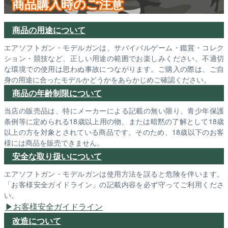
商品購入時のご注意
商品の用途について
エアソフトガン・モデルガンは、サバイバルゲーム・鑑賞・コレク
ション・競技など、正しい用途の範囲でお楽しみください。不適切
な環境での使用は思わぬ事故につながります。ご購入の際は、ご自
身の用途に合ったモデルかどうかをあらかじめご確認ください。
商品の年齢制限について
当店の販売品は、特にメーカーによる記載の無い限り、青少年保護
条例等に定められる18歳以上用の物、または暗黙の了解として18歳
以上の方を対象とされている商品です。そのため、18歳以下のお客
様には商品を販売できません。
安全な取り扱いについて
エアソフトガン・モデルガンは使用方法を誤ると危険を伴います。
「お客様安全ガイドライン」の記載内容を必ず守ってご利用くださ
い。
お客様安全ガイドライン
改造について