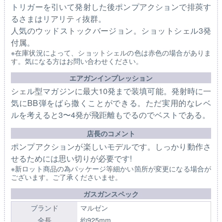
トリガーを引いて発射した後ポンプアクションで排莢す
るさまはリアリティ抜群。
人気のウッドストックバージョン。ショットシェル3発
付属。
※在庫状況によって、ショットシェルの色は赤色の場合がありま
す。気になる方はお問い合わせください。
エアガンインプレッション
シェル型マガジンに最大10発まで装填可能。発射時に一
気にBB弾をばら撒くことができる。ただ実用的なレベ
ルを考えると3〜4発が飛距離もでるのでベストである。
店長のコメント
ポンプアクションが楽しいモデルです。しっかり動作さ
せるためには思い切りが必要です!
※新ロット商品の為パッケージ等細かい箇所が変更になる場合が
ございます。ご了承くださいませ。
ガスガンスペック
ブランド
マルゼン
全長
約925mm