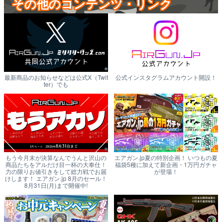
その他のコンテンツ・リンク
最新商品のお知らせなどは公式X（Twit
公式インスタグラムアカウント開設！
ter）でも
もう今月末が決算なんでうんと沢山の
エアガン.jp夏の特別企画！ いつもの夏
商品たちをアルだけ目一杯の大奉仕！
福袋5種に加えて新企画・1万円ガチャ
力の限りお値引きをして総力戦でお届
が登場！
けします！ エアガン.jp 8月のセール！
8月31日(月)まで開催中!