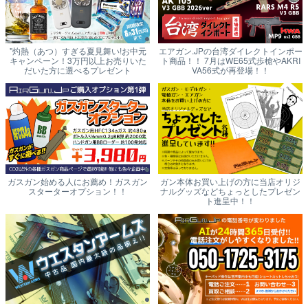
"灼熱（あつ）すぎる夏見舞い!お中元
エアガン.JPの台湾ダイレクトインポー
キャンペーン！3万円以上お売りいた
ト商品！！ 7月はWE65式歩槍やAKRI
だいた方に選べるプレゼント
VA56式が再登場！！
ガスガン始める人にお薦め！ガスガン
ガン本体お買い上げの方に当店オリジ
スターターオプション！！
ナルグッズなどちょっとしたプレゼン
ト進呈中！！