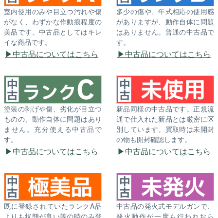
室内使用のみや目立つ汚れや傷
多少の傷や、年式相応の使用感
がなく、わずかな作動痕程度の
がありますが、動作自体に問題
美品です。中古品としてはキレ
はありません。普通の中古品で
イな商品です。
す。
中古品についてはこちら
中古品についてはこちら
塗装の剥げや傷、劣化が目立つ
新品同様の中古品です。正規流
ものの、動作自体に問題はあり
通で仕入れた新品とは厳密に区
ません。充分使える中古品で
別しています。買取時は未開封
す。
の物も開封確認します。
中古品についてはこちら
中古品についてはこちら
既に登録されていたランクA品
中古品の発火式モデルガンで、
よりも状態が良い等の時のみ登
発火動作が一度も行われおら