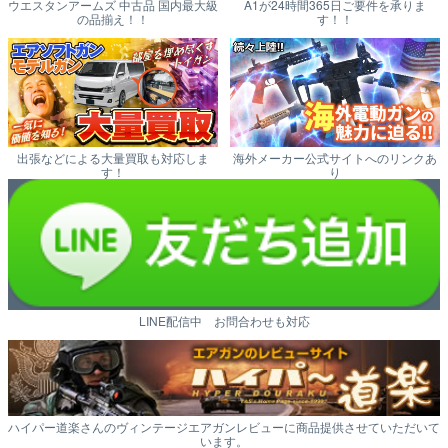
ウエスタンアームズ 中古品 国内最大級
A1が24時間365日ご要件を承りま
の品揃え！！
す！！
出張などによる大量買取も対応しま
海外メーカー公式サイトへのリンクあ
す！
り
LINE配信中 お問合わせも対応
ハイパー道楽さんのヴィンテージエアガンレビューに商品提供させていただいて
います。