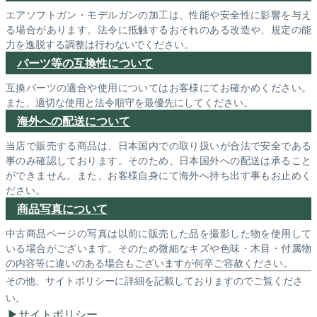
エアソフトガン・モデルガンの加工は、性能や安全性に影響を与え
る場合があります。法令に抵触するおそれのある改造や、規定の能
力を逸脱する調整は行わないでください。
パーツ等の互換性について
互換パーツの適合や使用についてはお客様にてお確かめください。
また、適切な使用と法令順守を最優先にしてください。
海外への配送について
当店で販売する商品は、日本国内での取り扱いが合法で安全である
事のみ確認しております。そのため、日本国外への配送は承ること
ができません。また、お客様自身にて海外へ持ち出す事もお止めく
ださい。
商品写真について
中古商品ページの写真は以前に販売した品を撮影した物を使用して
いる場合がございます。そのため微細なキズや色味・木目・付属物
の内容等に違いのある場合もございますが何卒ご容赦ください。
その他、サイトポリシーに詳細を記載しておりますのでご覧くださ
い。
サイトポリシー