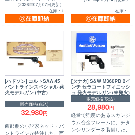
（2026年07月07日更新）
在庫：1
在庫：1
[タナカ] S&W M360PD 2イ
[ハドソン] コルトSAA.45
ンチ セラコートフィニッシ
バントラインスペシャル 発
ュ 発火モデルガン (未発火)
火モデルガン (中古)
販売価格(税込)
販売価格(税込)
28,980
円
32,980
円
軽量で強度のあるスカンジ
ウム合金フレームに、チタ
西部劇の小説家ネッド・バ
ンシリンダーを装備した、
ントラインが特注した、西