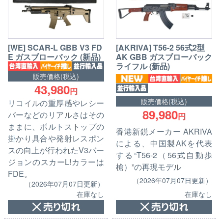
[WE] SCAR-L GBB V3 FD
[AKRIVA] T56-2 56式2型
E ガスブローバック (新品)
AK GBB ガスブローバック
ライフル (新品)
販売価格(税込)
43,980
円
販売価格(税込)
リコイルの重厚感やレシー
89,980
バーなどのリアルさはその
円
ままに、ボルトストップの
香港新鋭メーカー AKRIVA
掛かり具合や発射レスポン
による、中国製AKを代表
スの向上が行われたV3バー
する“T56-2（56式自動歩
ジョンのスカーL!カラーは
槍）”の再現モデル
FDE。
（2026年07月07日更新）
（2026年07月07日更新）
在庫なし
在庫なし