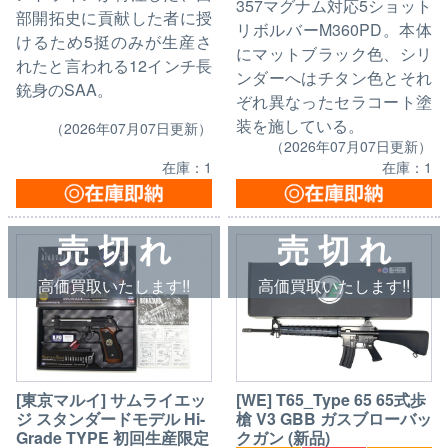
357マグナム対応5ショット
部開拓史に貢献した者に授
リボルバーM360PD。本体
けるため5挺のみが生産さ
にマットブラック色、シリ
れたと言われる12インチ長
ンダーへはチタン色とそれ
銃身のSAA。
ぞれ異なったセラコート塗
装を施している。
（2026年07月07日更新）
（2026年07月07日更新）
在庫：1
在庫：1
売 切 れ
売 切 れ
高価買取いたします!!
高価買取いたします!!
[東京マルイ] サムライエッ
[WE] T65_Type 65 65式歩
ジ スタンダードモデル Hi-
槍 V3 GBB ガスブローバッ
Grade TYPE 初回生産限定
クガン (新品)