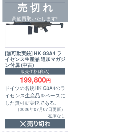
売 切 れ
高価買取いたします!!
[無可動実銃] HK G3A4 ラ
イセンス生産品 追加マガジ
ン付属 (中古)
販売価格(税込)
199,800
円
ドイツの名銃HK G3A4のラ
イセンス生産品をベースに
した無可動実銃である。
（2026年07月07日更新）
在庫なし