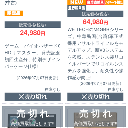
(中古)
販売価格(税込)
64,980
円
販売価格(税込)
WE-TECHのM4GBBシリー
24,980
円
ズ。中華民国(台湾)軍正式
採用アサルトライフルをモ
ゲーム「バイオハザード0
デルアップ。新V3システム
HDリマスター」発売記念
を搭載、ステンレス製リコ
初回生産分、特別デザイン
イルパーツでリコイルシス
パッケージ仕様!
テムを強化し、耐久性や操
作感が向上!
（2026年07月07日更新）
（2026年07月07日更新）
在庫なし
在庫なし
売 切 れ
売 切 れ
高価買取いたします!!
高価買取いたします!!