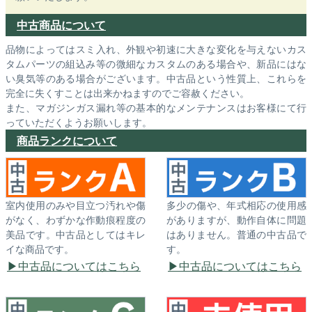
中古商品について
品物によってはスミ入れ、外観や初速に大きな変化を与えないカス
タムパーツの組込み等の微細なカスタムのある場合や、新品にはな
い臭気等のある場合がございます。中古品という性質上、これらを
完全に失くすことは出来かねますのでご容赦ください。
また、マガジンガス漏れ等の基本的なメンテナンスはお客様にて行
っていただくようお願いします。
商品ランクについて
室内使用のみや目立つ汚れや傷
多少の傷や、年式相応の使用感
がなく、わずかな作動痕程度の
がありますが、動作自体に問題
美品です。中古品としてはキレ
はありません。普通の中古品で
イな商品です。
す。
中古品についてはこちら
中古品についてはこちら