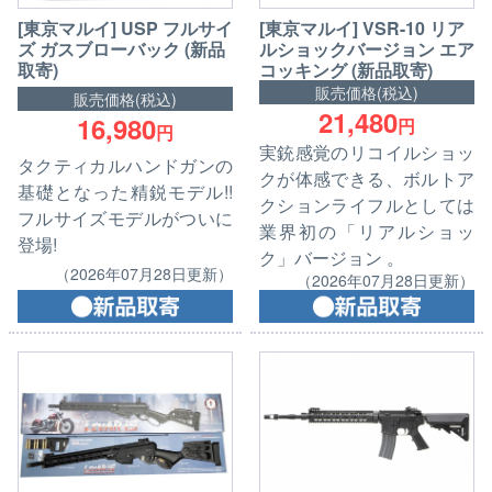
[東京マルイ] USP フルサイ
[東京マルイ] VSR-10 リア
ズ ガスブローバック (新品
ルショックバージョン エア
取寄)
コッキング (新品取寄)
販売価格(税込)
販売価格(税込)
21,480
16,980
円
円
実銃感覚のリコイルショッ
タクティカルハンドガンの
クが体感できる、ボルトア
基礎となった精鋭モデル!!
クションライフルとしては
フルサイズモデルがついに
業界初の「リアルショッ
登場!
ク」バージョン 。
（2026年07月28日更新）
（2026年07月28日更新）