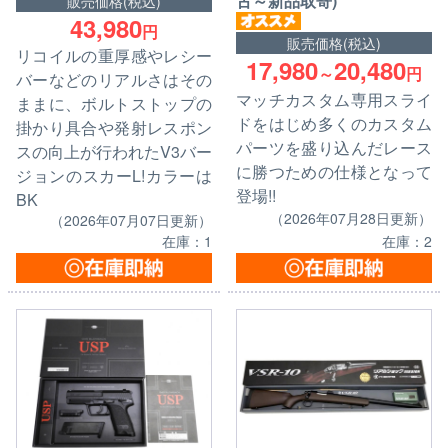
古～新品取寄)
販売価格(税込)
43,980
円
販売価格(税込)
リコイルの重厚感やレシー
17,980
20,480
～
円
バーなどのリアルさはその
マッチカスタム専用スライ
ままに、ボルトストップの
ドをはじめ多くのカスタム
掛かり具合や発射レスポン
パーツを盛り込んだレース
スの向上が行われたV3バー
に勝つための仕様となって
ジョンのスカーL!カラーは
登場!!
BK
（2026年07月28日更新）
（2026年07月07日更新）
在庫：1
在庫：2