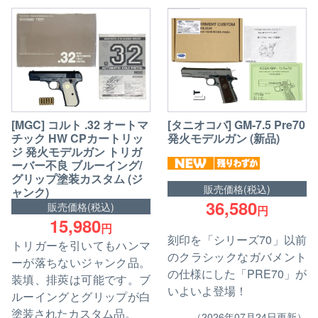
[MGC] コルト .32 オートマ
[タニオコバ] GM-7.5 Pre70
チック HW CPカートリッ
発火モデルガン (新品)
ジ 発火モデルガン トリガ
ーバー不良 ブルーイング/
グリップ塗装カスタム (ジ
販売価格(税込)
ャンク)
36,580
販売価格(税込)
円
15,980
円
刻印を「シリーズ70」以前
トリガーを引いてもハンマ
のクラシックなガバメント
ーが落ちないジャンク品。
の仕様にした「PRE70」が
装填、排莢は可能です。ブ
いよいよ登場！
ルーイングとグリップが白
塗装されたカスタム品。
（2026年07月24日更新）