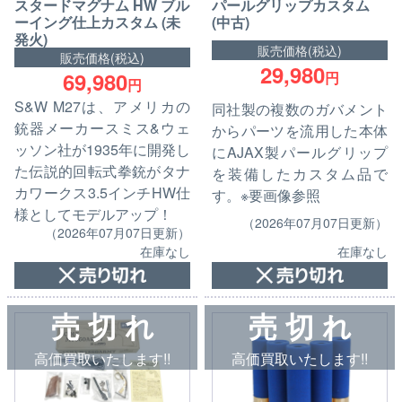
スタードマグナム HW ブル
パールグリップカスタム
ーイング仕上カスタム (未
(中古)
発火)
販売価格(税込)
販売価格(税込)
29,980
69,980
円
円
S&W M27は、アメリカの
同社製の複数のガバメント
銃器メーカースミス&ウェ
からパーツを流用した本体
ッソン社が1935年に開発し
にAJAX製パールグリップ
た伝説的回転式拳銃がタナ
を装備したカスタム品で
カワークス3.5インチHW仕
す。※要画像参照
様としてモデルアップ！
（2026年07月07日更新）
（2026年07月07日更新）
在庫なし
在庫なし
売 切 れ
売 切 れ
高価買取いたします!!
高価買取いたします!!