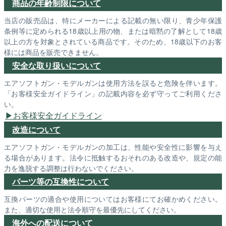
商品の年齢制限について
当店の販売品は、特にメーカーによる記載の無い限り、青少年保護
条例等に定められる18歳以上用の物、または暗黙の了解として18歳
以上の方を対象とされている商品です。そのため、18歳以下のお客
様には商品を販売できません。
安全な取り扱いについて
エアソフトガン・モデルガンは使用方法を誤ると危険を伴います。
「お客様安全ガイドライン」の記載内容を必ず守ってご利用くださ
い。
お客様安全ガイドライン
改造について
エアソフトガン・モデルガンの加工は、性能や安全性に影響を与え
る場合があります。法令に抵触するおそれのある改造や、規定の能
力を逸脱する調整は行わないでください。
パーツ等の互換性について
互換パーツの適合や使用についてはお客様にてお確かめください。
また、適切な使用と法令順守を最優先にしてください。
海外への配送について