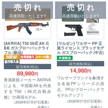
売 切 れ
売 切 れ
高価買取いたします!!
高価買取いたします!!
[AKRIVA] T56 56式 AK G
[マルゼン] ワルサー PP 正
BB ガスブローバックライ
規ライセンス ブラックモデ
フル (新品)
ル ガスブローバック (中古)
販売価格(税込)
販売価格(税込)
14,980
円
89,980
円
ワルサーブランドを象徴す
香港新鋭メーカー AKRIVA
る名銃PPシリーズの原
による、中国製AKを代表
点、PPがブローバックで
する“T56（56式自動歩
モデルアップ！
槍）”の再現モデル
（2026年07月07日更新）
（2026年07月07日更新）
在庫なし
在庫なし