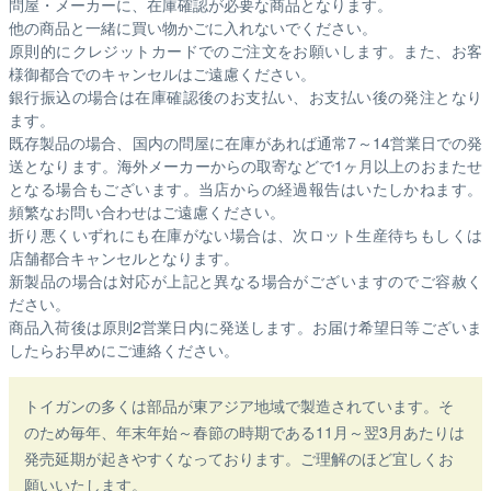
問屋・メーカーに、在庫確認が必要な商品となります。
他の商品と一緒に買い物かごに入れないでください。
原則的にクレジットカードでのご注文をお願いします。また、お客
様御都合でのキャンセルはご遠慮ください。
銀行振込の場合は在庫確認後のお支払い、お支払い後の発注となり
ます。
既存製品の場合、国内の問屋に在庫があれば通常7～14営業日での発
送となります。海外メーカーからの取寄などで1ヶ月以上のおまたせ
となる場合もございます。
当店からの経過報告はいたしかねます。
頻繁なお問い合わせはご遠慮ください。
折り悪くいずれにも在庫がない場合は、次ロット生産待ちもしくは
店舗都合キャンセルとなります。
新製品の場合は対応が上記と異なる場合がございますのでご容赦く
ださい。
商品入荷後は原則2営業日内に発送します。お届け希望日等ございま
したらお早めにご連絡ください。
トイガンの多くは部品が東アジア地域で製造されています。そ
のため毎年、年末年始～春節の時期である11月～翌3月あたりは
発売延期が起きやすくなっております。ご理解のほど宜しくお
願いいたします。