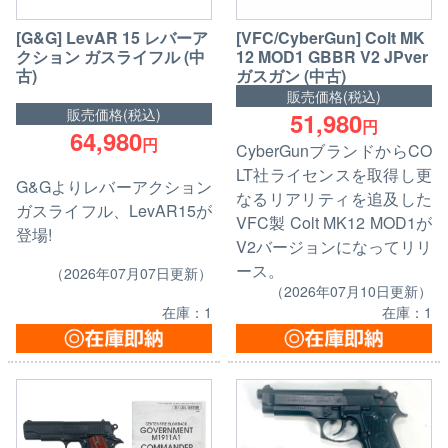
[G&G] LevAR 15 レバーア
[VFC/CyberGun] Colt MK
クション ガスライフル (中
12 MOD1 GBBR V2 JPver
古)
ガスガン (中古)
販売価格(税込)
販売価格(税込)
51,980
円
64,980
円
CyberGunブランドからCO
LT社ライセンスを取得し更
G&Gよりレバーアクション
なるリアリティを追及した
ガスライフル、LevAR15が
VFC製 Colt MK12 MOD1が
登場!
V2バージョンになってリリ
ース。
（2026年07月07日更新）
（2026年07月10日更新）
在庫：1
在庫：1