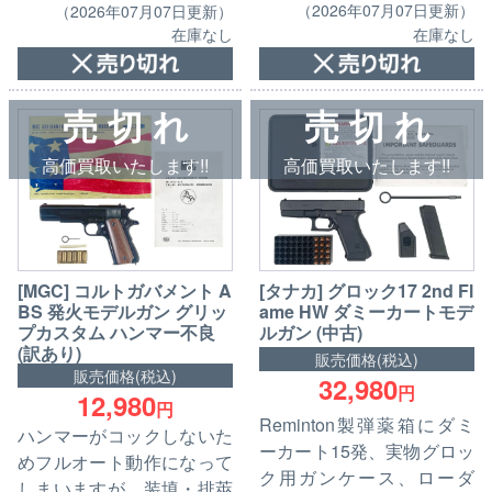
（2026年07月07日更新）
（2026年07月07日更新）
在庫なし
在庫なし
売 切 れ
売 切 れ
高価買取いたします!!
高価買取いたします!!
[MGC] コルトガバメント A
[タナカ] グロック17 2nd Fl
BS 発火モデルガン グリッ
ame HW ダミーカートモデ
プカスタム ハンマー不良
ルガン (中古)
(訳あり)
販売価格(税込)
販売価格(税込)
32,980
円
12,980
円
Reminton製弾薬箱にダミ
ハンマーがコックしないた
ーカート15発、実物グロッ
めフルオート動作になって
ク用ガンケース、ローダ
しまいますが、装填・排莢