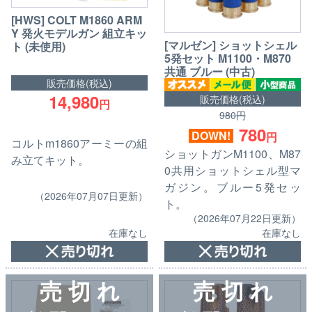
[HWS] COLT M1860 ARM
Y 発火モデルガン 組立キッ
[マルゼン] ショットシェル
ト (未使用)
5発セット M1100・M870
共通 ブルー (中古)
販売価格(税込)
14,980
販売価格(税込)
円
980円
780
DOWN!
円
コルトm1860アーミーの組
ショットガンM1100、M87
み立てキット。
0共用ショットシェル型マ
ガジン。ブルー5発セッ
（2026年07月07日更新）
ト。
（2026年07月22日更新）
在庫なし
在庫なし
売 切 れ
売 切 れ