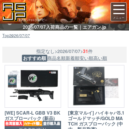
2026/07/07入荷商品の一覧｜エアガン.jp
Top
2026/07/07
指定なし>2026/07/07>
31
件
おすすめ順
商品名順
新着順
安い順
高い順
[WE] SCAR-L GBB V3 BK
[東京マルイ] ハイキャパ5.1
ガスブローバック (新品)
ゴールドマッチ/GOLD MA
TCH ガスブローバック (中