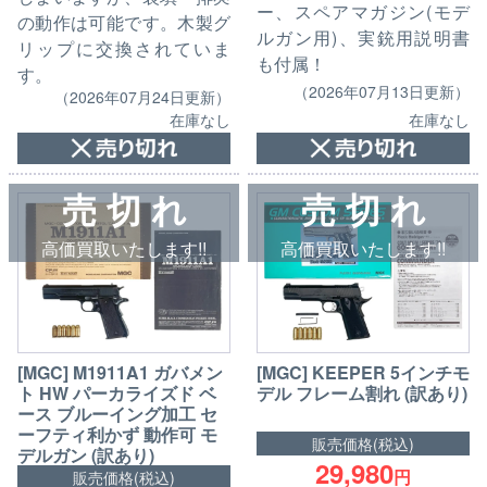
ー、スペアマガジン(モデ
の動作は可能です。木製グ
ルガン用)、実銃用説明書
リップに交換されていま
も付属！
す。
（2026年07月13日更新）
（2026年07月24日更新）
在庫なし
在庫なし
売 切 れ
売 切 れ
高価買取いたします!!
高価買取いたします!!
[MGC] M1911A1 ガバメン
[MGC] KEEPER 5インチモ
ト HW パーカライズド ベ
デル フレーム割れ (訳あり)
ース ブルーイング加工 セ
ーフティ利かず 動作可 モ
販売価格(税込)
デルガン (訳あり)
29,980
円
販売価格(税込)