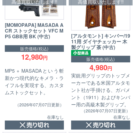
高価買取いたします!!
高価買取いたします!!
[MOMOPAPA] MASADA A
CR ストックセット VFC M
[アルタモント] キンバー/19
P5 GBB用 BK (中古)
11用 ダイヤチェッカー 木
製グリップ 茶 (中古)
販売価格(税込)
12,980
円
販売価格(税込)
4,980
円
MP5 + MASADAという斬
実銃用グリップのトップメ
新かつ現代的なキメラ・ラ
ーカーである米国アルタモ
イフルを実現する、カスタ
ント社が手掛ける、ガバメ
ムストックセット。
ント（1911）およびキンバ
ー用の高級木製グリップ。
（2026年07月07日更新）
（2026年07月07日更新）
在庫なし
在庫なし