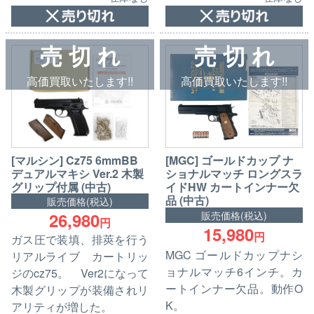
売 切 れ
売 切 れ
高価買取いたします!!
高価買取いたします!!
[マルシン] Cz75 6mmBB
[MGC] ゴールドカップ ナ
デュアルマキシ Ver.2 木製
ショナルマッチ ロングスラ
グリップ付属 (中古)
イドHW カートインナー欠
品 (中古)
販売価格(税込)
26,980
販売価格(税込)
円
15,980
円
ガス圧で装填、排莢を行う
MGC ゴールドカップナシ
リアルライブ カートリッ
ョナルマッチ6インチ。カ
ジのcz75。 Ver2になって
ートインナー欠品。動作O
木製グリップが装備されリ
K。
アリティが増した。