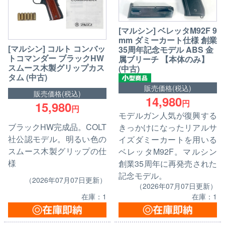
[マルシン] ベレッタM92F 9
mm ダミーカート仕様 創業
[マルシン] コルト コンバッ
35周年記念モデル ABS 金
トコマンダー ブラックHW
属ブリーチ 【本体のみ】
スムース木製グリップカス
(中古)
タム (中古)
販売価格(税込)
販売価格(税込)
14,980
円
15,980
円
モデルガン人気が復興する
ブラックHW完成品。COLT
きっかけになったリアルサ
社公認モデル。明るい色の
イズダミーカートを用いる
スムース木製グリップの仕
ベレッタM92F。マルシン
様
創業35周年に再発売された
記念モデル。
（2026年07月07日更新）
（2026年07月07日更新）
在庫：1
在庫：1