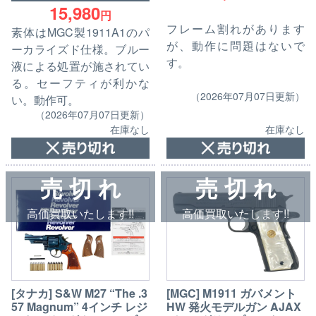
15,980
円
フレーム割れがあります
素体はMGC製1911A1のパ
が、動作に問題はないで
ーカライズド仕様。ブルー
す。
液による処置が施されてい
る。セーフティが利かな
（2026年07月07日更新）
い。動作可。
（2026年07月07日更新）
在庫なし
在庫なし
売 切 れ
売 切 れ
高価買取いたします!!
高価買取いたします!!
[タナカ] S&W M27 “The .3
[MGC] M1911 ガバメント
57 Magnum” 4インチ レジ
HW 発火モデルガン AJAX