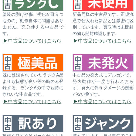
塗装の剥げや傷、劣化が目立つ
新品同様の中古品です。正規流
ものの、動作自体に問題はあり
通で仕入れた新品とは厳密に区
ません。充分使える中古品で
別しています。買取時は未開封
す。
の物も開封確認します。
中古品についてはこちら
中古品についてはこちら
既に登録されていたランクA品
中古品の発火式モデルガンで、
よりも状態が良い等の時のみ登
発火動作が一度も行われおら
録する、ランクAの中でも特に
ず、発火に伴うダメージの懸念
きれいな中古品です。
がない物です。
中古品についてはこちら
中古品についてはこちら
動作不良や不足パーツがありま
壊れています。自己責任でご利