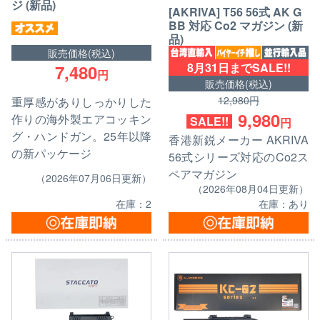
ジ (新品)
[AKRIVA] T56 56式 AK G
BB 対応 Co2 マガジン (新
品)
販売価格(税込)
8月31日までSALE!!
7,480
円
販売価格(税込)
12,980円
重厚感がありしっかりした
9,980
作りの海外製エアコッキン
SALE!!
円
グ・ハンドガン。25年以降
香港新鋭メーカー AKRIVA
の新パッケージ
56式シリーズ対応のCo2ス
ペアマガジン
（2026年07月06日更新）
（2026年08月04日更新）
在庫：2
在庫：あり