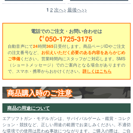
1
2
次へ>
最後へ>>
電話でのご注文・お問い合わせは
050-1725-3175
自動音声にて
24
時間
365
日受付します。商品ページIDやご注文
の注文番号など、
お伝えいただく必要のある内容をあらかじめ
ご準備
ください。営業時間内にスタッフがご対応します。SMS
（ショートメッセージ）でのご案内となる場合がありますの
で、スマホ・携帯からおかけください。
詳しくはこちら
商品購入時のご注意
商品の用途について
エアソフトガン・モデルガンは、サバイバルゲーム・鑑賞・コレク
ション・競技など、正しい用途の範囲でお楽しみください。不適切
な環境での使用は思わぬ事故につながります。ご購入の際は、ご自