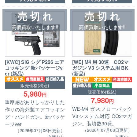
売 切 れ
売 切 れ
高価買取いたします!!
高価買取いたします!!
[KWC] SIG シグ P226 エア
[WE] M4 用 30連 CO2マ
コッキング 新パッケージv
ガジン V3 システム用 BK
er (新品)
(新品)
販売価格(税込)
5,980
販売価格(税込)
円
7,980
円
重厚感がありしっかりした
WE-M4 ガスブローバック
作りの海外製エアコッキン
V3システム対応 CO2マガ
グ・ハンドガン。新パッケ
ジン。装填数30発。
ージver
（2026年07月06日更新）
（2026年07月06日更新）
在庫なし
在庫なし