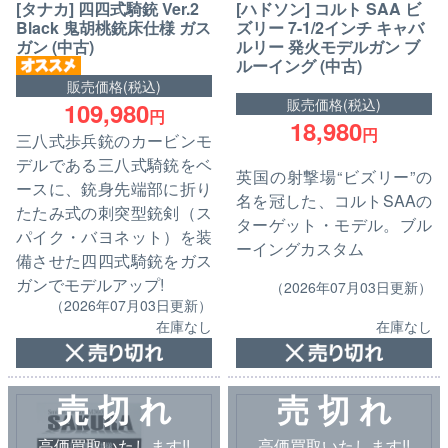
[タナカ] 四四式騎銃 Ver.2
[ハドソン] コルト SAA ビ
Black 鬼胡桃銃床仕様 ガス
ズリー 7-1/2インチ キャバ
ガン (中古)
ルリー 発火モデルガン ブ
ルーイング (中古)
販売価格(税込)
販売価格(税込)
109,980
円
18,980
円
三八式歩兵銃のカービンモ
デルである三八式騎銃をベ
英国の射撃場“ビズリー”の
ースに、銃身先端部に折り
名を冠した、コルトSAAの
たたみ式の刺突型銃剣（ス
ターゲット・モデル。ブル
パイク・バヨネット）を装
ーイングカスタム
備させた四四式騎銃をガス
ガンでモデルアップ!
（2026年07月03日更新）
（2026年07月03日更新）
在庫なし
在庫なし
売 切 れ
売 切 れ
高価買取いたします!!
高価買取いたします!!