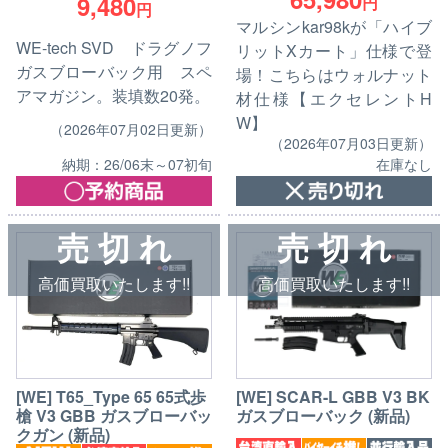
9,480
円
円
マルシンkar98kが「ハイブ
WE-tech SVD ドラグノフ
リットXカート」仕様で登
ガスブローバック用 スペ
場！こちらはウォルナット
アマガジン。装填数20発。
材仕様【エクセレントH
W】
（2026年07月02日更新）
（2026年07月03日更新）
納期：26/06末～07初旬
在庫なし
売 切 れ
売 切 れ
高価買取いたします!!
高価買取いたします!!
[WE] T65_Type 65 65式歩
[WE] SCAR-L GBB V3 BK
槍 V3 GBB ガスブローバッ
ガスブローバック (新品)
クガン (新品)