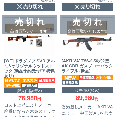
売 切 れ
売 切 れ
高価買取いたします!!
高価買取いたします!!
[WE] ドラグノフ SVD アル
[AKRIVA] T56-2 56式2型
ミ&オリジナルウッドスト
AK GBB ガスブローバック
ック (新品予約受付中! 特典
ライフル (新品)
あり)
販売価格(税込)
販売価格(税込)
89,980
76,980
円
円
コスト上昇によりメーカー
香港新鋭メーカー AKRIVA
廃番になった木製ストック
による、中国製AKを代表