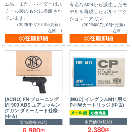
ム品。また、ハイダーはス
有名なM24から派生したモ
チール製のものに換装され
デルを再現したボルトアク
ています。
ションエアガン。
（2026年07月03日更新）
（2026年07月03日更新）
在庫：1
在庫：1
[ACRO] FN ブローニング
[MGC] イングラムM11用 C
M1900 ABS エアコッキン
P-HWカートリッジ (中古)
グガン ダミーカート仕様
(中古)
販売価格(税込)
販売価格(税込)
2,380
6,980
円
円