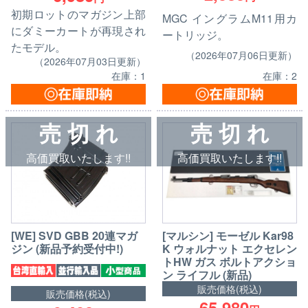
初期ロットのマガジン上部
MGC イングラムM11用カ
にダミーカートが再現され
ートリッジ。
たモデル。
（2026年07月06日更新）
（2026年07月03日更新）
在庫：1
在庫：2
売 切 れ
売 切 れ
高価買取いたします!!
高価買取いたします!!
[WE] SVD GBB 20連マガ
[マルシン] モーゼル Kar98
ジン (新品予約受付中!)
K ウォルナット エクセレン
トHW ガス ボルトアクショ
ン ライフル (新品)
販売価格(税込)
販売価格(税込)
65,980