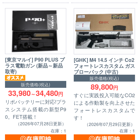
[東京マルイ] P90 PLUS プ
[GHK] M4 14.5 インチ Co2
ラス電動ガン (新品～新品
フォートレスカスタム ガス
取寄)
ブローバック (中古)
販売価格(税込)
89,800
販売価格(税込)
円
33,980
34,480
～
円
すぐに実践投入可能なCO2
リポバッテリーに対応!プラ
による作動製を向上させた
スシステム搭載の新型P9
フォートレスカスタムで
0。FET搭載！
す！
（2026年07月28日更新）
（2026年07月29日更新）
在庫：1
在庫：1