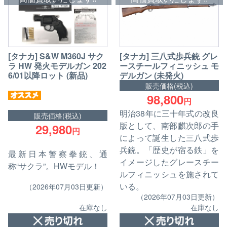
[タナカ] S&W M360J サク
[タナカ] 三八式歩兵銃 グレ
ラ HW 発火モデルガン 202
ースチールフィニッシュ モ
6/01以降ロット (新品)
デルガン (未発火)
販売価格(税込)
98,800
円
明治38年に三十年式の改良
販売価格(税込)
版として、南部麒次郎の手
29,980
円
によって誕生した三八式歩
兵銃。「歴史が宿る鉄」を
最新日本警察拳銃、通
イメージしたグレースチー
称“サクラ”。HWモデル！
ルフィニッシュを施されて
いる。
（2026年07月03日更新）
（2026年07月03日更新）
在庫なし
在庫なし