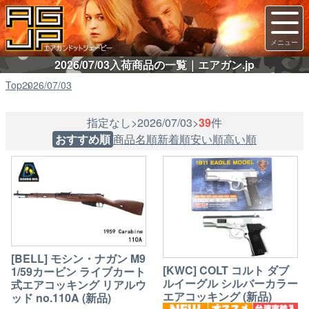
2026/07/03入荷商品の一覧｜エアガン.jp
Top
2026/07/03
指定なし>2026/07/03>
39
件
おすすめ順
商品名順
新着順
安い順
高い順
[BELL] モシン・ナガン M9
[KWC] COLT コルト ダブ
1/59カービン ライブカート
ルイーグル シルバーカラー
式エアコッキング リアルウ
エアコッキング (新品)
ッド no.110A (新品)