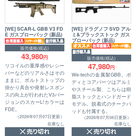
[WE] SCAR-L GBB V3 FD
[WE] ドラグノフ SVD アル
E ガスブローバック (新品)
ミ&ブラックストック ガス
ブローバック (新品)
販売価格(税込)
43,980
円
販売価格(税込)
47,980
リコイルの重厚感やレシー
円
バーなどのリアルさはその
We-techの金属製GBB。ボ
ままに、ボルトストップの
ディとコアパーツはアルミ
掛かり具合や発射レスポン
やスチール製、こちらは樹
スの向上が行われたV3バー
脂ストックとハンドガード
ジョンのスカーL!カラーは
モデル。脱着式のチークパ
FDE。
ッドも付属する。
（2026年07月07日更新）
（2026年07月06日更新）
在庫なし
在庫なし