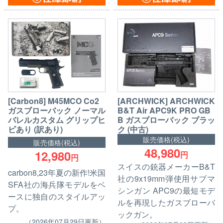
[ARCHWICK] ARCHWICK
[Carbon8] M45MCO Co2
B&T Air APC9K PRO GB
ガスブローバック ノーマル
B ガスブローバック ブラッ
バレルカスタム グリップヒ
ク (中古)
ビあり (訳あり)
販売価格(税込)
販売価格(税込)
48,980
12,980
円
円
スイスの銃器メーカーB&T
carbon8,23年夏の新作!米国
社の9x19mm弾使用サブマ
SFA社の海兵隊モデルをベ
シンガン APC9の最短モデ
ースに独自のスタイルアッ
ルを再現したガスブローバ
プ。
ックガン。
（2026年07月29日更新）