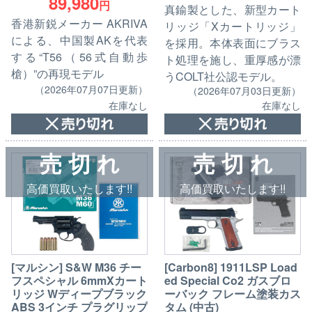
89,980
円
真鍮製とした、新型カート
香港新鋭メーカー AKRIVA
リッジ「Xカートリッジ」
による、中国製AKを代表
を採用。本体表面にブラス
する“T56（56式自動歩
ト処理を施し、重厚感が漂
槍）”の再現モデル
うCOLT社公認モデル。
（2026年07月07日更新）
（2026年07月03日更新）
在庫なし
在庫なし
売 切 れ
売 切 れ
高価買取いたします!!
高価買取いたします!!
[マルシン] S&W M36 チー
[Carbon8] 1911LSP Load
フスペシャル 6mmXカート
ed Special Co2 ガスブロ
リッジ Wディープブラック
ーバック フレーム塗装カス
ABS 3インチ プラグリップ
タム (中古)