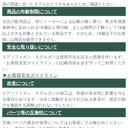
身の用途に合ったモデルかどうかをあらかじめご確認ください。
商品の年齢制限について
当店の販売品は、特にメーカーによる記載の無い限り、青少年保護
条例等に定められる18歳以上用の物、または暗黙の了解として18歳
以上の方を対象とされている商品です。そのため、18歳以下のお客
様には商品を販売できません。
安全な取り扱いについて
エアソフトガン・モデルガンは使用方法を誤ると危険を伴います。
「お客様安全ガイドライン」の記載内容を必ず守ってご利用くださ
い。
お客様安全ガイドライン
改造について
エアソフトガン・モデルガンの加工は、性能や安全性に影響を与え
る場合があります。法令に抵触するおそれのある改造や、規定の能
力を逸脱する調整は行わないでください。
パーツ等の互換性について
互換パーツの適合や使用についてはお客様にてお確かめください。