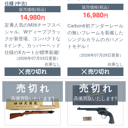
仕様 (中古)
販売価格(税込)
販売価格(税込)
16,980
14,980
円
円
定番人気のM36チーフスペ
Carbon8初アンダーレール
シャル、Wディープブラッ
の無いフレームを装備した
クが新登場。コンパクトな
シングルカラムのガバメン
3インチ。カッパーヘッド
トモデル！
仕様のXカートが標準装備!
（2026年07月29日更新）
（2026年07月03日更新）
在庫なし
在庫なし
売 切 れ
売 切 れ
高価買取いたします!!
高価買取いたします!!