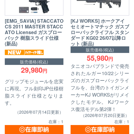
[EMG_SAVIA] STACCATO
[KJ WORKS] ホークアイ
CS 2011 MASTER STACC
セミオートマチック ガスブ
ATO Licensed ガスブロー
ローバックライフル スタン
バック 樹脂スライド仕様
ダード KG02 26/07以降ロ
(新品)
ット (新品)
販売価格(税込)
55,980
円
販売価格(税込)
タニオコバブランドで発売
29,980
円
されたルガー10/22シリー
ズのガスブローバックライ
グリップモジュールを忠実
フルを、台湾のトイガンメ
に再現。フル刻印JP仕様樹
ーカーKJ WORKSがリメイ
脂スライド仕様となりま
クしたモデル。 KJワーク
す。
ス復活モデル第2弾！
（2026年07月14日更新）
（2026年07月20日更新）
在庫：1
在庫：1