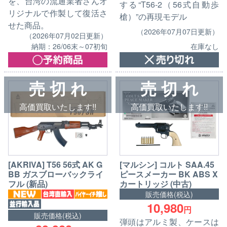
を、台湾の流通業者さんオ
する“T56-2（56式自動歩
リジナルで作製して復活さ
槍）”の再現モデル
せた商品。
（2026年07月07日更新）
（2026年07月02日更新）
在庫なし
納期：26/06末～07初旬
売 切 れ
売 切 れ
高価買取いたします!!
高価買取いたします!!
[AKRIVA] T56 56式 AK G
[マルシン] コルト SAA.45
BB ガスブローバックライ
ピースメーカー BK ABS X
フル (新品)
カートリッジ (中古)
販売価格(税込)
10,980
円
販売価格(税込)
弾頭はアルミ製、ケースは