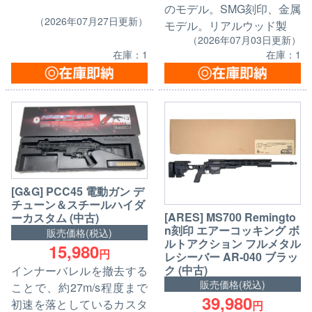
のモデル。SMG刻印、金属
（2026年07月27日更新）
モデル。リアルウッド製
（2026年07月03日更新）
在庫：1
在庫：1
[G&G] PCC45 電動ガン デ
チューン＆スチールハイダ
[ARES] MS700 Remingto
ーカスタム (中古)
n刻印 エアーコッキング ボ
販売価格(税込)
ルトアクション フルメタル
15,980
円
レシーバー AR-040 ブラッ
ク (中古)
インナーバレルを撤去する
販売価格(税込)
ことで、約27m/s程度まで
39,980
初速を落としているカスタ
円