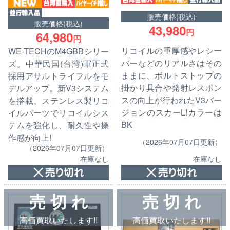
販売価格(税込)
販売価格(税込)
43,980
円
64,980
円
リコイルの重厚感やレシー
WE-TECHのM4GBBシリー
バーなどのリアルさはその
ズ。中華民国(台湾)軍正式
ままに、ボルトストップの
採用アサルトライフルをモ
掛かり具合や発射レスポン
デルアップ。新V3システム
スの向上が行われたV3バー
を搭載、ステンレス製リコ
ジョンのスカーL!カラーは
イルパーツでリコイルシス
BK
テムを強化し、耐久性や操
作感が向上!
（2026年07月07日更新）
（2026年07月07日更新）
在庫なし
在庫なし
売 切 れ
売 切 れ
高価買取いたします!!
高価買取いたします!!