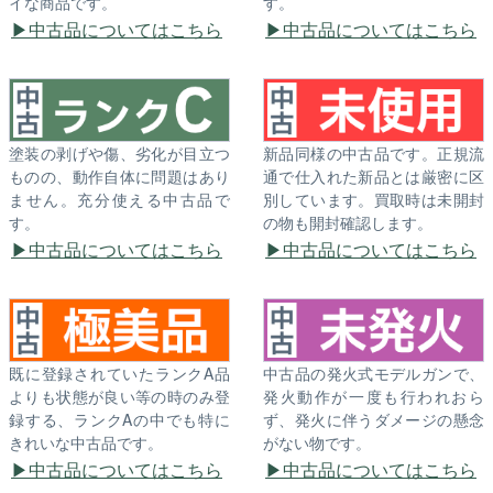
イな商品です。
す。
中古品についてはこちら
中古品についてはこちら
塗装の剥げや傷、劣化が目立つ
新品同様の中古品です。正規流
ものの、動作自体に問題はあり
通で仕入れた新品とは厳密に区
ません。充分使える中古品で
別しています。買取時は未開封
す。
の物も開封確認します。
中古品についてはこちら
中古品についてはこちら
既に登録されていたランクA品
中古品の発火式モデルガンで、
よりも状態が良い等の時のみ登
発火動作が一度も行われおら
録する、ランクAの中でも特に
ず、発火に伴うダメージの懸念
きれいな中古品です。
がない物です。
中古品についてはこちら
中古品についてはこちら