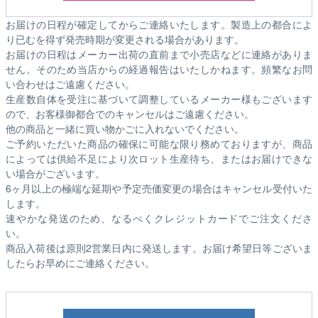
お届けの日程が確定してからご連絡いたします。製造上の都合によ
り已むを得ず発売時期が変更される場合があります。
お届けの日程はメーカー出荷の直前まで小売店などに連絡がありま
せん。そのため
当店からの経過報告はいたしかねます。
頻繁なお問
い合わせはご遠慮ください。
生産数自体を受注に基づいて調整しているメーカー様もございます
ので、お客様御都合でのキャンセルはご遠慮ください。
他の商品と一緒に買い物かごに入れないでください。
ご予約いただいた商品の確保に可能な限り務めておりますが、商品
によっては供給不足により次ロット生産待ち、またはお届けできな
い場合がございます。
6ヶ月以上の極端な延期や予定売価変更の場合はキャンセル受付いた
します。
速やかな発送のため、なるべくクレジットカードでご注文くださ
い。
商品入荷後は原則2営業日内に発送します。お届け希望日等ございま
したらお早めにご連絡ください。