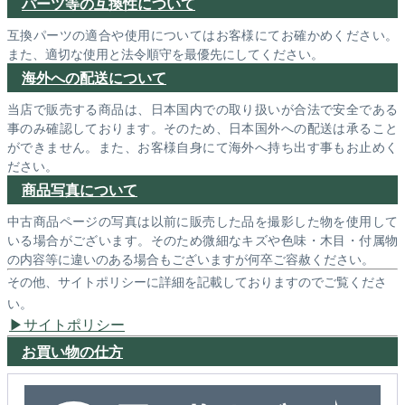
パーツ等の互換性について
互換パーツの適合や使用についてはお客様にてお確かめください。
また、適切な使用と法令順守を最優先にしてください。
海外への配送について
当店で販売する商品は、日本国内での取り扱いが合法で安全である
事のみ確認しております。そのため、日本国外への配送は承ること
ができません。また、お客様自身にて海外へ持ち出す事もお止めく
ださい。
商品写真について
中古商品ページの写真は以前に販売した品を撮影した物を使用して
いる場合がございます。そのため微細なキズや色味・木目・付属物
の内容等に違いのある場合もございますが何卒ご容赦ください。
その他、サイトポリシーに詳細を記載しておりますのでご覧くださ
い。
サイトポリシー
お買い物の仕方