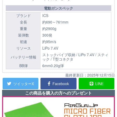
電動ガンスペック
ブランド
ICS
全長
約690～761mm
重量
約2900g
装弾数
300発
初速
約95m/s
リソース
LiPo 7.4V
ストックパイプ収納 / LiPo 7.4V / スティ
バッテリー情報
ック / T型コネクタ
BB弾
6mm0.20g弾
最終更新日：
2025年12月15日
ツイッターX
Facebook
LINE
この商品を購入の方へのプレゼント