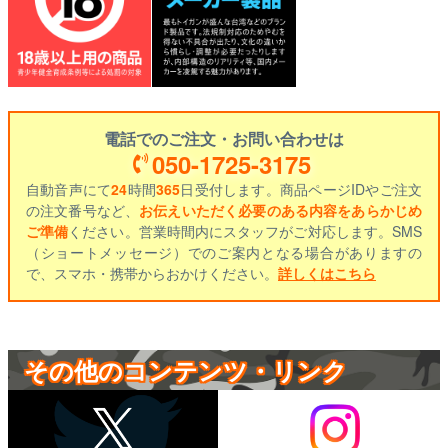
電話でのご注文・お問い合わせは
050-1725-3175
自動音声にて
24
時間
365
日受付します。商品ページIDやご注文
の注文番号など、
お伝えいただく必要のある内容をあらかじめ
ご準備
ください。営業時間内にスタッフがご対応します。SMS
（ショートメッセージ）でのご案内となる場合がありますの
で、スマホ・携帯からおかけください。
詳しくはこちら
その他のコンテンツ・リンク