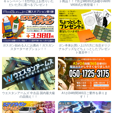
キャンペーン！3万円以上お売りいた
ト商品！！ 7月はWE65式歩槍やAKRI
だいた方に選べるプレゼント
VA56式が再登場！！
ガスガン始める人にお薦め！ガスガン
ガン本体お買い上げの方に当店オリジ
スターターオプション！！
ナルグッズなどちょっとしたプレゼン
ト進呈中！！
ウエスタンアームズ 中古品 国内最大級
A1が24時間365日ご要件を承りま
の品揃え！！
す！！