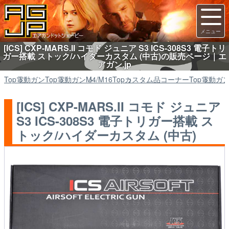
[ICS] CXP-MARS.II コモド ジュニア S3 ICS-308S3 電子トリ
ガー搭載 ストック/ハイダーカスタム (中古)の販売ページ｜エ
アガン.jp
Top
電動ガン
Top
電動ガン
M4/M16
Top
カスタム品コーナー
Top
電動ガ
[ICS] CXP-MARS.II コモド ジュニア
S3 ICS-308S3 電子トリガー搭載 ス
トック/ハイダーカスタム (中古)