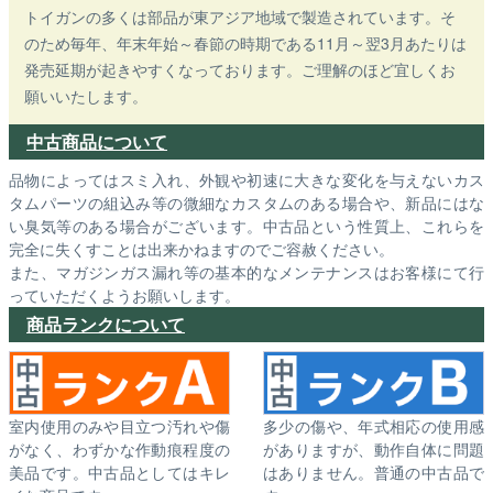
トイガンの多くは部品が東アジア地域で製造されています。そ
のため毎年、年末年始～春節の時期である11月～翌3月あたりは
発売延期が起きやすくなっております。ご理解のほど宜しくお
願いいたします。
中古商品について
品物によってはスミ入れ、外観や初速に大きな変化を与えないカス
タムパーツの組込み等の微細なカスタムのある場合や、新品にはな
い臭気等のある場合がございます。中古品という性質上、これらを
完全に失くすことは出来かねますのでご容赦ください。
また、マガジンガス漏れ等の基本的なメンテナンスはお客様にて行
っていただくようお願いします。
商品ランクについて
室内使用のみや目立つ汚れや傷
多少の傷や、年式相応の使用感
がなく、わずかな作動痕程度の
がありますが、動作自体に問題
美品です。中古品としてはキレ
はありません。普通の中古品で