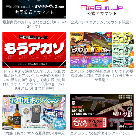
最新商品のお知らせなどは公式X（Twit
公式インスタグラムアカウント開設！
ter）でも
もう今月末が決算なんでうんと沢山の
エアガン.jp夏の特別企画！ いつもの夏
商品たちをアルだけ目一杯の大奉仕！
福袋5種に加えて新企画・1万円ガチャ
力の限りお値引きをして総力戦でお届
が登場！
けします！ エアガン.jp 8月のセール！
8月31日(月)まで開催中!
"灼熱（あつ）すぎる夏見舞い!お中元
エアガン.JPの台湾ダイレクトインポー