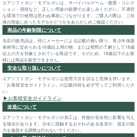
エアソフトガン・モデルガンは、サバイバルゲーム・鑑賞・コレク
ション・競技など、正しい用途の範囲でお楽しみください。不適切
な環境での使用は思わぬ事故につながります。ご購入の際は、ご自
身の用途に合ったモデルかどうかをあらかじめご確認ください。
商品の年齢制限について
当店の販売品は、特にメーカーによる記載の無い限り、青少年保護
条例等に定められる18歳以上用の物、または暗黙の了解として18歳
以上の方を対象とされている商品です。そのため、18歳以下のお客
様には商品を販売できません。
安全な取り扱いについて
エアソフトガン・モデルガンは使用方法を誤ると危険を伴います。
「お客様安全ガイドライン」の記載内容を必ず守ってご利用くださ
い。
お客様安全ガイドライン
改造について
エアソフトガン・モデルガンの加工は、性能や安全性に影響を与え
る場合があります。法令に抵触するおそれのある改造や、規定の能
力を逸脱する調整は行わないでください。