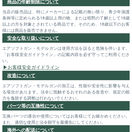
商品の年齢制限について
当店の販売品は、特にメーカーによる記載の無い限り、青少年保護
条例等に定められる18歳以上用の物、または暗黙の了解として18歳
以上の方を対象とされている商品です。そのため、18歳以下のお客
様には商品を販売できません。
安全な取り扱いについて
エアソフトガン・モデルガンは使用方法を誤ると危険を伴います。
「お客様安全ガイドライン」の記載内容を必ず守ってご利用くださ
い。
お客様安全ガイドライン
改造について
エアソフトガン・モデルガンの加工は、性能や安全性に影響を与え
る場合があります。法令に抵触するおそれのある改造や、規定の能
力を逸脱する調整は行わないでください。
パーツ等の互換性について
互換パーツの適合や使用についてはお客様にてお確かめください。
また、適切な使用と法令順守を最優先にしてください。
海外への配送について