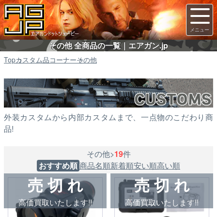
その他 全商品の一覧｜エアガン.jp
Top
カスタム品コーナー
その他
外装カスタムから内部カスタムまで、一点物のこだわり商
品!
その他>
19
件
おすすめ順
商品名順
新着順
安い順
高い順
売 切 れ
売 切 れ
高価買取いたします!!
高価買取いたします!!