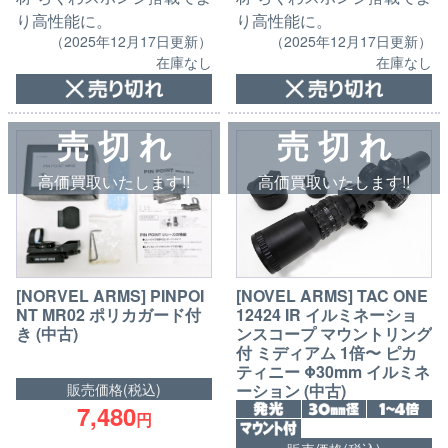
り高性能に。
り高性能に。
（2025年12月17日更新）
（2025年12月17日更新）
在庫なし
在庫なし
売 切 れ
売 切 れ
高価買取いたします!!
高価買取いたします!!
[NORVEL ARMS] PINPOI
[NOVEL ARMS] TAC ONE
NT MR02 ポリカガード付
12424 IR イルミネーショ
き (中古)
ンスコープ マウントリング
付 ミディアム 1倍〜 ピカ
ティニー Φ30mm イルミネ
ーション (中古)
販売価格(税込)
7,480
円