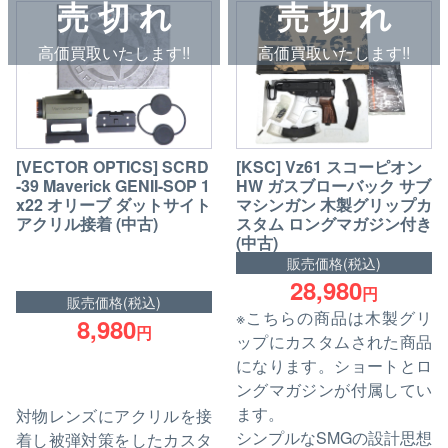
売 切 れ
売 切 れ
高価買取いたします!!
高価買取いたします!!
[VECTOR OPTICS] SCRD
[KSC] Vz61 スコーピオン
-39 Maverick GENII-SOP 1
HW ガスブローバック サブ
x22 オリーブ ダットサイト
マシンガン 木製グリップカ
アクリル接着 (中古)
スタム ロングマガジン付き
(中古)
販売価格(税込)
28,980
円
販売価格(税込)
※こちらの商品は木製グリ
8,980
円
ップにカスタムされた商品
になります。ショートとロ
ングマガジンが付属してい
ます。
対物レンズにアクリルを接
シンプルなSMGの設計思想
着し被弾対策をしたカスタ