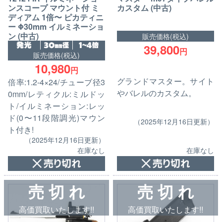
カスタム (中古)
ンスコープ マウント付 ミ
ディアム 1倍〜 ピカティニ
ー Φ30mm イルミネーショ
ン (中古)
販売価格(税込)
39,800
円
販売価格(税込)
10,980
円
グランドマスター。サイト
倍率:1.2-4×24/チューブ径3
やバレルのカスタム。
0mm/レティクル:ミルドッ
ト/イルミネーション:レッ
ド(0〜11段階調光)マウン
（2025年12月16日更新）
ト付き!
（2025年12月16日更新）
在庫なし
在庫なし
売 切 れ
売 切 れ
高価買取いたします!!
高価買取いたします!!