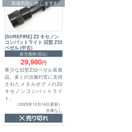
高価買取いたします!!
[SUREFIRE] Z2 キセノン
コンバットライト 旧型 Z32
ベゼル (中古)
販売価格(税込)
29,980
円
希少な旧型Z32ベゼル装着
品。多くの法施行官に支持
されたメタルボディのZ2
キセノンコンバットライ
ト。
（2025年12月16日更新）
在庫なし