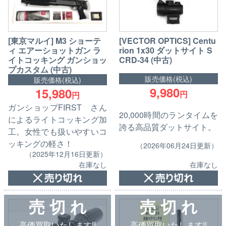
[東京マルイ] M3 ショーテ
[VECTOR OPTICS] Centu
ィ エアーショットガン ラ
rion 1x30 ダットサイト S
イトコッキング ガンショッ
CRD-34 (中古)
プカスタム (中古)
販売価格(税込)
販売価格(税込)
9,980
15,980
円
円
ガンショップFIRST さん
20,000時間のランタイムを
によるライトコッキング加
誇る高品質ダットサイト。
工。女性でも扱いやすいコ
ッキングの軽さ！
（2026年06月24日更新）
（2025年12月16日更新）
在庫なし
在庫なし
売 切 れ
売 切 れ
高価買取いたします!!
高価買取いたします!!