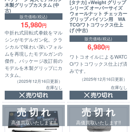
[タナカ] +Weight グリップ
木製グリップカスタム (中
シリーズ オーバーサイズ
古)
ウォールナット チェッカー
販売価格(税込)
グリップ パイソン用 WA
15,980
TCO/ワトコワックス仕上
円
げ (中古)
中折れ式回転式拳銃をマル
販売価格(税込)
シンがモデルガン化。クラ
6,980
シカルで味わい深いフォル
円
ムを再現したモデルガンの
ワトコオイルによるWATC
傑作。パッケージ改訂前の
O/ワトコワックス仕上げ済
モデルを木製グリップにカ
みです。
スタム。
（2025年12月16日更新）
（2025年12月16日更新）
在庫なし
在庫なし
売 切 れ
売 切 れ
高価買取いたします!!
高価買取いたします!!