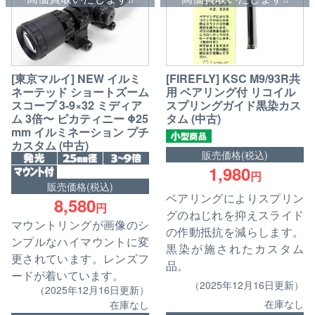
[東京マルイ] NEW イルミ
[FIREFLY] KSC M9/93R共
ネーテッド ショートズーム
用 ベアリング付 リコイル
スコープ 3-9×32 ミディア
スプリングガイド黒染カス
ム 3倍〜 ピカティニー Φ25
タム (中古)
mm イルミネーション プチ
カスタム (中古)
販売価格(税込)
1,980
円
販売価格(税込)
ベアリングによりスプリン
8,580
円
グのねじれを抑えスライド
マウントリングが画像のシ
の作動抵抗を減らします。
ンプルなハイマウントに変
黒染が施されたカスタム
更されています。レンズフ
品。
ードが着いています。
（2025年12月16日更新）
（2025年12月16日更新）
在庫なし
在庫なし