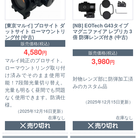
[NB] EOTech G43タイプ
[東京マルイ] プロサイト ダ
マグニファイア レプリカ 3
ットサイト ローマウントリ
倍 防弾レンズ付き (中古)
ング付 (中古)
販売価格(税込)
4,580
円
販売価格(税込)
3,980
マルイ純正のプロサイト。
円
ローマウントリング取り付
け済みでそのまま使用可
対物レンズ部に防弾加工済
能！7段階光量切り替え。
みのカスタム品
光量も明るく昼間でも問題
なく使用できます。防滴仕
（2025年12月15日更新）
様。
（2025年12月16日更新）
在庫なし
在庫なし