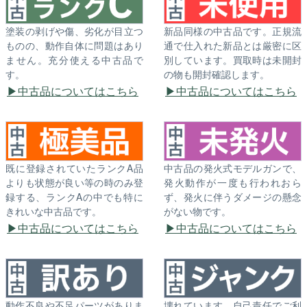
塗装の剥げや傷、劣化が目立つ
新品同様の中古品です。正規流
ものの、動作自体に問題はあり
通で仕入れた新品とは厳密に区
ません。充分使える中古品で
別しています。買取時は未開封
す。
の物も開封確認します。
中古品についてはこちら
中古品についてはこちら
既に登録されていたランクA品
中古品の発火式モデルガンで、
よりも状態が良い等の時のみ登
発火動作が一度も行われおら
録する、ランクAの中でも特に
ず、発火に伴うダメージの懸念
きれいな中古品です。
がない物です。
中古品についてはこちら
中古品についてはこちら
動作不良や不足パーツがありま
壊れています。自己責任でご利