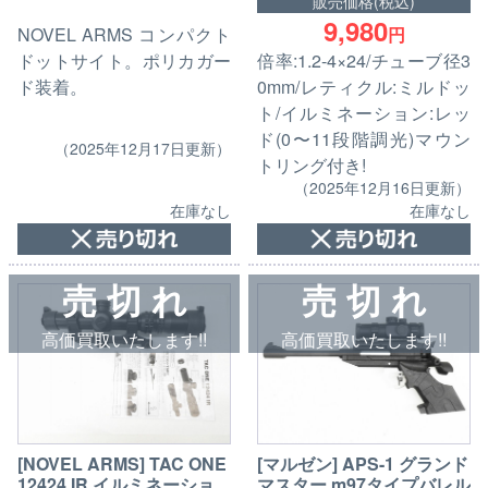
販売価格(税込)
9,980
円
NOVEL ARMS コンパクト
倍率:1.2-4×24/チューブ径3
ドットサイト。ポリカガー
0mm/レティクル:ミルドッ
ド装着。
ト/イルミネーション:レッ
ド(0〜11段階調光)マウン
（2025年12月17日更新）
トリング付き!
（2025年12月16日更新）
在庫なし
在庫なし
売 切 れ
売 切 れ
高価買取いたします!!
高価買取いたします!!
[マルゼン] APS-1 グランド
[NOVEL ARMS] TAC ONE
マスター m97タイプバレル
12424 IR イルミネーショ