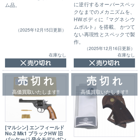
に逆行するオーバースペッ
ム品。
クなまでのメカニズムを、
HWボディに『マグネシウ
ムボルト』を搭載、 かつて
（2025年12月15日更新）
ない再現性とスペックで製
作。
（2025年12月16日更新）
在庫なし
在庫なし
売 切 れ
売 切 れ
高価買取いたします!!
高価買取いたします!!
[マルシン] エンフィールド
No.2 Mk1 ブラックHW 旧
パッケージ 発火モデルガン