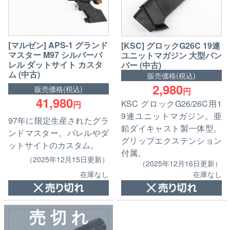
[マルゼン] APS-1 グランド
[KSC] グロックG26C 19連
マスター M97 シルバーバ
ユニットマガジン 大型バン
レル ダットサイト カスタ
パー (中古)
ム (中古)
販売価格(税込)
2,980
販売価格(税込)
円
41,980
KSC グロックG26/26C用1
円
9連ユニットマガジン。亜
97年に限定生産されたグラ
鉛ダイキャスト製一体型。
ンドマスター。バレルやダ
グリップエクステンション
ットサイトのカスタム。
付属。
（2025年12月15日更新）
（2025年12月16日更新）
在庫なし
在庫なし
売 切 れ