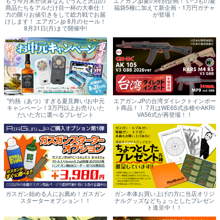
もう今月末が決算なんでうんと沢山の
エアガン.jp夏の特別企画！ いつもの夏
商品たちをアルだけ目一杯の大奉仕！
福袋5種に加えて新企画・1万円ガチャ
力の限りお値引きをして総力戦でお届
が登場！
けします！ エアガン.jp 8月のセール！
8月31日(月)まで開催中!
"灼熱（あつ）すぎる夏見舞い!お中元
エアガン.JPの台湾ダイレクトインポー
キャンペーン！3万円以上お売りいた
ト商品！！ 7月はWE65式歩槍やAKRI
だいた方に選べるプレゼント
VA56式が再登場！！
ガスガン始める人にお薦め！ガスガン
ガン本体お買い上げの方に当店オリジ
スターターオプション！！
ナルグッズなどちょっとしたプレゼン
ト進呈中！！