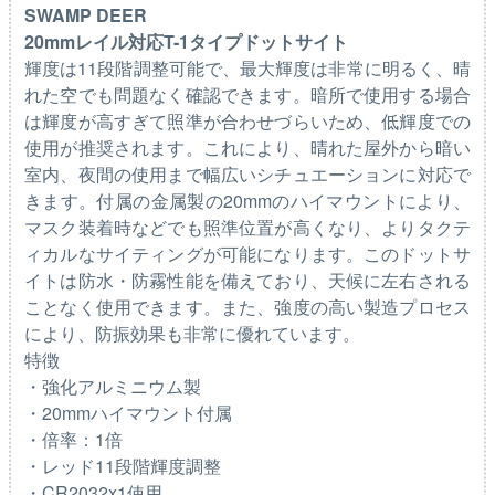
SWAMP DEER
20mmレイル対応T-1タイプドットサイト
輝度は11段階調整可能で、最大輝度は非常に明るく、晴
れた空でも問題なく確認できます。暗所で使用する場合
は輝度が高すぎて照準が合わせづらいため、低輝度での
使用が推奨されます。これにより、晴れた屋外から暗い
室内、夜間の使用まで幅広いシチュエーションに対応で
きます。付属の金属製の20mmのハイマウントにより、
マスク装着時などでも照準位置が高くなり、よりタクテ
ィカルなサイティングが可能になります。このドットサ
イトは防水・防霧性能を備えており、天候に左右される
ことなく使用できます。また、強度の高い製造プロセス
により、防振効果も非常に優れています。
特徴
・強化アルミニウム製
・20mmハイマウント付属
・倍率：1倍
・レッド11段階輝度調整
・CR2032x1使用