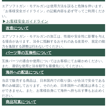
エアソフトガン・モデルガンは使用方法を誤ると危険を伴います。
「お客様安全ガイドライン」の記載内容を必ず守ってご利用くださ
い。
お客様安全ガイドライン
改造について
エアソフトガン・モデルガンの加工は、性能や安全性に影響を与え
る場合があります。法令に抵触するおそれのある改造や、規定の能
力を逸脱する調整は行わないでください。
パーツ等の互換性について
互換パーツの適合や使用についてはお客様にてお確かめください。
また、適切な使用と法令順守を最優先にしてください。
海外への配送について
当店で販売する商品は、日本国内での取り扱いが合法で安全である
事のみ確認しております。そのため、日本国外への配送は承ること
ができません。また、お客様自身にて海外へ持ち出す事もお止めく
ださい。
商品写真について