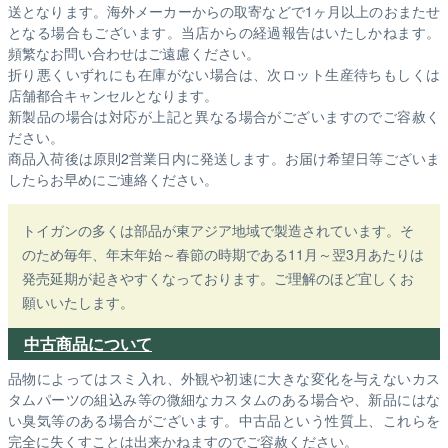
送となります。海外メーカーからの取寄などで1ヶ月以上のおまたせ
となる場合もございます。
当店からの経過報告はいたしかねます。
頻繁なお問い合わせはご遠慮ください。
折り悪くいずれにも在庫がない場合は、次ロット生産待ちもしくは
店舗都合キャンセルとなります。
新製品の場合は対応が上記と異なる場合がございますのでご容赦く
ださい。
商品入荷後は原則2営業日内に発送します。お届け希望日等ございま
したらお早めにご連絡ください。
トイガンの多くは部品が東アジア地域で製造されています。そ
のため毎年、年末年始～春節の時期である11月～翌3月あたりは
発売延期が起きやすくなっております。ご理解のほど宜しくお
願いいたします。
中古商品について
品物によってはスミ入れ、外観や初速に大きな変化を与えないカス
タムパーツの組込み等の微細なカスタムのある場合や、新品にはな
い臭気等のある場合がございます。中古品という性質上、これらを
完全に失くすことは出来かねますのでご容赦ください。