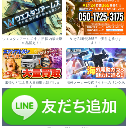
ウエスタンアームズ 中古品 国内最大級
A1が24時間365日ご要件を承りま
の品揃え！！
す！！
出張などによる大量買取も対応しま
海外メーカー公式サイトへのリンクあ
す！
り