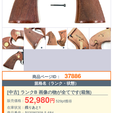
37886
商品ページID：
規格名（ランク・状態）
[中古] ランクB 画像の物が全てです(箱無)
52,980
円
販売価格
529pt獲得
在庫状況
残りあと1
商品番号
A02090309-5-684