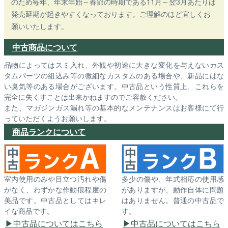
のため毎年、年末年始～春節の時期である11月～翌3月あたりは
発売延期が起きやすくなっております。ご理解のほど宜しくお
願いいたします。
中古商品について
品物によってはスミ入れ、外観や初速に大きな変化を与えないカス
タムパーツの組込み等の微細なカスタムのある場合や、新品にはな
い臭気等のある場合がございます。中古品という性質上、これらを
完全に失くすことは出来かねますのでご容赦ください。
また、マガジンガス漏れ等の基本的なメンテナンスはお客様にて行
っていただくようお願いします。
商品ランクについて
室内使用のみや目立つ汚れや傷
多少の傷や、年式相応の使用感
がなく、わずかな作動痕程度の
がありますが、動作自体に問題
美品です。中古品としてはキレ
はありません。普通の中古品で
イな商品です。
す。
中古品についてはこちら
中古品についてはこちら