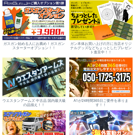
ガスガン始める人にお薦め！ガスガン
ガン本体お買い上げの方に当店オリジ
スターターオプション！！
ナルグッズなどちょっとしたプレゼン
ト進呈中！！
ウエスタンアームズ 中古品 国内最大級
A1が24時間365日ご要件を承りま
の品揃え！！
す！！