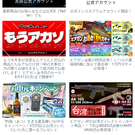
最新商品のお知らせなどは公式X（Twit
公式インスタグラムアカウント開設！
ter）でも
もう今月末が決算なんでうんと沢山の
エアガン.jp夏の特別企画！ いつもの夏
商品たちをアルだけ目一杯の大奉仕！
福袋5種に加えて新企画・1万円ガチャ
力の限りお値引きをして総力戦でお届
が登場！
けします！ エアガン.jp 8月のセール！
8月31日(月)まで開催中!
"灼熱（あつ）すぎる夏見舞い!お中元
エアガン.JPの台湾ダイレクトインポー
キャンペーン！3万円以上お売りいた
ト商品！！ 7月はWE65式歩槍やAKRI
だいた方に選べるプレゼント
VA56式が再登場！！