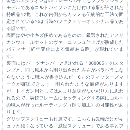
金色のメダリオンはI/Eフレームの中でもフラッグシップ
モデルであるコルトパイソンにだけ付ける事が許された
特級品の徴。これが内側からカシメる伝統的な工法で固
定されているのは当時のファクトリーオリジナル品であ
る証です。
表面はやや小キズ多めであるものの、厳選されたアメリ
カンウォールナットのヴァーニッシュ仕上げが熟成した
パティナ（経年変化による気品ある艶）が現れていま
す。
裏面にはパーツナンバーと思われる「808085」のスタ
ンプと、同じ原木から削り出された左右がバラバラにな
らないように職人が書き込んだ「6」のフィッターズマ
ークが確認できます。削られたような痕跡があります
が、トイガン用としてはあまり意味がない彫り方に思わ
れるので、実銃フレームにセッティングする際にコルト
の職人が行ったルーティング（削り加工）の可能性があ
ります。
グリップスクリューも付属です。こちらも先端だけがキ
ュッと細くなっている「減径スクリュー」である事とブ