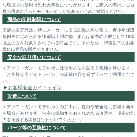
な環境での使用は思わぬ事故につながります。ご購入の際は、ご自
身の用途に合ったモデルかどうかをあらかじめご確認ください。
商品の年齢制限について
当店の販売品は、特にメーカーによる記載の無い限り、青少年保護
条例等に定められる18歳以上用の物、または暗黙の了解として18歳
以上の方を対象とされている商品です。そのため、18歳以下のお客
様には商品を販売できません。
安全な取り扱いについて
エアソフトガン・モデルガンは使用方法を誤ると危険を伴います。
「お客様安全ガイドライン」の記載内容を必ず守ってご利用くださ
い。
お客様安全ガイドライン
改造について
エアソフトガン・モデルガンの加工は、性能や安全性に影響を与え
る場合があります。法令に抵触するおそれのある改造や、規定の能
力を逸脱する調整は行わないでください。
パーツ等の互換性について