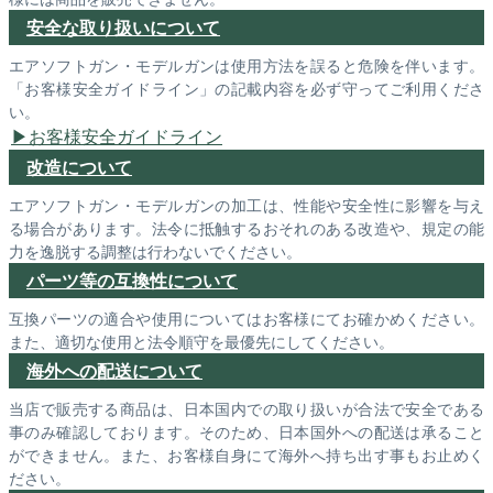
安全な取り扱いについて
エアソフトガン・モデルガンは使用方法を誤ると危険を伴います。
「お客様安全ガイドライン」の記載内容を必ず守ってご利用くださ
い。
お客様安全ガイドライン
改造について
エアソフトガン・モデルガンの加工は、性能や安全性に影響を与え
る場合があります。法令に抵触するおそれのある改造や、規定の能
力を逸脱する調整は行わないでください。
パーツ等の互換性について
互換パーツの適合や使用についてはお客様にてお確かめください。
また、適切な使用と法令順守を最優先にしてください。
海外への配送について
当店で販売する商品は、日本国内での取り扱いが合法で安全である
事のみ確認しております。そのため、日本国外への配送は承ること
ができません。また、お客様自身にて海外へ持ち出す事もお止めく
ださい。