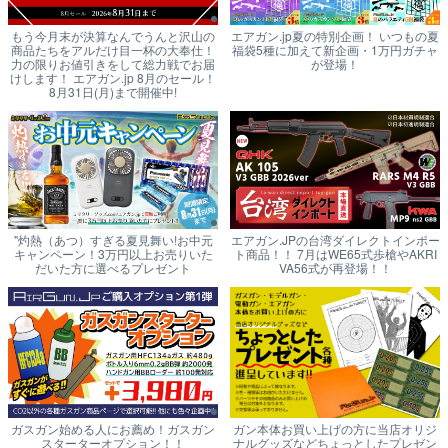
もう今月末が決算なんでうんと沢山の
エアガン.jp夏の特別企画！ いつもの夏
商品たちをアルだけ目一杯の大奉仕！
福袋5種に加えて新企画・1万円ガチャ
力の限りお値引きをして総力戦でお届
が登場！
けします！ エアガン.jp 8月のセール！
8月31日(月)まで開催中!
"灼熱（あつ）すぎる夏見舞い!お中元
エアガン.JPの台湾ダイレクトインポー
キャンペーン！3万円以上お売りいた
ト商品！！ 7月はWE65式歩槍やAKRI
だいた方に選べるプレゼント
VA56式が再登場！！
ガスガン始める人にお薦め！ガスガン
ガン本体お買い上げの方に当店オリジ
スターターオプション！！
ナルグッズなどちょっとしたプレゼン