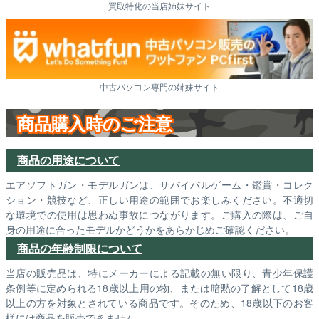
買取特化の当店姉妹サイト
中古パソコン専門の姉妹サイト
商品購入時のご注意
商品の用途について
エアソフトガン・モデルガンは、サバイバルゲーム・鑑賞・コレク
ション・競技など、正しい用途の範囲でお楽しみください。不適切
な環境での使用は思わぬ事故につながります。ご購入の際は、ご自
身の用途に合ったモデルかどうかをあらかじめご確認ください。
商品の年齢制限について
当店の販売品は、特にメーカーによる記載の無い限り、青少年保護
条例等に定められる18歳以上用の物、または暗黙の了解として18歳
以上の方を対象とされている商品です。そのため、18歳以下のお客
様には商品を販売できません。