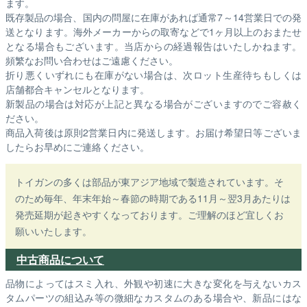
ます。
既存製品の場合、国内の問屋に在庫があれば通常7～14営業日での発
送となります。海外メーカーからの取寄などで1ヶ月以上のおまたせ
となる場合もございます。
当店からの経過報告はいたしかねます。
頻繁なお問い合わせはご遠慮ください。
折り悪くいずれにも在庫がない場合は、次ロット生産待ちもしくは
店舗都合キャンセルとなります。
新製品の場合は対応が上記と異なる場合がございますのでご容赦く
ださい。
商品入荷後は原則2営業日内に発送します。お届け希望日等ございま
したらお早めにご連絡ください。
トイガンの多くは部品が東アジア地域で製造されています。そ
のため毎年、年末年始～春節の時期である11月～翌3月あたりは
発売延期が起きやすくなっております。ご理解のほど宜しくお
願いいたします。
中古商品について
品物によってはスミ入れ、外観や初速に大きな変化を与えないカス
タムパーツの組込み等の微細なカスタムのある場合や、新品にはな