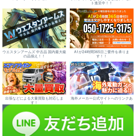
ト進呈中！！
ウエスタンアームズ 中古品 国内最大級
A1が24時間365日ご要件を承りま
の品揃え！！
す！！
出張などによる大量買取も対応しま
海外メーカー公式サイトへのリンクあ
す！
り