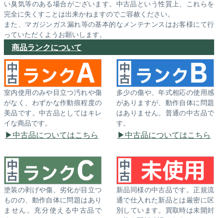
い臭気等のある場合がございます。中古品という性質上、これらを
完全に失くすことは出来かねますのでご容赦ください。
また、マガジンガス漏れ等の基本的なメンテナンスはお客様にて行
っていただくようお願いします。
商品ランクについて
室内使用のみや目立つ汚れや傷
多少の傷や、年式相応の使用感
がなく、わずかな作動痕程度の
がありますが、動作自体に問題
美品です。中古品としてはキレ
はありません。普通の中古品で
イな商品です。
す。
中古品についてはこちら
中古品についてはこちら
塗装の剥げや傷、劣化が目立つ
新品同様の中古品です。正規流
ものの、動作自体に問題はあり
通で仕入れた新品とは厳密に区
ません。充分使える中古品で
別しています。買取時は未開封