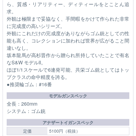
ら、質感・リアリティー、ディティールをとことん追
求。
外観は極限まで妥協なく、手間暇をかけて作られた非常
に完成度の高いシリーズ。
外観にこれだけの完成度がありながらゴム銃としての性
能も高く、コレクションに加われば世界が広がること間
違いなし。
坂本龍馬が高杉晋作から贈られ所持していたことで有名
なS&W モデルII。
ほぼ1/1スケールで6連発可能、共栄ゴム銃としてはトッ
プクラスの命中精度を誇る。
●推奨輪ゴム：#16番
モデルガンスペック
全長：260mm
システム：ゴム銃
アナザートイガンスペック
定価
5100円（税抜）