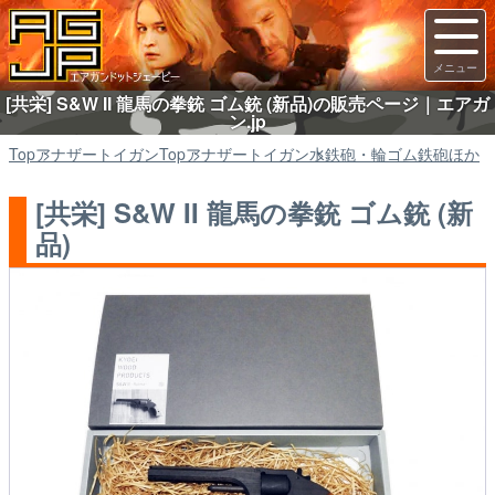
[共栄] S&W II 龍馬の拳銃 ゴム銃 (新品)の販売ページ｜エアガ
ン.jp
Top
アナザートイガン
Top
アナザートイガン
水鉄砲・輪ゴム鉄砲ほか
[共栄] S&W II 龍馬の拳銃 ゴム銃 (新
品)