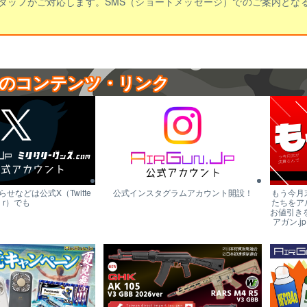
タッフがご対応します。SMS（ショートメッセージ）でのご案内とな
のコンテンツ・リンク
せなどは公式X（Twitte
公式インスタグラムアカウント開設！
もう今月
r）でも
たちをア
お値引き
アガン.j