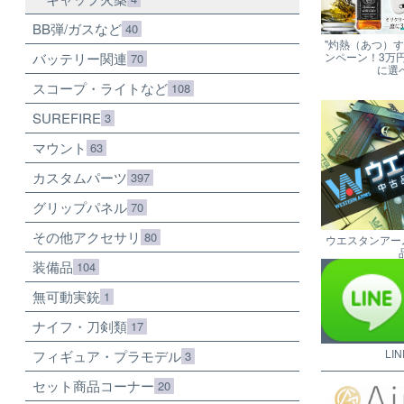
BB弾/ガスなど
40
"灼熱（あつ）
バッテリー関連
ンペーン！3万
70
に選
スコープ・ライトなど
108
SUREFIRE
3
マウント
63
カスタムパーツ
397
グリップパネル
70
その他アクセサリ
80
ウエスタンアー
装備品
104
無可動実銃
1
ナイフ・刀剣類
17
LI
フィギュア・プラモデル
3
セット商品コーナー
20