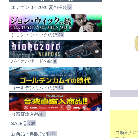
エアガン.JP 2026 夏の福袋
6
ジョン・ウィックの銃
20
バイオハザードの銃
8
ゴールデンカムイの銃
30
台湾直輸入品
47
SALE品
320
自動音声に
新商品・再販予約
273