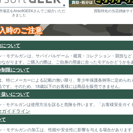
市場店をAirsoftGEEKさんでご紹介いただ
買取特化の当店姉妹サイ
きました
入時のご注意
途について
ン・モデルガンは、サバイバルゲーム・鑑賞・コレクション・競技など
つながります。ご購入の際は、ご自身の用途に合ったモデルかどうかを
齢制限について
は、特にメーカーによる記載の無い限り、青少年保護条例等に定められる
品です。そのため、18歳以下のお客様には商品を販売できません。
り扱いについて
ン・モデルガンは使用方法を誤ると危険を伴います。「お客様安全ガイ
全ガイドライン
いて
ン・モデルガンの加工は、性能や安全性に影響を与える場合があります