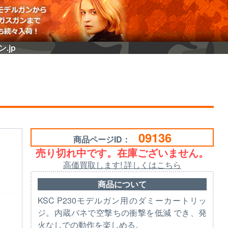
.jp
09136
商品ページID：
売り切れ中です。在庫ございません。
高価買取します! 詳しくはこちら
商品について
KSC P230モデルガン用のダミーカートリッ
ジ。内蔵バネで空撃ちの衝撃を低減 でき、発
火なしでの動作を楽しめる。