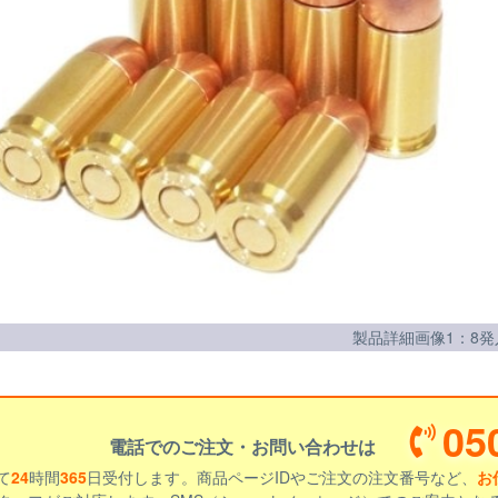
製品詳細画像1：8発
05
電話でのご注文・お問い合わせは
て
24
時間
365
日受付します。商品ページIDやご注文の注文番号など、
お