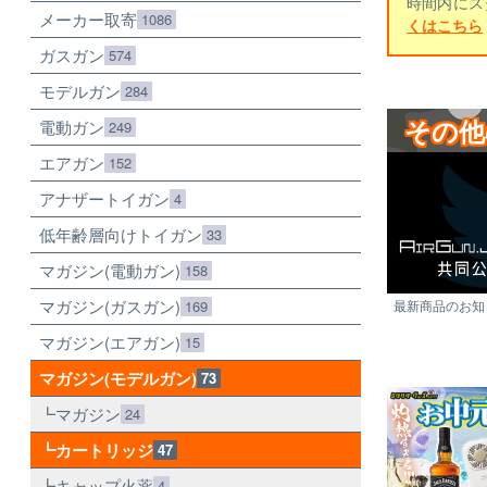
時間内にス
メーカー取寄
1086
くはこちら
ガスガン
574
モデルガン
284
その他
電動ガン
249
エアガン
152
アナザートイガン
4
低年齢層向けトイガン
33
マガジン(電動ガン)
158
マガジン(ガスガン)
169
最新商品のお知ら
マガジン(エアガン)
15
マガジン(モデルガン)
73
マガジン
24
カートリッジ
47
キャップ火薬
4