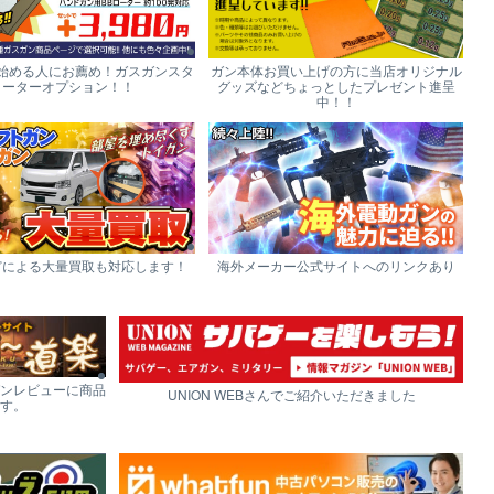
始める人にお薦め！ガスガンスタ
ガン本体お買い上げの方に当店オリジナル
ーターオプション！！
グッズなどちょっとしたプレゼント進呈
中！！
どによる大量買取も対応します！
海外メーカー公式サイトへのリンクあり
ンレビューに商品
UNION WEBさんでご紹介いただきました
す。