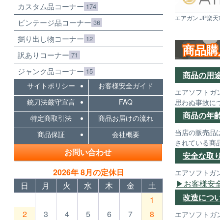
カスタム品コーナー
174
エアガン.JP楽天
ビンテージ品コーナー
36
掘り出し物コーナー
12
商品購
訳ありコーナー
71
ジャンク品コーナー
15
商品の用
サイトポリシー
お客様安全ガイド
エアソフトガ
銃刀法厳守宣言
FAQ
思わぬ事故に
商品の年
特定商取引法
商品お届けの流れ
当店の販売品
商品保証
会社概要
されている商
お問い合わせ
安全な取
2026年 8月の定休日
エアソフトガ
お客様安
日
月
火
水
木
金
土
改造につ
1
2
3
4
5
6
7
8
エアソフトガ