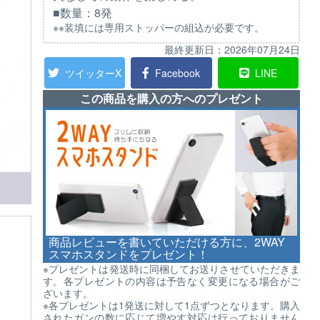
■数量：8発
※※装填には専用ストッパーの組込が必要です。
最終更新日：
2026年07月24日
ツイッターX
Facebook
LINE
この商品を購入の方へのプレゼント
商品レビューを書いていただける方に、2WAY
スマホスタンドをプレゼント！
※プレゼントは発送時に同梱してお送りさせていただきま
す。各プレゼントの内容は予告なく変更になる場合がご
ざいます。
※各プレゼントは1発送に対して1点ずつとなります。購入
されたガンの数に応じて増やす対応は行っておりません