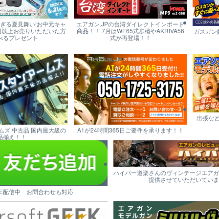
すぎる夏見舞い!お中元キャ
エアガン.JPの台湾ダイレクトインポート
円以上お売りいただいた方
商品！！ 7月はWE65式歩槍やAKRIVA56
ガスガン
べるプレゼント
式が再登場！！
出張な
ムズ 中古品 国内最大級の
A1が24時間365日ご要件を承ります！！
品揃え！！
ハイパー道楽さんのヴィンテージエアガ
提供させていただいていま
NE配信中 お問合わせも対応