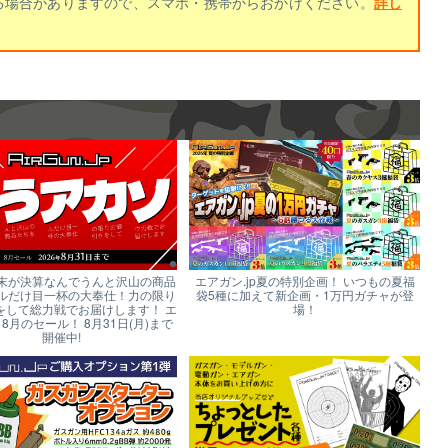
る場合がありますので、スマホ・携帯からおかけください。
詳し
末が決算なんでうんと沢山の商品
エアガン.jp夏の特別企画！ いつもの夏福
ルだけ目一杯の大奉仕！力の限り
袋5種に加えて新企画・1万円ガチャが登
をして総力戦でお届けします！ エ
場！
p 8月のセール！ 8月31日(月)まで
開催中!