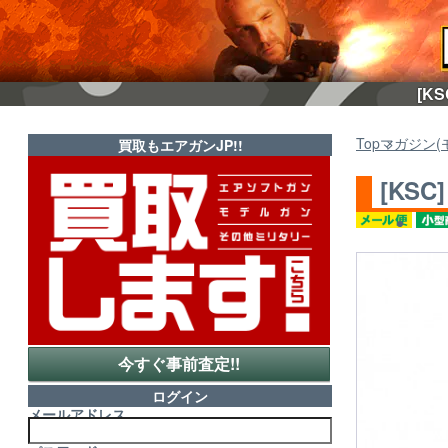
[K
Top
マガジン(
買取もエアガンJP!!
[KS
今すぐ事前査定!!
ログイン
メールアドレス