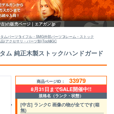
中古)の販売ページ｜エアガン.jp
スタムパーツ
ライフル・SMG外部パーツ
フレーム・ストック
LE品(アクセサリ・パーツ類)
Top
MGC
カスタム 純正木製ストック/ハンドガード
33979
商品ページID：
8月31日までSALE開催中!!
規格名（ランク・状態）
[中古] ランクC 画像の物が全てです(箱
無)