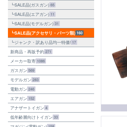
SALE品(ガスガン)
65
SALE品(エアガン)
11
SALE品(モデルガン)
31
SALE品(アクセサリ・パーツ類)
160
ジャンク・訳あり品均一特価!
17
新商品・再販予約
271
メーカー取寄
1086
ガスガン
569
モデルガン
283
電動ガン
246
エアガン
152
アナザートイガン
4
低年齢層向けトイガン
33
マガジン(電動ガン)
158