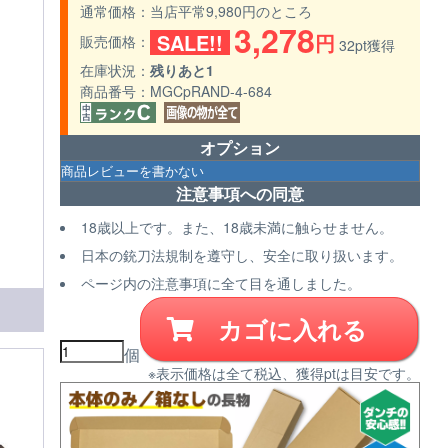
通常価格
当店平常9,980円のところ
3,278
SALE!!
円
販売価格
32pt獲得
在庫状況
残りあと1
商品番号
MGCpRAND-4-684
オプション
注意事項への同意
18歳以上です。また、18歳未満に触らせません。
日本の銃刀法規制を遵守し、安全に取り扱います。
ページ内の注意事項に全て目を通しました。
カゴに入れる
個
※表示価格は全て税込、獲得ptは目安です。