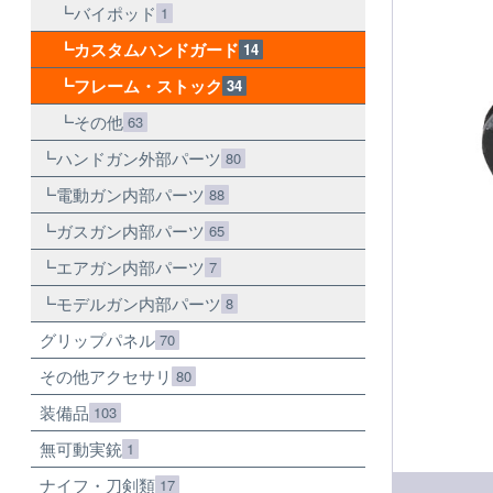
バイポッド
1
カスタムハンドガード
14
フレーム・ストック
34
その他
63
ハンドガン外部パーツ
80
電動ガン内部パーツ
88
ガスガン内部パーツ
65
エアガン内部パーツ
7
モデルガン内部パーツ
8
グリップパネル
70
その他アクセサリ
80
装備品
103
無可動実銃
1
ナイフ・刀剣類
17