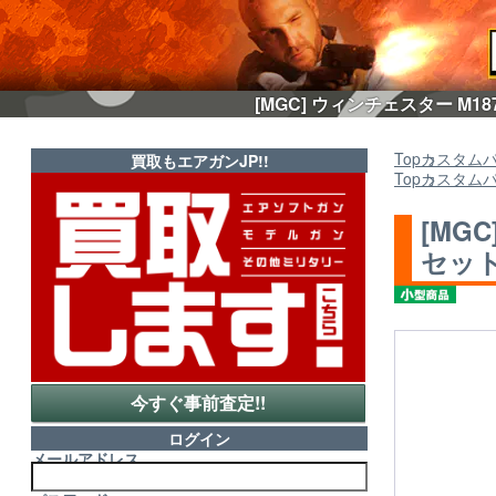
[MGC] ウィンチェスター M
Top
カスタム
買取もエアガンJP!!
Top
カスタム
[MG
セット
今すぐ事前査定!!
ログイン
メールアドレス