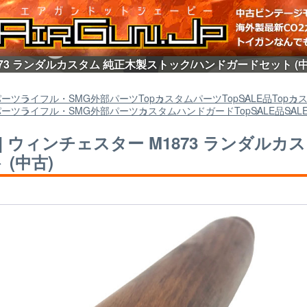
1873 ランダルカスタム 純正木製ストック/ハンドガードセット (
パーツ
ライフル・SMG外部パーツ
Top
カスタムパーツ
Top
SALE品
Top
カ
パーツ
ライフル・SMG外部パーツ
カスタムハンドガード
Top
SALE品
SA
C] ウィンチェスター M1873 ランダル
 (中古)