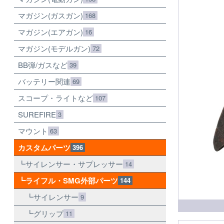
マガジン(ガスガン)
168
マガジン(エアガン)
16
マガジン(モデルガン)
72
BB弾/ガスなど
39
バッテリー関連
69
スコープ・ライトなど
107
SUREFIRE
3
マウント
63
カスタムパーツ
396
サイレンサー・サプレッサー
14
ライフル・SMG外部パーツ
144
サイレンサー
9
グリップ
11