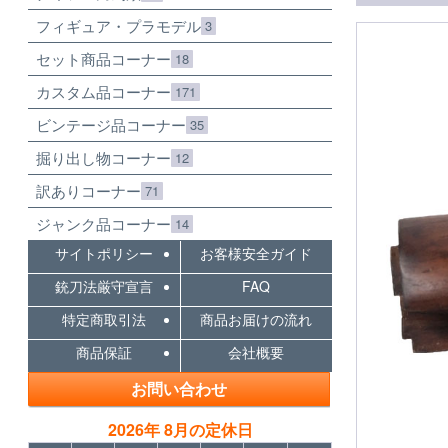
フィギュア・プラモデル
3
セット商品コーナー
18
カスタム品コーナー
171
ビンテージ品コーナー
35
掘り出し物コーナー
12
訳ありコーナー
71
ジャンク品コーナー
14
サイトポリシー
お客様安全ガイド
銃刀法厳守宣言
FAQ
特定商取引法
商品お届けの流れ
商品保証
会社概要
お問い合わせ
2026年 8月の定休日