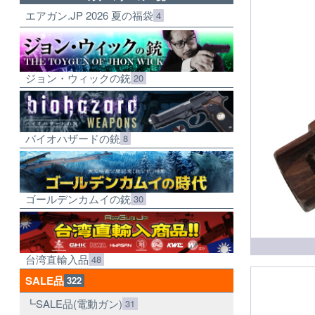
エアガン.JP 2026 夏の福袋
4
ジョン・ウィックの銃
20
バイオハザードの銃
8
ゴールデンカムイの銃
30
台湾直輸入品
48
SALE品
322
SALE品(電動ガン)
31