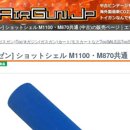
ン] ショットシェル M1100・M870共通 (中古)の販売ページ｜エア
ガスガン)
Top
マガジン(ガスガン)
カート/モスカートなど
Top
SALE品
Top
ゼン] ショットシェル M1100・M870共通 