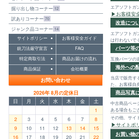
エアソフトガ
掘り出し物コーナー
12
お客様安
訳ありコーナー
70
改造につ
ジャンク品コーナー
14
エアソフトガ
サイトポリシー
お客様安全ガイド
は行わないで
パーツ等
銃刀法厳守宣言
FAQ
特定商取引法
商品お届けの流れ
互換パーツの
海外への
商品保証
会社概要
当店で販売す
お問い合わせ
た、お客様自
商品写真
2026年 8月の定休日
日
月
火
水
木
金
土
中古商品ペー
1
ある場合もご
その他、サイ
2
3
4
5
6
7
8
サイトポ
9
10
11
12
13
14
15
お買い物
16
17
18
19
20
21
22