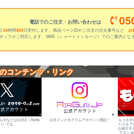
05
電話でのご注文・お問い合わせは
て
24
時間
365
日受付します。商品ページIDやご注文の注文番号など、
お
タッフがご対応します。SMS（ショートメッセージ）でのご案内とな
のコンテンツ・リンク
せなどは公式X（Twitte
公式インスタグラムアカウント開設！
もう今月
r）でも
たちをア
お値引き
アガン.j