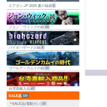
エアガン.JP 2026 夏の福袋
5
ジョン・ウィックの銃
20
バイオハザードの銃
8
ゴールデンカムイの銃
30
台湾直輸入品
47
SALE品
320
SALE品(電動ガン)
31