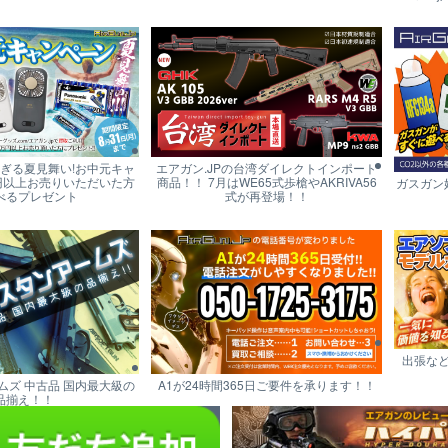
すぎる夏見舞い!お中元キャ
エアガン.JPの台湾ダイレクトインポート
円以上お売りいただいた方
商品！！ 7月はWE65式歩槍やAKRIVA56
ガスガン
べるプレゼント
式が再登場！！
出張な
ムズ 中古品 国内最大級の
A1が24時間365日ご要件を承ります！！
品揃え！！