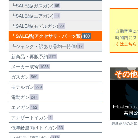
SALE品(ガスガン)
65
SALE品(エアガン)
11
SALE品(モデルガン)
29
自動音声に
SALE品(アクセサリ・パーツ類)
160
時間内にス
くはこちら
ジャンク・訳あり品均一特価!
17
新商品・再販予約
272
メーカー取寄
1086
その他
ガスガン
569
モデルガン
279
電動ガン
247
エアガン
152
アナザートイガン
4
最新商品のお知ら
低年齢層向けトイガン
33
マガジン(電動ガン)
158