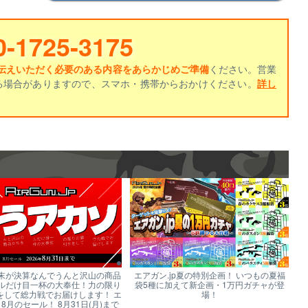
0-1725-3175
伝えいただく必要のある内容をあらかじめご準備
ください。営業
る場合がありますので、スマホ・携帯からおかけください。
詳し
末が決算なんでうんと沢山の商品
エアガン.jp夏の特別企画！ いつもの夏福
ルだけ目一杯の大奉仕！力の限り
袋5種に加えて新企画・1万円ガチャが登
をして総力戦でお届けします！ エ
場！
p 8月のセール！ 8月31日(月)まで