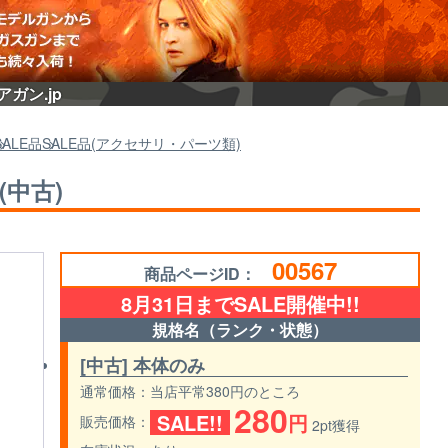
ガン.jp
SALE品
SALE品(アクセサリ・パーツ類)
(中古)
00567
商品ページID：
8月31日までSALE開催中!!
規格名（ランク・状態）
[中古] 本体のみ
通常価格
当店平常380円のところ
280
SALE!!
円
販売価格
2pt獲得