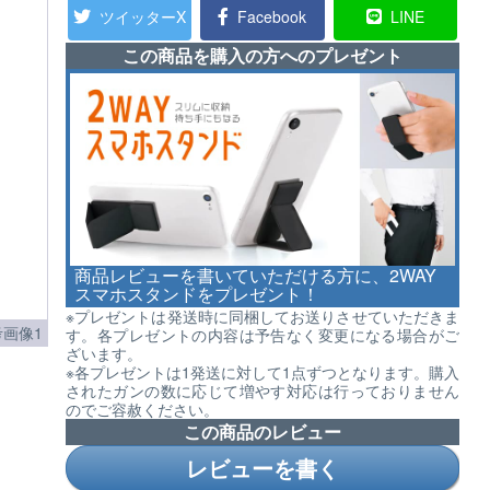
ツイッターX
Facebook
LINE
この商品を購入の方へのプレゼント
商品レビューを書いていただける方に、2WAY
スマホスタンドをプレゼント！
※プレゼントは発送時に同梱してお送りさせていただきま
考画像1
す。各プレゼントの内容は予告なく変更になる場合がご
ざいます。
※各プレゼントは1発送に対して1点ずつとなります。購入
されたガンの数に応じて増やす対応は行っておりません
のでご容赦ください。
この商品のレビュー
レビューを書く