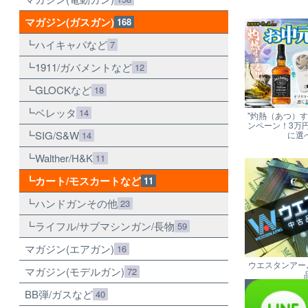
マガジン(ガスガン)
168
ハイキャパなど
7
1911/ガバメントなど
12
GLOCKなど
18
ベレッタ
14
"灼熱（あつ）
ンペーン！3万
SIG/S&W
14
に選
Walther/H&K
11
カート/モスカートなど
11
ハンドガンその他
23
ライフル/サブマシンガン/長物
59
マガジン(エアガン)
16
ウエスタンアー
マガジン(モデルガン)
72
BB弾/ガスなど
40