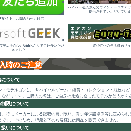
ハイパー道楽さんのヴィンテージエアガ
提供させていただいていま
NE配信中 お問合わせも対応
市場店をAirsoftGEEKさんでご紹介いただ
買取特化の当店姉妹サイ
きました
入時のご注意
途について
ン・モデルガンは、サバイバルゲーム・鑑賞・コレクション・競技など
つながります。ご購入の際は、ご自身の用途に合ったモデルかどうかを
齢制限について
は、特にメーカーによる記載の無い限り、青少年保護条例等に定められる
品です。そのため、18歳以下のお客様には商品を販売できません。
り扱いについて