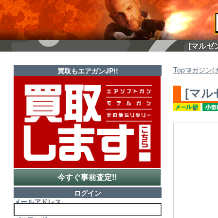
[マルゼ
Top
マガジン(
買取もエアガンJP!!
[マル
今すぐ事前査定!!
ログイン
メールアドレス