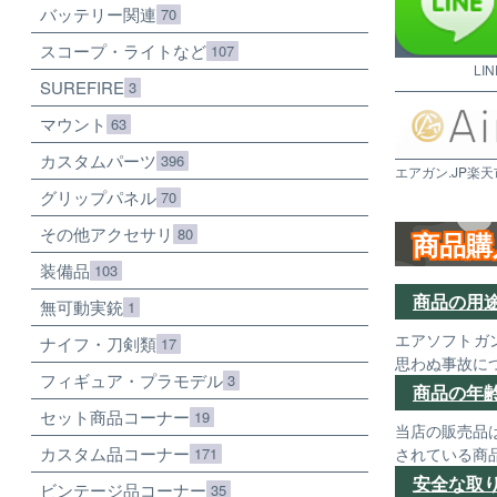
バッテリー関連
70
スコープ・ライトなど
107
LI
SUREFIRE
3
マウント
63
カスタムパーツ
396
エアガン.JP楽天
グリップパネル
70
その他アクセサリ
80
商品購
装備品
103
商品の用
無可動実銃
1
エアソフトガ
ナイフ・刀剣類
17
思わぬ事故に
フィギュア・プラモデル
3
商品の年
セット商品コーナー
19
当店の販売品
カスタム品コーナー
171
されている商
安全な取
ビンテージ品コーナー
35