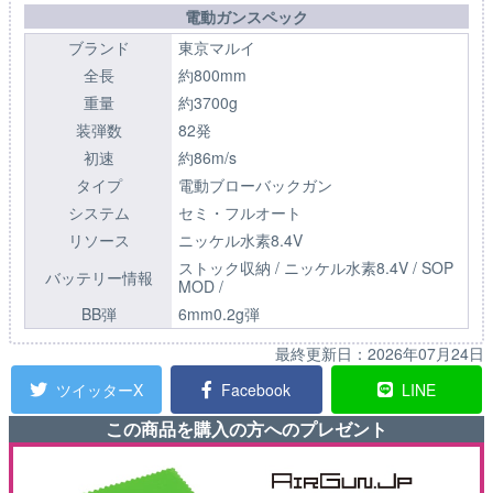
電動ガンスペック
ブランド
東京マルイ
全長
約800mm
重量
約3700g
装弾数
82発
初速
約86m/s
タイプ
電動ブローバックガン
システム
セミ・フルオート
リソース
ニッケル水素8.4V
ストック収納 / ニッケル水素8.4V / SOP
バッテリー情報
MOD /
BB弾
6mm0.2g弾
最終更新日：
2026年07月24日
ツイッターX
Facebook
LINE
この商品を購入の方へのプレゼント