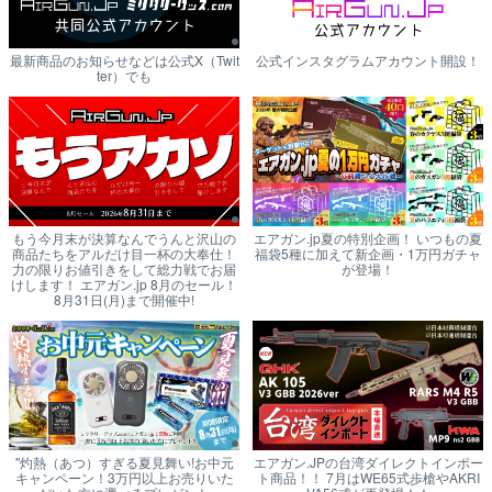
最新商品のお知らせなどは公式X（Twit
公式インスタグラムアカウント開設！
ter）でも
もう今月末が決算なんでうんと沢山の
エアガン.jp夏の特別企画！ いつもの夏
商品たちをアルだけ目一杯の大奉仕！
福袋5種に加えて新企画・1万円ガチャ
力の限りお値引きをして総力戦でお届
が登場！
けします！ エアガン.jp 8月のセール！
8月31日(月)まで開催中!
"灼熱（あつ）すぎる夏見舞い!お中元
エアガン.JPの台湾ダイレクトインポー
キャンペーン！3万円以上お売りいた
ト商品！！ 7月はWE65式歩槍やAKRI