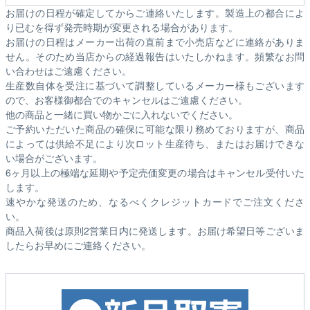
お届けの日程が確定してからご連絡いたします。製造上の都合によ
り已むを得ず発売時期が変更される場合があります。
お届けの日程はメーカー出荷の直前まで小売店などに連絡がありま
せん。そのため
当店からの経過報告はいたしかねます。
頻繁なお問
い合わせはご遠慮ください。
生産数自体を受注に基づいて調整しているメーカー様もございます
ので、お客様御都合でのキャンセルはご遠慮ください。
他の商品と一緒に買い物かごに入れないでください。
ご予約いただいた商品の確保に可能な限り務めておりますが、商品
によっては供給不足により次ロット生産待ち、またはお届けできな
い場合がございます。
6ヶ月以上の極端な延期や予定売価変更の場合はキャンセル受付いた
します。
速やかな発送のため、なるべくクレジットカードでご注文くださ
い。
商品入荷後は原則2営業日内に発送します。お届け希望日等ございま
したらお早めにご連絡ください。