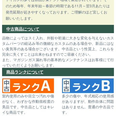
のため毎年、年末年始～春節の時期である11月～翌3月あたりは
発売延期が起きやすくなっております。ご理解のほど宜しくお
願いいたします。
中古商品について
品物によってはスミ入れ、外観や初速に大きな変化を与えないカス
タムパーツの組込み等の微細なカスタムのある場合や、新品にはな
い臭気等のある場合がございます。中古品という性質上、これらを
完全に失くすことは出来かねますのでご容赦ください。
また、マガジンガス漏れ等の基本的なメンテナンスはお客様にて行
っていただくようお願いします。
商品ランクについて
室内使用のみや目立つ汚れや傷
多少の傷や、年式相応の使用感
がなく、わずかな作動痕程度の
がありますが、動作自体に問題
美品です。中古品としてはキレ
はありません。普通の中古品で
イな商品です。
す。