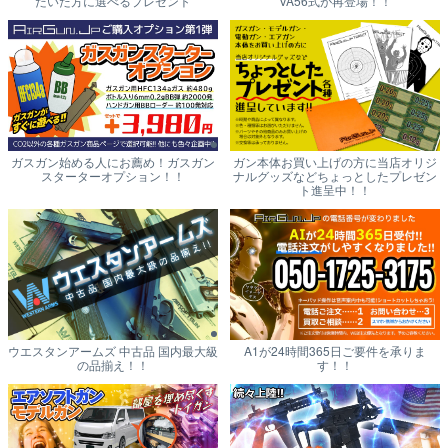
だいた方に選べるプレゼント
VA56式が再登場！！
ガスガン始める人にお薦め！ガスガン
ガン本体お買い上げの方に当店オリジ
スターターオプション！！
ナルグッズなどちょっとしたプレゼン
ト進呈中！！
ウエスタンアームズ 中古品 国内最大級
A1が24時間365日ご要件を承りま
の品揃え！！
す！！