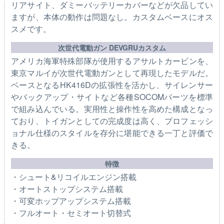
リアサイト、ダミーバッテリーカバーなどが欠品してい
ますが、本体の動作は問題なし。カスタムベースにオス
スメです。
次世代電動ガン DEVGRUカスタム
アメリカ海軍特殊部隊が使用するアサルトカービンを、
東京マルイが次世代電動ガンとして再現したモデルだ。
ベースとなるHK416Dの拡張性を活かし、サイレンサー
やバックアップ・サイトなど各種SOCOMパーツを標準
で組み込んでいる。実用性と操作性を高めた構成となっ
ており、トイガンとしての完成度は高く、プロフェッシ
ョナル仕様のスタイルを存分に堪能できる一丁と評価で
きる。
特徴
・シュート&リコイルエンジン搭載
・オートストップシステム搭載
・可変ホップアップシステム搭載
・フルオート・セミオート切替式