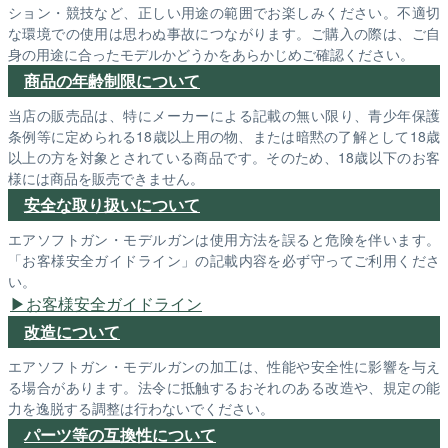
ション・競技など、正しい用途の範囲でお楽しみください。不適切
な環境での使用は思わぬ事故につながります。ご購入の際は、ご自
身の用途に合ったモデルかどうかをあらかじめご確認ください。
商品の年齢制限について
当店の販売品は、特にメーカーによる記載の無い限り、青少年保護
条例等に定められる18歳以上用の物、または暗黙の了解として18歳
以上の方を対象とされている商品です。そのため、18歳以下のお客
様には商品を販売できません。
安全な取り扱いについて
エアソフトガン・モデルガンは使用方法を誤ると危険を伴います。
「お客様安全ガイドライン」の記載内容を必ず守ってご利用くださ
い。
お客様安全ガイドライン
改造について
エアソフトガン・モデルガンの加工は、性能や安全性に影響を与え
る場合があります。法令に抵触するおそれのある改造や、規定の能
力を逸脱する調整は行わないでください。
パーツ等の互換性について