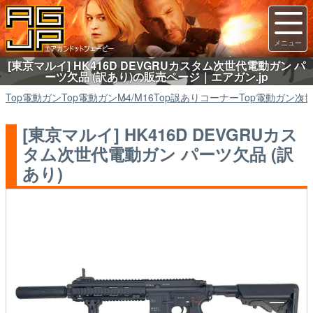
[東京マルイ] HK416D DEVGRUカスタム次世代電動ガン パ
ーツ欠品 (訳あり)の販売ページ｜エアガン.jp
Top
電動ガン
Top
電動ガン
M4/M16
Top
訳ありコーナー
Top
電動ガン
次
[東京マルイ] HK416D DEVGRUカス
タム次世代電動ガン パーツ欠品 (訳
あり)