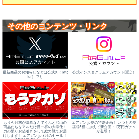
その他のコンテンツ・リンク
最新商品のお知らせなどは公式X（Twit
公式インスタグラムアカウント開設！
ter）でも
もう今月末が決算なんでうんと沢山の
エアガン.jp夏の特別企画！ いつもの夏
商品たちをアルだけ目一杯の大奉仕！
福袋5種に加えて新企画・1万円ガチャ
力の限りお値引きをして総力戦でお届
が登場！
けします！ エアガン.jp 8月のセール！