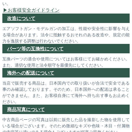
い。
お客様安全ガイドライン
改造について
エアソフトガン・モデルガンの加工は、性能や安全性に影響を与え
る場合があります。法令に抵触するおそれのある改造や、規定の能
力を逸脱する調整は行わないでください。
パーツ等の互換性について
互換パーツの適合や使用についてはお客様にてお確かめください。
また、適切な使用と法令順守を最優先にしてください。
海外への配送について
当店で販売する商品は、日本国内での取り扱いが合法で安全である
事のみ確認しております。そのため、日本国外への配送は承ること
ができません。また、お客様自身にて海外へ持ち出す事もお止めく
ださい。
商品写真について
中古商品ページの写真は以前に販売した品を撮影した物を使用して
いる場合がございます。そのため微細なキズや色味・木目・付属物
の内容等に違いのある場合もございますが何卒ご容赦ください。