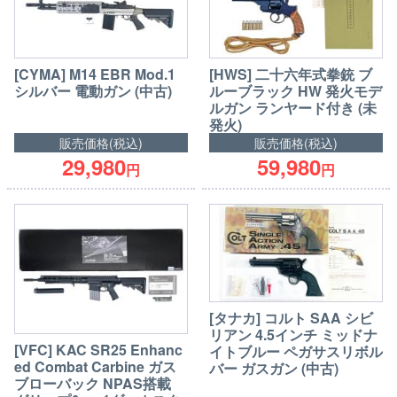
[CYMA] M14 EBR Mod.1
[HWS] 二十六年式拳銃 ブ
シルバー 電動ガン (中古)
ルーブラック HW 発火モデ
ルガン ランヤード付き (未
発火)
販売価格(税込)
販売価格(税込)
29,980
59,980
円
円
[タナカ] コルト SAA シビ
リアン 4.5インチ ミッドナ
[VFC] KAC SR25 Enhanc
イトブルー ペガサスリボル
ed Combat Carbine ガス
バー ガスガン (中古)
ブローバック NPAS搭載