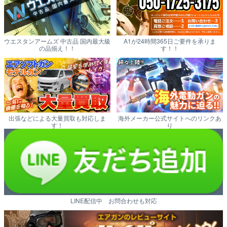
ウエスタンアームズ 中古品 国内最大級
A1が24時間365日ご要件を承りま
の品揃え！！
す！！
出張などによる大量買取も対応しま
海外メーカー公式サイトへのリンクあ
す！
り
LINE配信中 お問合わせも対応