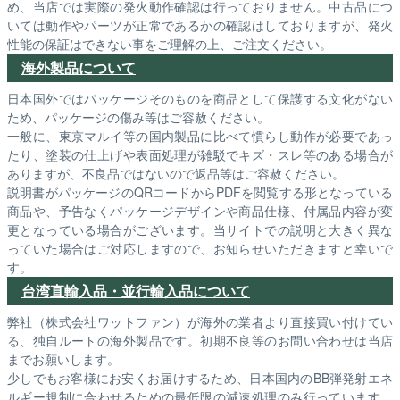
め、当店では実際の発火動作確認は行っておりません。中古品につ
いては動作やパーツが正常であるかの確認はしておりますが、発火
性能の保証はできない事をご理解の上、ご注文ください。
海外製品について
日本国外ではパッケージそのものを商品として保護する文化がない
ため、パッケージの傷み等はご容赦ください。
一般に、東京マルイ等の国内製品に比べて慣らし動作が必要であっ
たり、塗装の仕上げや表面処理が雑駁でキズ・スレ等のある場合が
ありますが、不良品ではないので返品等はご容赦ください。
説明書がパッケージのQRコードからPDFを閲覧する形となっている
商品や、予告なくパッケージデザインや商品仕様、付属品内容が変
更となっている場合がございます。当サイトでの説明と大きく異な
っていた場合はご対応しますので、お知らせいただきますと幸いで
す。
台湾直輸入品・並行輸入品について
弊社（株式会社ワットファン）が海外の業者より直接買い付けてい
る、独自ルートの海外製品です。初期不良等のお問い合わせは当店
までお願いします。
少しでもお客様にお安くお届けするため、日本国内のBB弾発射エネ
ルギー規制に合わせるための最低限の減速処理のみ行っています。