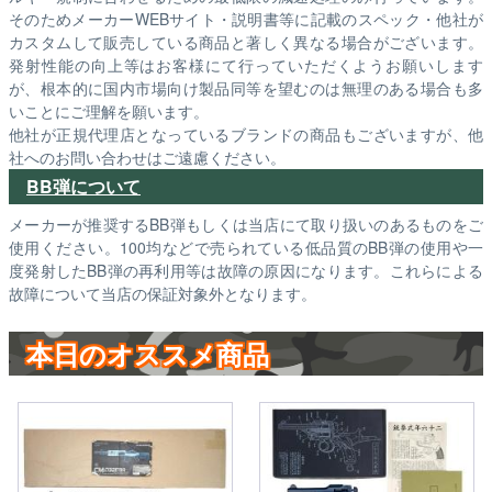
そのためメーカーWEBサイト・説明書等に記載のスペック・他社が
カスタムして販売している商品と著しく異なる場合がございます。
発射性能の向上等はお客様にて行っていただくようお願いします
が、根本的に国内市場向け製品同等を望むのは無理のある場合も多
いことにご理解を願います。
他社が正規代理店となっているブランドの商品もございますが、他
社へのお問い合わせはご遠慮ください。
BB弾について
メーカーが推奨するBB弾もしくは当店にて取り扱いのあるものをご
使用ください。100均などで売られている低品質のBB弾の使用や一
度発射したBB弾の再利用等は故障の原因になります。これらによる
故障について当店の保証対象外となります。
本日のオススメ商品