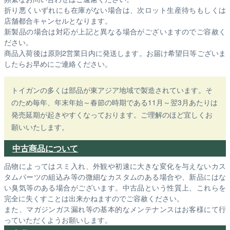
折り悪くいずれにも在庫がない場合は、次ロット生産待ちもしくは
店舗都合キャンセルとなります。
新製品の場合は対応が上記と異なる場合がございますのでご容赦く
ださい。
商品入荷後は原則2営業日内に発送します。お届け希望日等ございま
したらお早めにご連絡ください。
トイガンの多くは部品が東アジア地域で製造されています。そ
のため毎年、年末年始～春節の時期である11月～翌3月あたりは
発売延期が起きやすくなっております。ご理解のほど宜しくお
願いいたします。
中古商品について
品物によってはスミ入れ、外観や初速に大きな変化を与えないカス
タムパーツの組込み等の微細なカスタムのある場合や、新品にはな
い臭気等のある場合がございます。中古品という性質上、これらを
完全に失くすことは出来かねますのでご容赦ください。
また、マガジンガス漏れ等の基本的なメンテナンスはお客様にて行
っていただくようお願いします。