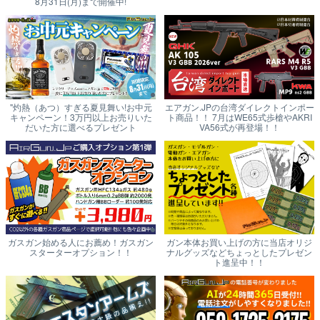
8月31日(月)まで開催中!
"灼熱（あつ）すぎる夏見舞い!お中元
エアガン.JPの台湾ダイレクトインポー
キャンペーン！3万円以上お売りいた
ト商品！！ 7月はWE65式歩槍やAKRI
だいた方に選べるプレゼント
VA56式が再登場！！
ガスガン始める人にお薦め！ガスガン
ガン本体お買い上げの方に当店オリジ
スターターオプション！！
ナルグッズなどちょっとしたプレゼン
ト進呈中！！