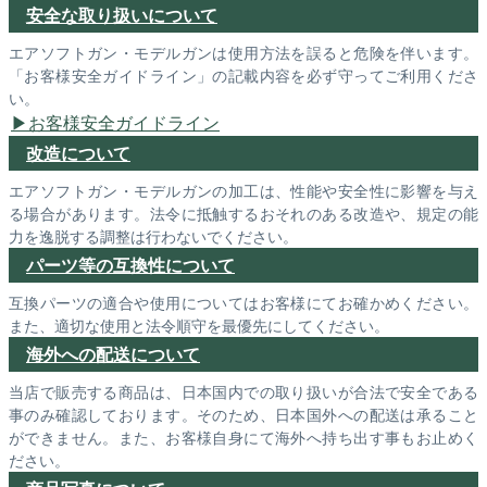
安全な取り扱いについて
エアソフトガン・モデルガンは使用方法を誤ると危険を伴います。
「お客様安全ガイドライン」の記載内容を必ず守ってご利用くださ
い。
お客様安全ガイドライン
改造について
エアソフトガン・モデルガンの加工は、性能や安全性に影響を与え
る場合があります。法令に抵触するおそれのある改造や、規定の能
力を逸脱する調整は行わないでください。
パーツ等の互換性について
互換パーツの適合や使用についてはお客様にてお確かめください。
また、適切な使用と法令順守を最優先にしてください。
海外への配送について
当店で販売する商品は、日本国内での取り扱いが合法で安全である
事のみ確認しております。そのため、日本国外への配送は承ること
ができません。また、お客様自身にて海外へ持ち出す事もお止めく
ださい。