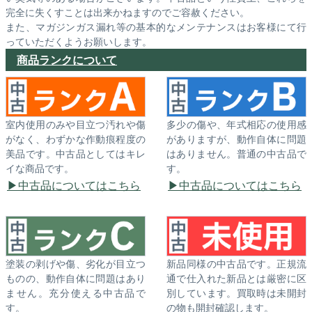
完全に失くすことは出来かねますのでご容赦ください。
また、マガジンガス漏れ等の基本的なメンテナンスはお客様にて行
っていただくようお願いします。
商品ランクについて
室内使用のみや目立つ汚れや傷
多少の傷や、年式相応の使用感
がなく、わずかな作動痕程度の
がありますが、動作自体に問題
美品です。中古品としてはキレ
はありません。普通の中古品で
イな商品です。
す。
中古品についてはこちら
中古品についてはこちら
塗装の剥げや傷、劣化が目立つ
新品同様の中古品です。正規流
ものの、動作自体に問題はあり
通で仕入れた新品とは厳密に区
ません。充分使える中古品で
別しています。買取時は未開封
す。
の物も開封確認します。