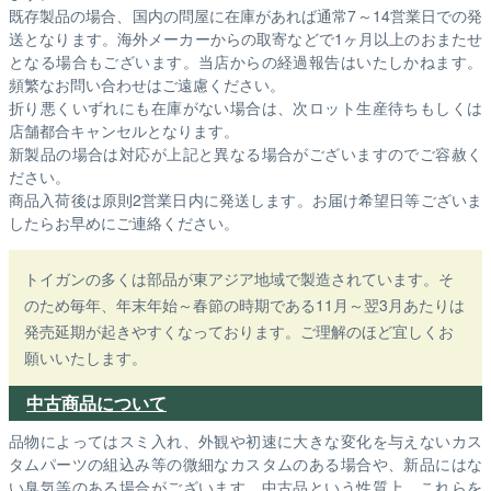
既存製品の場合、国内の問屋に在庫があれば通常7～14営業日での発
送となります。海外メーカーからの取寄などで1ヶ月以上のおまたせ
となる場合もございます。
当店からの経過報告はいたしかねます。
頻繁なお問い合わせはご遠慮ください。
折り悪くいずれにも在庫がない場合は、次ロット生産待ちもしくは
店舗都合キャンセルとなります。
新製品の場合は対応が上記と異なる場合がございますのでご容赦く
ださい。
商品入荷後は原則2営業日内に発送します。お届け希望日等ございま
したらお早めにご連絡ください。
トイガンの多くは部品が東アジア地域で製造されています。そ
のため毎年、年末年始～春節の時期である11月～翌3月あたりは
発売延期が起きやすくなっております。ご理解のほど宜しくお
願いいたします。
中古商品について
品物によってはスミ入れ、外観や初速に大きな変化を与えないカス
タムパーツの組込み等の微細なカスタムのある場合や、新品にはな
い臭気等のある場合がございます。中古品という性質上、これらを