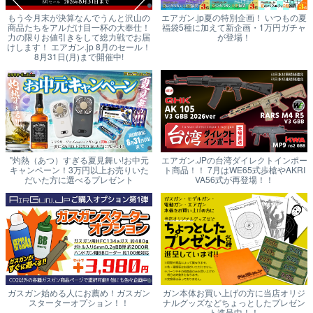
もう今月末が決算なんでうんと沢山の
エアガン.jp夏の特別企画！ いつもの夏
商品たちをアルだけ目一杯の大奉仕！
福袋5種に加えて新企画・1万円ガチャ
力の限りお値引きをして総力戦でお届
が登場！
けします！ エアガン.jp 8月のセール！
8月31日(月)まで開催中!
"灼熱（あつ）すぎる夏見舞い!お中元
エアガン.JPの台湾ダイレクトインポー
キャンペーン！3万円以上お売りいた
ト商品！！ 7月はWE65式歩槍やAKRI
だいた方に選べるプレゼント
VA56式が再登場！！
ガスガン始める人にお薦め！ガスガン
ガン本体お買い上げの方に当店オリジ
スターターオプション！！
ナルグッズなどちょっとしたプレゼン
ト進呈中！！