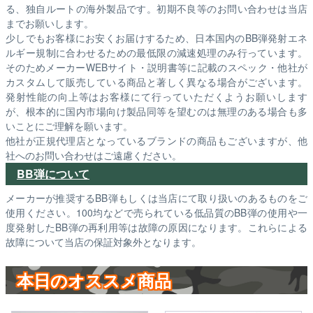
る、独自ルートの海外製品です。初期不良等のお問い合わせは当店
までお願いします。
少しでもお客様にお安くお届けするため、日本国内のBB弾発射エネ
ルギー規制に合わせるための最低限の減速処理のみ行っています。
そのためメーカーWEBサイト・説明書等に記載のスペック・他社が
カスタムして販売している商品と著しく異なる場合がございます。
発射性能の向上等はお客様にて行っていただくようお願いします
が、根本的に国内市場向け製品同等を望むのは無理のある場合も多
いことにご理解を願います。
他社が正規代理店となっているブランドの商品もございますが、他
社へのお問い合わせはご遠慮ください。
BB弾について
メーカーが推奨するBB弾もしくは当店にて取り扱いのあるものをご
使用ください。100均などで売られている低品質のBB弾の使用や一
度発射したBB弾の再利用等は故障の原因になります。これらによる
故障について当店の保証対象外となります。
本日のオススメ商品