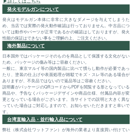
詳しくはこちら
発火モデルガンについて
発火はモデルガン本体に非常に大きなダメージを与えてしまうた
め、当店では実際の発火動作確認は行っておりません。中古品につ
いては動作やパーツが正常であるかの確認はしておりますが、発火
性能の保証はできない事をご理解の上、ご注文ください。
海外製品について
日本国外ではパッケージそのものを商品として保護する文化がない
ため、パッケージの傷み等はご容赦ください。
一般に、東京マルイ等の国内製品に比べて慣らし動作が必要であっ
たり、塗装の仕上げや表面処理が雑駁でキズ・スレ等のある場合が
ありますが、不良品ではないので返品等はご容赦ください。
説明書がパッケージのQRコードからPDFを閲覧する形となっている
商品や、予告なくパッケージデザインや商品仕様、付属品内容が変
更となっている場合がございます。当サイトでの説明と大きく異な
っていた場合はご対応しますので、お知らせいただきますと幸いで
す。
台湾直輸入品・並行輸入品について
弊社（株式会社ワットファン）が海外の業者より直接買い付けてい