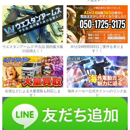
ウエスタンアームズ 中古品 国内最大級
A1が24時間365日ご要件を承りま
の品揃え！！
す！！
出張などによる大量買取も対応しま
海外メーカー公式サイトへのリンクあ
す！
り