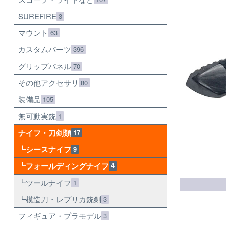
SUREFIRE
3
マウント
63
カスタムパーツ
396
グリップパネル
70
その他アクセサリ
80
装備品
105
無可動実銃
1
ナイフ・刀剣類
17
シースナイフ
9
フォールディングナイフ
4
ツールナイフ
1
模造刀・レプリカ銃剣
3
フィギュア・プラモデル
3