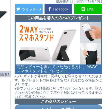
最終更新日：
2025年12月16日
ツイッターX
Facebook
LINE
この商品を購入の方へのプレゼント
商品レビューを書いていただける方に、2WAY
スマホスタンドをプレゼント！
画像1
※プレゼントは発送時に同梱してお送りさせていただきま
す。各プレゼントの内容は予告なく変更になる場合がご
ざいます。
※各プレゼントは1発送に対して1点ずつとなります。購入
されたガンの数に応じて増やす対応は行っておりません
のでご容赦ください。
この商品のレビュー