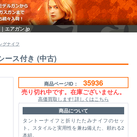
｜エアガン.jp
ングナイフ
シース付き (中古)
35936
商品ページID：
売り切れ中です。在庫ございません。
高価買取します! 詳しくはこちら
商品について
タントーナイフと折りたたみナイフのセッ
ト。スタイルと実用性を兼ね備えた、頼れる2
本組。