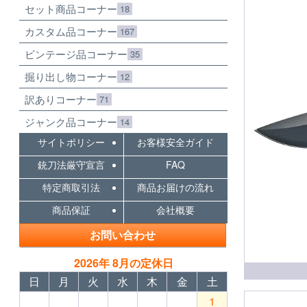
セット商品コーナー
18
カスタム品コーナー
167
ビンテージ品コーナー
35
掘り出し物コーナー
12
訳ありコーナー
71
ジャンク品コーナー
14
サイトポリシー
お客様安全ガイド
銃刀法厳守宣言
FAQ
特定商取引法
商品お届けの流れ
商品保証
会社概要
お問い合わせ
2026年 8月の定休日
日
月
火
水
木
金
土
1