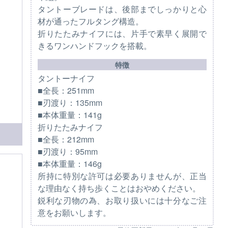
タントーブレードは、後部までしっかりと心
材が通ったフルタング構造。
折りたたみナイフには、片手で素早く展開で
きるワンハンドフックを搭載。
特徴
タントーナイフ
■全長：251mm
■刃渡り：135mm
■本体重量：141g
折りたたみナイフ
■全長：212mm
■刃渡り：95mm
■本体重量：146g
所持に特別な許可は必要ありませんが、正当
な理由なく持ち歩くことはおやめください。
鋭利な刃物の為、お取り扱いには十分なご注
意をお願いします。