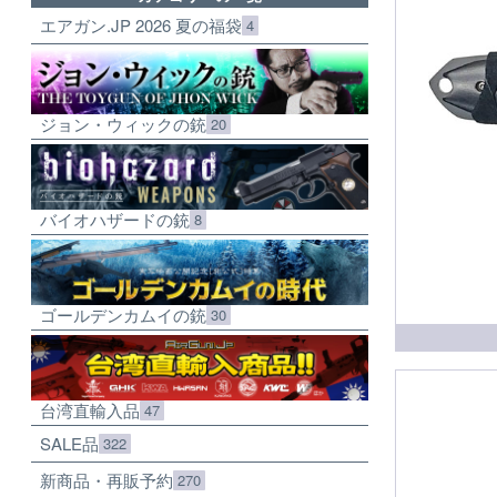
エアガン.JP 2026 夏の福袋
4
ジョン・ウィックの銃
20
バイオハザードの銃
8
ゴールデンカムイの銃
30
台湾直輸入品
47
SALE品
322
新商品・再販予約
270