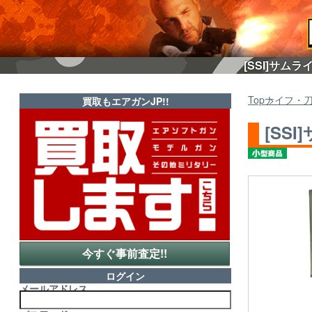
[SSI]サム
Top
ナイフ・
買取もエアガンJP!!
[SS
今すぐ事前査定!!
ログイン
メールアドレス