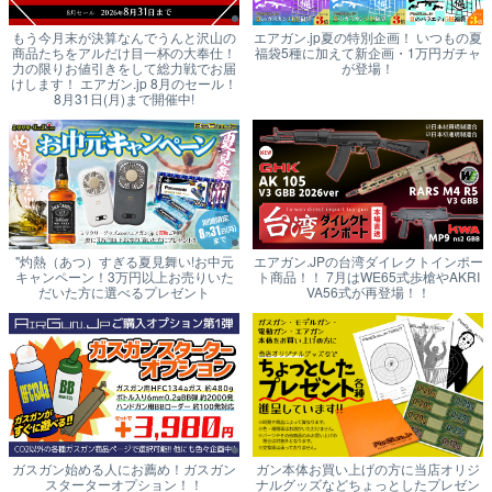
もう今月末が決算なんでうんと沢山の
エアガン.jp夏の特別企画！ いつもの夏
商品たちをアルだけ目一杯の大奉仕！
福袋5種に加えて新企画・1万円ガチャ
力の限りお値引きをして総力戦でお届
が登場！
けします！ エアガン.jp 8月のセール！
8月31日(月)まで開催中!
"灼熱（あつ）すぎる夏見舞い!お中元
エアガン.JPの台湾ダイレクトインポー
キャンペーン！3万円以上お売りいた
ト商品！！ 7月はWE65式歩槍やAKRI
だいた方に選べるプレゼント
VA56式が再登場！！
ガスガン始める人にお薦め！ガスガン
ガン本体お買い上げの方に当店オリジ
スターターオプション！！
ナルグッズなどちょっとしたプレゼン