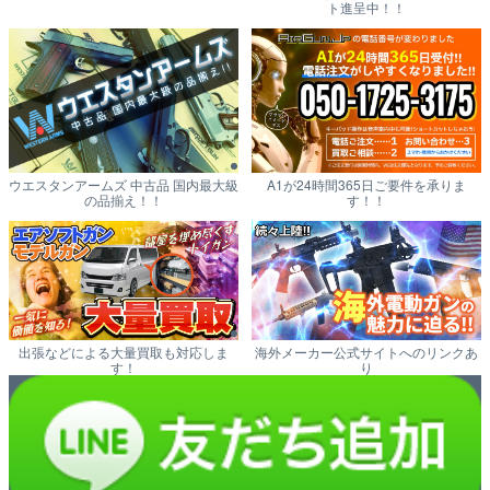
ト進呈中！！
ウエスタンアームズ 中古品 国内最大級
A1が24時間365日ご要件を承りま
の品揃え！！
す！！
出張などによる大量買取も対応しま
海外メーカー公式サイトへのリンクあ
す！
り