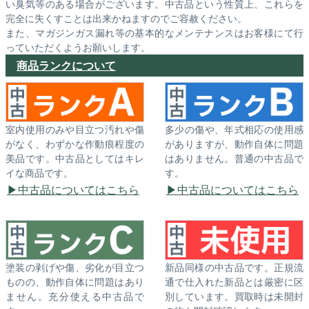
い臭気等のある場合がございます。中古品という性質上、これらを
完全に失くすことは出来かねますのでご容赦ください。
また、マガジンガス漏れ等の基本的なメンテナンスはお客様にて行
っていただくようお願いします。
商品ランクについて
室内使用のみや目立つ汚れや傷
多少の傷や、年式相応の使用感
がなく、わずかな作動痕程度の
がありますが、動作自体に問題
美品です。中古品としてはキレ
はありません。普通の中古品で
イな商品です。
す。
中古品についてはこちら
中古品についてはこちら
塗装の剥げや傷、劣化が目立つ
新品同様の中古品です。正規流
ものの、動作自体に問題はあり
通で仕入れた新品とは厳密に区
ません。充分使える中古品で
別しています。買取時は未開封