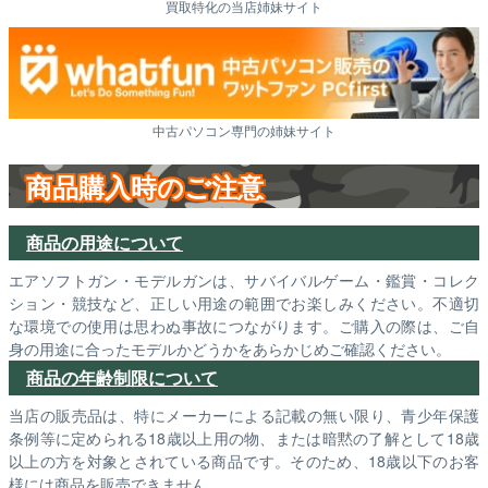
買取特化の当店姉妹サイト
中古パソコン専門の姉妹サイト
商品購入時のご注意
商品の用途について
エアソフトガン・モデルガンは、サバイバルゲーム・鑑賞・コレク
ション・競技など、正しい用途の範囲でお楽しみください。不適切
な環境での使用は思わぬ事故につながります。ご購入の際は、ご自
身の用途に合ったモデルかどうかをあらかじめご確認ください。
商品の年齢制限について
当店の販売品は、特にメーカーによる記載の無い限り、青少年保護
条例等に定められる18歳以上用の物、または暗黙の了解として18歳
以上の方を対象とされている商品です。そのため、18歳以下のお客
様には商品を販売できません。