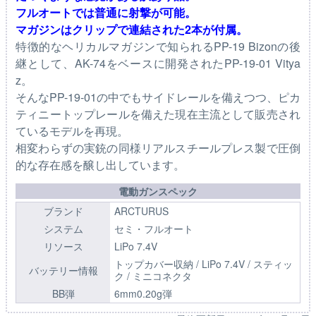
フルオートでは普通に射撃が可能。
マガジンはクリップで連結された2本が付属。
特徴的なヘリカルマガジンで知られるPP-19 Bizonの後
継として、AK-74をベースに開発されたPP-19-01 Vitya
z。
そんなPP-19-01の中でもサイドレールを備えつつ、ピカ
ティニートップレールを備えた現在主流として販売され
ているモデルを再現。
相変わらずの実銃の同様リアルスチールプレス製で圧倒
的な存在感を醸し出しています。
電動ガンスペック
ブランド
ARCTURUS
システム
セミ・フルオート
リソース
LiPo 7.4V
トップカバー収納 / LiPo 7.4V / スティッ
バッテリー情報
ク / ミニコネクタ
BB弾
6mm0.20g弾