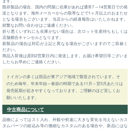
ます。
既存製品の場合、国内の問屋に在庫があれば通常7～14営業日での発
送となります。海外メーカーからの取寄などで1ヶ月以上のおまたせ
となる場合もございます。
当店からの経過報告はいたしかねます。
頻繁なお問い合わせはご遠慮ください。
折り悪くいずれにも在庫がない場合は、次ロット生産待ちもしくは
店舗都合キャンセルとなります。
新製品の場合は対応が上記と異なる場合がございますのでご容赦く
ださい。
商品入荷後は原則2営業日内に発送します。お届け希望日等ございま
したらお早めにご連絡ください。
トイガンの多くは部品が東アジア地域で製造されています。そ
のため毎年、年末年始～春節の時期である11月～翌3月あたりは
発売延期が起きやすくなっております。ご理解のほど宜しくお
願いいたします。
中古商品について
品物によってはスミ入れ、外観や初速に大きな変化を与えないカス
タムパーツの組込み等の微細なカスタムのある場合や、新品にはな