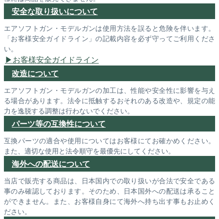
安全な取り扱いについて
エアソフトガン・モデルガンは使用方法を誤ると危険を伴います。
「お客様安全ガイドライン」の記載内容を必ず守ってご利用くださ
い。
お客様安全ガイドライン
改造について
エアソフトガン・モデルガンの加工は、性能や安全性に影響を与え
る場合があります。法令に抵触するおそれのある改造や、規定の能
力を逸脱する調整は行わないでください。
パーツ等の互換性について
互換パーツの適合や使用についてはお客様にてお確かめください。
また、適切な使用と法令順守を最優先にしてください。
海外への配送について
当店で販売する商品は、日本国内での取り扱いが合法で安全である
事のみ確認しております。そのため、日本国外への配送は承ること
ができません。また、お客様自身にて海外へ持ち出す事もお止めく
ださい。