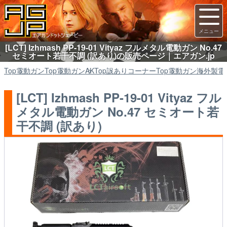
[LCT] Izhmash PP-19-01 Vityaz フルメタル電動ガン No.47
セミオート若干不調 (訳あり)の販売ページ｜エアガン.jp
Top
電動ガン
Top
電動ガン
AK
Top
訳ありコーナー
Top
電動ガン
海外製電
[LCT] Izhmash PP-19-01 Vityaz フル
メタル電動ガン No.47 セミオート若
干不調 (訳あり)