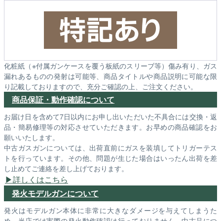
化粧紙（※付属ガンケースを覆う板紙のスリーブ等）傷み有り、ガス
漏れあるものの発射は可能等、商品タイトルや商品説明に可能な限
り記載しておりますので、充分ご確認の上、ご注文ください。
商品保証・動作確認について
お届け日を含めて7日以内にお申し出いただいた不具合には交換・返
品・簡易修理等の対応させていただきます。お早めの商品確認をお
願いいたします。
中古ガスガンについては、出荷直前にガスを装填してトリガーテス
トを行っています。その他、問題が生じた場合はいったん出荷を差
し止めてご連絡を差し上げております。
詳しくはこちら
発火モデルガンについて
発火はモデルガン本体に非常に大きなダメージを与えてしまうた
め、当店では実際の発火動作確認は行っておりません。中古品につ