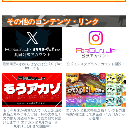
その他のコンテンツ・リンク
最新商品のお知らせなどは公式X（Twit
公式インスタグラムアカウント開設！
ter）でも
もう今月末が決算なんでうんと沢山の
エアガン.jp夏の特別企画！ いつもの夏
商品たちをアルだけ目一杯の大奉仕！
福袋5種に加えて新企画・1万円ガチャ
力の限りお値引きをして総力戦でお届
が登場！
けします！ エアガン.jp 8月のセール！
8月31日(月)まで開催中!