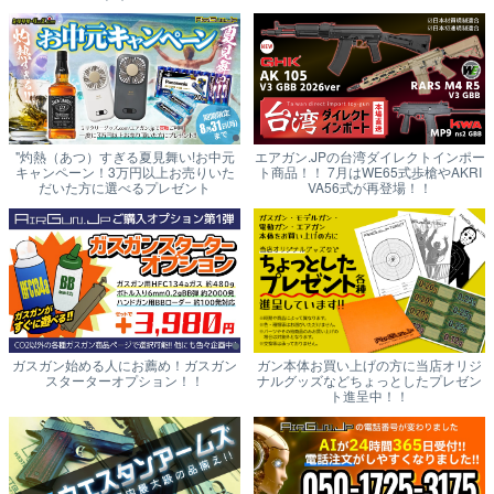
"灼熱（あつ）すぎる夏見舞い!お中元
エアガン.JPの台湾ダイレクトインポー
キャンペーン！3万円以上お売りいた
ト商品！！ 7月はWE65式歩槍やAKRI
だいた方に選べるプレゼント
VA56式が再登場！！
ガスガン始める人にお薦め！ガスガン
ガン本体お買い上げの方に当店オリジ
スターターオプション！！
ナルグッズなどちょっとしたプレゼン
ト進呈中！！