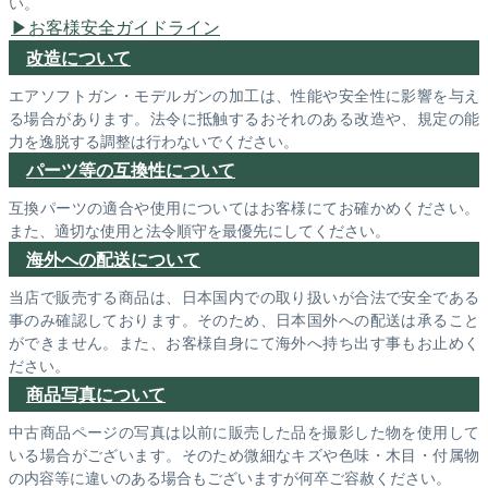
い。
お客様安全ガイドライン
改造について
エアソフトガン・モデルガンの加工は、性能や安全性に影響を与え
る場合があります。法令に抵触するおそれのある改造や、規定の能
力を逸脱する調整は行わないでください。
パーツ等の互換性について
互換パーツの適合や使用についてはお客様にてお確かめください。
また、適切な使用と法令順守を最優先にしてください。
海外への配送について
当店で販売する商品は、日本国内での取り扱いが合法で安全である
事のみ確認しております。そのため、日本国外への配送は承ること
ができません。また、お客様自身にて海外へ持ち出す事もお止めく
ださい。
商品写真について
中古商品ページの写真は以前に販売した品を撮影した物を使用して
いる場合がございます。そのため微細なキズや色味・木目・付属物
の内容等に違いのある場合もございますが何卒ご容赦ください。