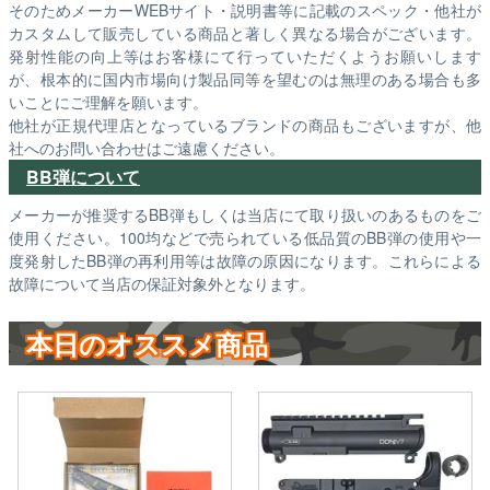
そのためメーカーWEBサイト・説明書等に記載のスペック・他社が
カスタムして販売している商品と著しく異なる場合がございます。
発射性能の向上等はお客様にて行っていただくようお願いします
が、根本的に国内市場向け製品同等を望むのは無理のある場合も多
いことにご理解を願います。
他社が正規代理店となっているブランドの商品もございますが、他
社へのお問い合わせはご遠慮ください。
BB弾について
メーカーが推奨するBB弾もしくは当店にて取り扱いのあるものをご
使用ください。100均などで売られている低品質のBB弾の使用や一
度発射したBB弾の再利用等は故障の原因になります。これらによる
故障について当店の保証対象外となります。
本日のオススメ商品