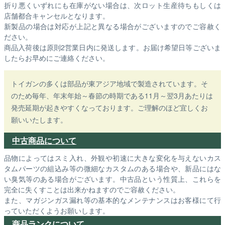
折り悪くいずれにも在庫がない場合は、次ロット生産待ちもしくは
店舗都合キャンセルとなります。
新製品の場合は対応が上記と異なる場合がございますのでご容赦く
ださい。
商品入荷後は原則2営業日内に発送します。お届け希望日等ございま
したらお早めにご連絡ください。
トイガンの多くは部品が東アジア地域で製造されています。そ
のため毎年、年末年始～春節の時期である11月～翌3月あたりは
発売延期が起きやすくなっております。ご理解のほど宜しくお
願いいたします。
中古商品について
品物によってはスミ入れ、外観や初速に大きな変化を与えないカス
タムパーツの組込み等の微細なカスタムのある場合や、新品にはな
い臭気等のある場合がございます。中古品という性質上、これらを
完全に失くすことは出来かねますのでご容赦ください。
また、マガジンガス漏れ等の基本的なメンテナンスはお客様にて行
っていただくようお願いします。
商品ランクについて