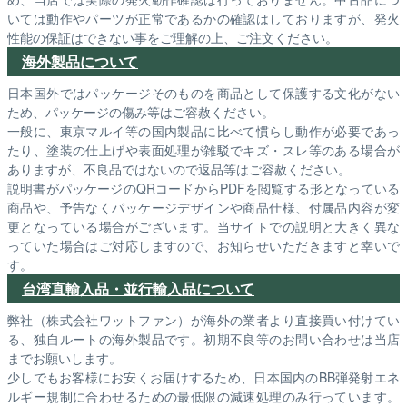
いては動作やパーツが正常であるかの確認はしておりますが、発火
性能の保証はできない事をご理解の上、ご注文ください。
海外製品について
日本国外ではパッケージそのものを商品として保護する文化がない
ため、パッケージの傷み等はご容赦ください。
一般に、東京マルイ等の国内製品に比べて慣らし動作が必要であっ
たり、塗装の仕上げや表面処理が雑駁でキズ・スレ等のある場合が
ありますが、不良品ではないので返品等はご容赦ください。
説明書がパッケージのQRコードからPDFを閲覧する形となっている
商品や、予告なくパッケージデザインや商品仕様、付属品内容が変
更となっている場合がございます。当サイトでの説明と大きく異な
っていた場合はご対応しますので、お知らせいただきますと幸いで
す。
台湾直輸入品・並行輸入品について
弊社（株式会社ワットファン）が海外の業者より直接買い付けてい
る、独自ルートの海外製品です。初期不良等のお問い合わせは当店
までお願いします。
少しでもお客様にお安くお届けするため、日本国内のBB弾発射エネ
ルギー規制に合わせるための最低限の減速処理のみ行っています。