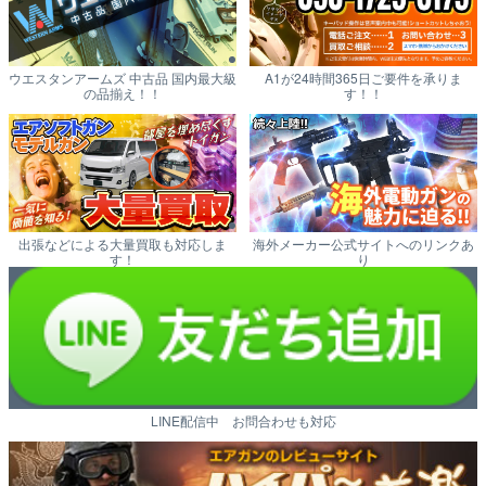
ウエスタンアームズ 中古品 国内最大級
A1が24時間365日ご要件を承りま
の品揃え！！
す！！
出張などによる大量買取も対応しま
海外メーカー公式サイトへのリンクあ
す！
り
LINE配信中 お問合わせも対応