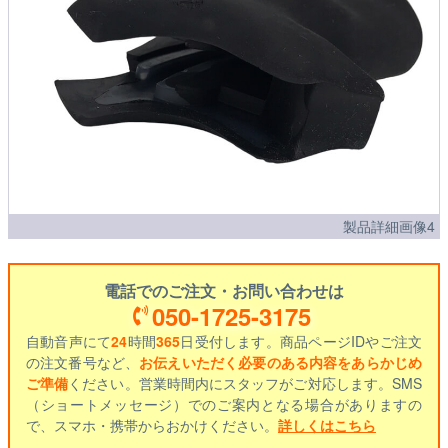
製品詳細画像4
電話でのご注文・お問い合わせは
050-1725-3175
自動音声にて
24
時間
365
日受付します。商品ページIDやご注文
の注文番号など、
お伝えいただく必要のある内容をあらかじめ
ご準備
ください。営業時間内にスタッフがご対応します。SMS
（ショートメッセージ）でのご案内となる場合がありますの
で、スマホ・携帯からおかけください。
詳しくはこちら